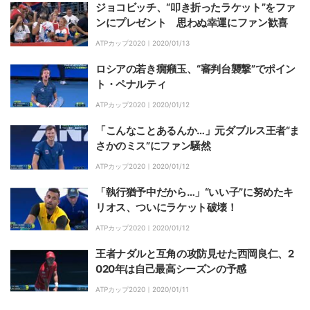
ジョコビッチ、“叩き折ったラケット”をファ
ンにプレゼント 思わぬ幸運にファン歓喜
ATPカップ2020｜
2020/01/13
ロシアの若き癇癪玉、“審判台襲撃”でポイン
ト・ペナルティ
ATPカップ2020｜
2020/01/12
「こんなことあるんか…」元ダブルス王者“ま
さかのミス”にファン騒然
ATPカップ2020｜
2020/01/12
「執行猶予中だから…」“いい子”に努めたキ
リオス、ついにラケット破壊！
ATPカップ2020｜
2020/01/12
王者ナダルと互角の攻防見せた西岡良仁、2
020年は自己最高シーズンの予感
ATPカップ2020｜
2020/01/11