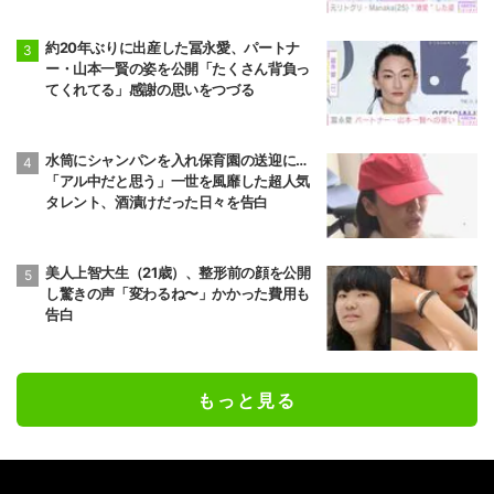
約20年ぶりに出産した冨永愛、パートナ
ー・山本一賢の姿を公開「たくさん背負っ
てくれてる」感謝の思いをつづる
水筒にシャンパンを入れ保育園の送迎に…
「アル中だと思う」一世を風靡した超人気
タレント、酒漬けだった日々を告白
美人上智大生（21歳）、整形前の顔を公開
し驚きの声「変わるね〜」かかった費用も
告白
もっと見る