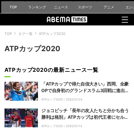
TOP
ランキング
ニュース
スポーツ
アニメ
エン
TOP
タグ一覧
ATPカップ2020
ATPカップ2020
ATPカップ2020の最新ニュース一覧
「ATPカップで得た自信大きい」西岡、全豪
OPで自身初のグランドスラム3回戦に進出
ジョコビッチと激突
ATPカップ2020｜
2020/01/24
ジョコビッチ「長年の友人たちと分かち合う
勝利は格別」ATPカップは初代王者にセルビ
アで幕
ATPカップ2020｜
2020/01/14