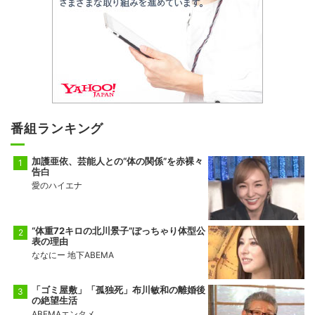
番組ランキング
加護亜依、芸能人との“体の関係”を赤裸々
告白
愛のハイエナ
“体重72キロの北川景子”ぽっちゃり体型公
表の理由
ななにー 地下ABEMA
「ゴミ屋敷」「孤独死」布川敏和の離婚後
の絶望生活
ABEMAエンタメ