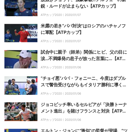
鋭・ルードが止まらない【ATPカップ】
ATPカップ2020｜
2020/01/07
米露の若き“パパ対決”はロシアのハチャノフ
に軍配【ATPカップ】
ATPカップ2020｜
2020/01/07
試合中に親子（師弟）関係にヒビ、父の目に
涙…不満爆発の息子が放った言葉に…【ATP
カップ】
ATPカップ2020｜
2020/01/06
“チョイ悪”パパ・フォニーニ、今度はダブル
スで警告受けながらもイタリア勝利に導く
【ATPカップ】
ATPカップ2020｜
2020/01/06
ジョコビッチ率いるセルビアが「決勝トーナ
メント進出」を賭けフランスと対決【ATPカ
ップ】
ATPカップ2020｜
2020/01/06
エルトン・ジョンに“激似”の監督が登場、“ツ