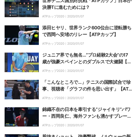
世界テニス国別対抗戦「ATPカップ」日本が
決勝Tに進むためには？
ATPカップ2020｜
2020/01/07
添田ヒヤリ、世界ランク600位台に逆転勝ち
で西岡へ安堵のリレー【ATPカップ】
ATPカップ2020｜
2020/01/07
ジュニア界でも無名…“プロ経験2大会”の17
歳が強豪スペインとのダブルスで大健闘【A
TPカップ】
ATPカップ2020｜
2020/01/07
「こんなところで…」テニスの国際試合で珍
事、視聴者「グラフの件を思い出す」【ATP
カップ】
ATPカップ2020｜
2020/01/07
錦織不在の日本を牽引する“ジャイキリ”パワ
ー・西岡良仁、海外ファンも湧かすプレーで
会心の2連勝【ATPカップ】
ATPカップ2020｜
2020/01/07
股抜きショット、強豪撃破…ノルウェーの新