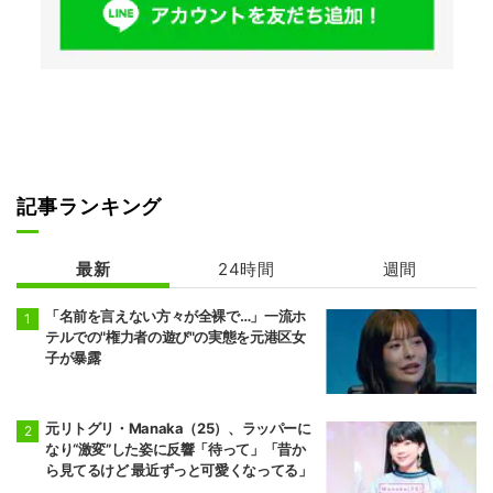
記事ランキング
最新
24時間
週間
「名前を言えない方々が全裸で…」一流ホ
テルでの"権力者の遊び"の実態を元港区女
子が暴露
元リトグリ・Manaka（25）、ラッパーに
なり“激変”した姿に反響「待って」「昔か
ら見てるけど 最近ずっと可愛くなってる」