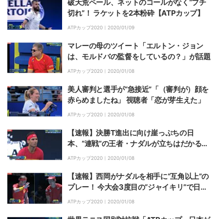
破天荒ペール、ネットのコールがなく“ブチ
切れ”！ ラケットを2本粉砕【ATPカップ】
ATPカップ2020｜
2020/01/09
マレーの母のツイート「エルトン・ジョン
は、モルドバの監督をしているの？」が話題
ATPカップ2020｜
2020/01/08
美人審判と選手が“急接近”「（審判が）顔を
赤らめましたね」 視聴者「恋が芽生えた」
ATPカップ2020｜
2020/01/08
【速報】決勝T進出に向け崖っぷちの日
本、“連戦”の王者・ナダルが立ちはだかる
【ATPカップ】
ATPカップ2020｜
2020/01/08
【速報】西岡がナダルを相手に“互角以上”の
プレー！ 今大会3度目の“ジャイキリ”で日本
を決勝Tに導くか？【ATPカップ】
ATPカップ2020｜
2020/01/08