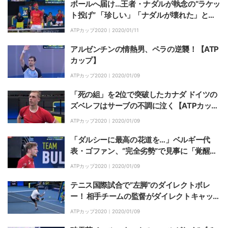
ボールへ届け…王者・ナダルが執念の“ラケッ
ト投げ” 「珍しい」「ナダルが壊れた」とフ
ァン騒然
ATPカップ2020｜
2020/01/11
アルゼンチンの情熱男、ペラの逆襲！【ATP
カップ】
ATPカップ2020｜
2020/01/09
「死の組」を2位で突破したカナダ ドイツの
ズベレフはサーブの不調に泣く【ATPカッ
プ】
ATPカップ2020｜
2020/01/09
「ダルシーに最高の花道を…」ベルギー代
表・ゴファン、“完全劣勢”で見事に「覚醒」
【ATPカップ】
ATPカップ2020｜
2020/01/09
テニス国際試合で“左脚”のダイレクトボレ
ー！ 相手チームの監督がダイレクトキャッチ
で“にっこり”
ATPカップ2020｜
2020/01/09