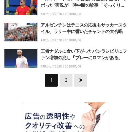
ボった”実況が一時中断の珍事 「そっくりど
ころじゃないｗ」の声も【テニスATPカッ
ATPカップ2020｜
2020/01/06
プ】
アルゼンチンはテニスの応援もサッカースタ
イル、ラリー中に響いたチャントの大合唱
ATPカップ2020｜
2020/01/06
王者ナダルに食い下がったバシラシビリにフ
ァン増加の兆し「プレーにロマンがある」
ATPカップ2020｜
2020/01/06
1
2