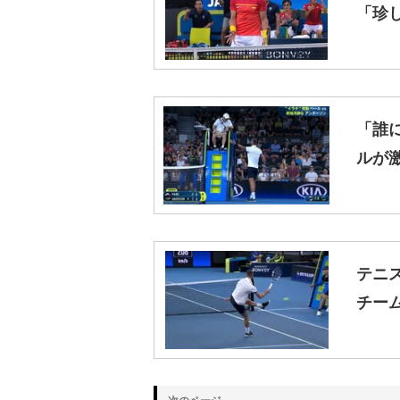
「珍
「誰
ルが
テニ
チー