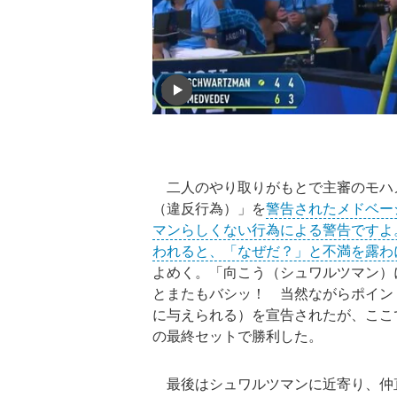
二人のやり取りがもとで主審のモハ
（違反行為）」を
警告されたメドベー
マンらしくない行為による警告ですよ
われると、「なぜだ？」と不満を露わ
よめく。「向こう（シュワルツマン）
とまたもバシッ！ 当然ながらポイン
に与えられる）を宣告されたが、ここ
の最終セットで勝利した。
最後はシュワルツマンに近寄り、仲