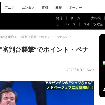
アニメ
エンタメ
将棋
麻雀
ポーカー
野球
サッカー
大相撲
ボートレース
スポーツ総合
の若き癇癪玉、“審判台襲撃”でポイント・ペナルティ
“審判台襲撃”でポイント・ペナ
2020/01/12 18:20