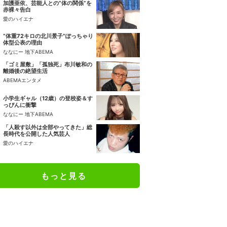
加護亜依、芸能人との“体の関係”を
赤裸々告白
愛のハイエナ
“体重72キロの北川景子”ぽっちゃり
体型公表の理由
ななにー 地下ABEMA
「ゴミ屋敷」「孤独死」布川敏和の
離婚後の絶望生活
ABEMAエンタメ
小学生ギャル（12歳）の登校姿＆す
っぴんに衝撃
ななにー 地下ABEMA
「人殺す以外は全部やってきた」総
長時代を公開した人気芸人
愛のハイエナ
もっと見る