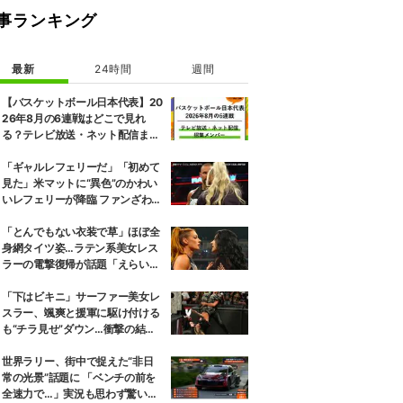
事ランキング
最新
24時間
週間
【バスケットボール日本代表】20
26年8月の6連戦はどこで見れ
る？テレビ放送・ネット配信まと
め 招集メンバーも解説
「ギャルレフェリーだ」「初めて
見た」米マットに“異色”のかわい
いレフェリーが降臨 ファンざわめ
き
「とんでもない衣装で草」ほぼ全
身網タイツ姿…ラテン系美女レス
ラーの電撃復帰が話題「えらいセ
クシー」
「下はビキニ」サーファー美女レ
スラー、颯爽と援軍に駆け付ける
も“チラ見せ”ダウン…衝撃の結末
にファン騒然
世界ラリー、街中で捉えた“非日
常の光景”話題に 「ベンチの前を
全速力で…」実況も思わず驚いた