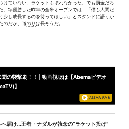
つけていない。ラケットも壊れなかった。でも罰金だろ
た。準優勝した昨年の全米オープンでは、「僕も人間だ
う少し成長するのを待ってほしい」とスタンドに語りか
たのだが、道
のり
は長そうだ。
聞の襲撃劇！！ | 動画視聴は【Abemaビデオ
maTV)】
ABEMAでみる
ルへ届け…王者・ナダルが執念の“ラケット投げ”