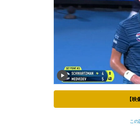
【映
この