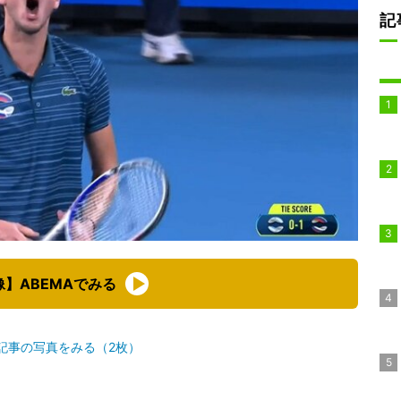
記
像】ABEMAでみる
記事の写真をみる（2枚）