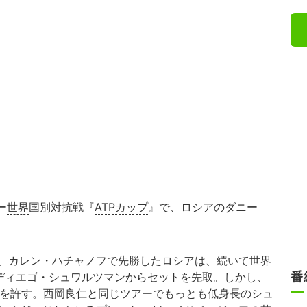
ー
世界
国別対抗戦『
ATPカップ
』で、ロシアのダニー
、カレン・ハチャノフで先勝したロシアは、続いて世界
番
のディエゴ・シュワルツマンからセットを先取。しかし、
を許す。西岡良仁と同じツアーでもっとも低身長のシュ