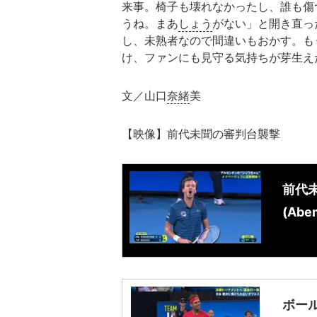
来事。椅子も壊れなかったし、誰も傷
うね。まあ
しょう
がない」と開き直っ
し、未熟者なので間違いもおかす。も
け、ファンにも見守る気持ちが芽生え
文／山口
奈緒
美
【映像】前代未聞の審判台襲撃
前代未
(Abe
ボー