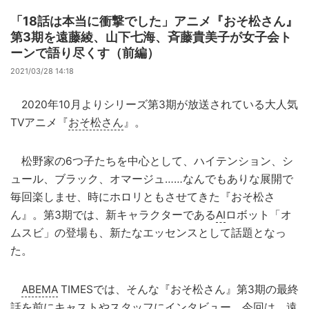
「18話は本当に衝撃でした」アニメ『おそ松さん』
第3期を遠藤綾、山下七海、斉藤貴美子が女子会ト
ーンで語り尽くす（前編）
2021/03/28 14:18
2020年10月よりシリーズ第3期が放送されている大人気
TVアニメ『
おそ松さん
』。
松野家の6つ子たちを中心として、ハイテンション、シ
ュール、ブラック、オマージュ……なんでもありな展開で
毎回楽しませ、時にホロリともさせてきた『おそ松さ
ん』。第3期では、新キャラクターである
AI
ロボット「オ
ムスビ」の登場も、新たなエッセンスとして話題となっ
た。
ABEMA
TIMESでは、そんな『おそ松さん』第3期の最終
話を前にキャストやスタッフに
インタビュー
。今回は、遠