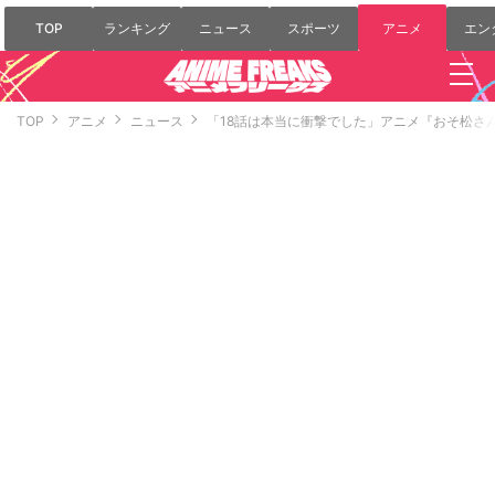
TOP
ランキング
ニュース
スポーツ
アニメ
エン
TOP
アニメ
ニュース
「18話は本当に衝撃でした」アニメ『おそ松さ