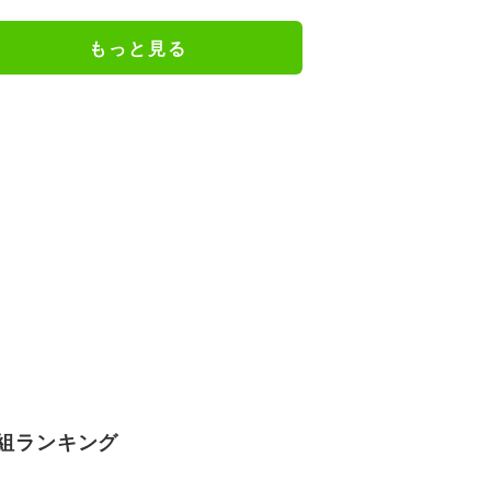
ん！」／麻雀・Mトーナメント
もっと見る
組ランキング