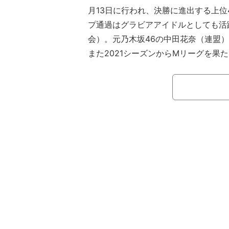
月13日に行われ、決勝に進出する上位
プ通過はグラビアアイドルとしても活
会）。元乃木坂46の中田花奈（連盟
また2021シーズンからMリーグを果
は5位で決勝進出を逃した。
【動画】RTD Girls Tournament 20