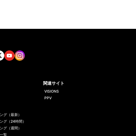
tt
Yout
Insta
ube
gram
関連サイト
VISIONS
PPV
ング（最新）
ング（24時間）
ング（週間）
一覧