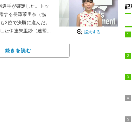
4選手が確定した。トッ
記
躍する長澤茉里奈（協
）も2位で決勝に進んだ。
たした伊達朱里紗（連盟）
拡大する
21 準決勝2日目
続きを読む