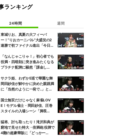
事ランキング
24時間
週間
東城りお、真夏の大フィーバ
ー！“りおカーニバル”大盛況の2
連勝で初ファイナル進出「今日を
再現できるように」2位通過は瀬
戸熊直樹／麻雀・Mトーナメント
「なんじゃこりゃ！」初心者でも
役満・四暗刻に突き進みたくなる
プラチナ配牌に騒然「課金し
た？」／麻雀・Mトーナメント
サクラ姫、わずか5巡で華麗な舞
岡田紗佳が鮮やかに決めた親跳満
に「当然のように一発で‥」と驚
き／麻雀・Mトーナメント
国士無双だけじゃなく麻雀LOV
E！モデル雀士・岡田紗佳、圧巻
スタイルの入場シーン「脚長
っ！」「いい女すぎるだろ！」／
麻雀・Mトーナメント
猛将、討ち取ったり！滝沢和典が
窮地で見せた特大・倍満砲 役牌で
4翻の超豪華版に「どっかー