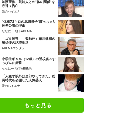
加護亜依、芸能人との“体の関係”を
赤裸々告白
愛のハイエナ
“体重72キロの北川景子”ぽっちゃり
体型公表の理由
ななにー 地下ABEMA
「ゴミ屋敷」「孤独死」布川敏和の
離婚後の絶望生活
ABEMAエンタメ
小学生ギャル（12歳）の登校姿＆す
っぴんに衝撃
ななにー 地下ABEMA
「人殺す以外は全部やってきた」総
長時代を公開した人気芸人
愛のハイエナ
もっと見る