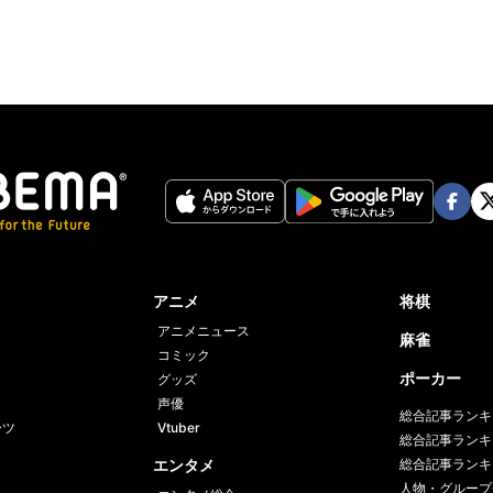
Face
Twi
book
er
アニメ
将棋
アニメニュース
麻雀
コミック
ポーカー
グッズ
声優
総合記事ランキ
ーツ
Vtuber
総合記事ランキ
エンタメ
総合記事ランキ
人物・グループ