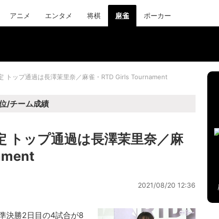
アニメ
エンタメ
将棋
麻雀
ポーカー
トップ通過は長澤茉里奈／麻雀・RTD Girls Tournament
位/チーム成績
定 トップ通過は長澤茉里奈／麻
ament
2021/08/20 12:36
21」の準決勝2日目の4試合が8