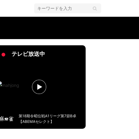
テレビ放送中
第18期令昭位戦A1リーグ第7節B卓
【ABEMAセレクト】