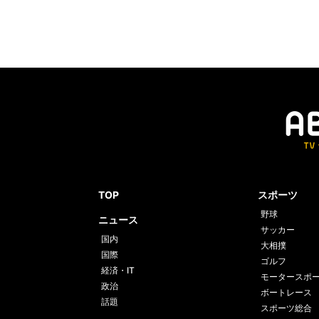
TOP
スポーツ
野球
ニュース
サッカー
国内
大相撲
国際
ゴルフ
経済・IT
モータースポ
政治
ボートレース
話題
スポーツ総合