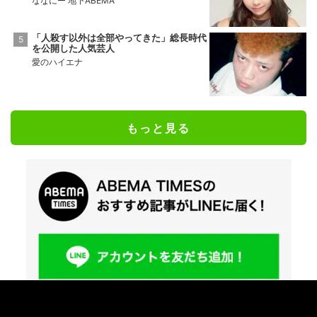
“体重72キロの北川景子”ぽっちゃり体型公
表の理由
ななにー 地下ABEMA
「ゴミ屋敷」「孤独死」布川敏和の離婚後
の絶望生活
ABEMAエンタメ
小学生ギャル（12歳）の登校姿＆すっぴん
に衝撃
ななにー 地下ABEMA
「人殺す以外は全部やってきた」総長時代
を公開した人気芸人
愛のハイエナ
もっと見る