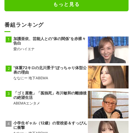
公開
ペロッと舌を出す薫子がメロい！アニメ
『薫る花は凛と咲く』アメリカンダイナー
衣装に「絶対行きます」の声
『葬送のフリーレン』5回目の“観光のフリ
ーレン”は倉敷、「観光のフリーレン、次は
どこに行くのか楽しみ」と話題
もっと見る
番組ランキング
加護亜依、芸能人との“体の関係”を赤裸々
告白
愛のハイエナ