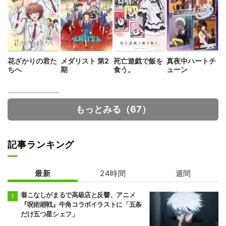
Amebaマンガ
・
TVアニメ『東京リベンジャーズ』公式サイト
2026年冬アニメ（1月クール） 作品情報
花ざかりの君た
メダリスト 第2
死亡遊戯で飯を
真夜中ハートチ
ちへ
期
食う。
ューン