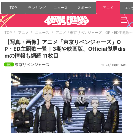
TOP
ランキング
ニュース
スポーツ
アニメ
エン
TOP
アニメ
ニュース
アニメ「東京リベンジャーズ」OP・ED主題歌一覧｜
【写真・画像】アニメ「東京リベンジャーズ」O
P・ED主題歌一覧｜3期や映画版、Official髭男dis
mの情報も網羅 11枚目
東京リベンジャーズ
2024/08/01 14:10