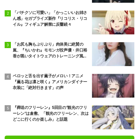
もっとみる（67）
記事ランキング
最新
24時間
週間
最推しの義兄を
愛でるため、長
生きします！
着こなしがまるで高級店と反響、アニメ
『呪術廻戦』牛角コラボイラストに「五条
だけ五つ星シェフ」
「バチクソに可愛い」「かっこいいお姉さ
ん感」セガプライズ新作『リコリス・リコ
イル』フィギュア解禁に反響続々
「お尻も胸もぷりぷり」肉体美に絶賛の
嵐、『ちいかわ』モモンガ役声優・井口裕
香が黒いタイトウェアのトレーニング風景