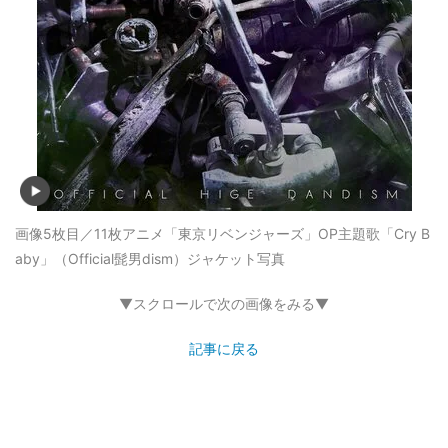
画像5枚目／11枚
アニメ「東京リベンジャーズ」OP主題歌「Cry B
aby」（Official髭男dism）ジャケット写真
▼スクロールで次の画像をみる▼
記事に戻る