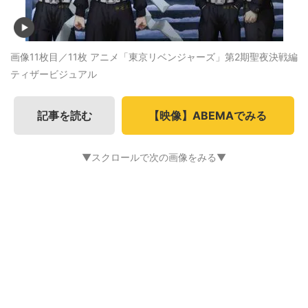
画像11枚目／11枚
アニメ「東京リベンジャーズ」第2期聖夜決戦編
ティザービジュアル
記事を読む
【映像】ABEMAでみる
▼スクロールで次の画像をみる▼