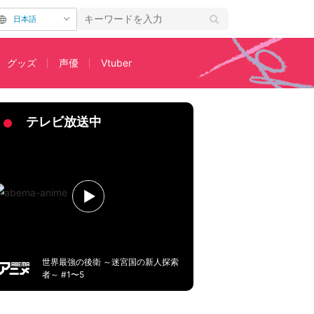
日本語
グッズ
声優
Vtuber
も網羅
テレビ放送中
世界最強の後衛 ～迷宮国の新人探索
者～ #1〜5