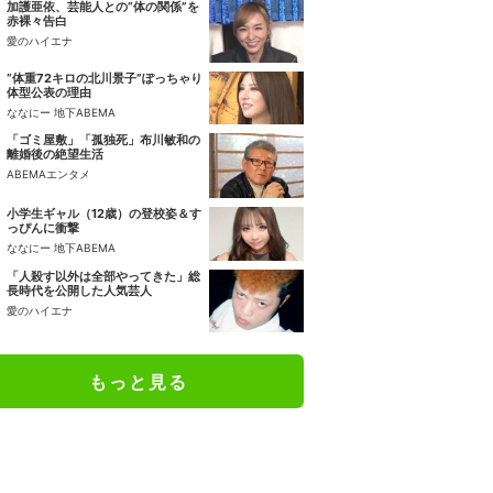
加護亜依、芸能人との“体の関係”を
赤裸々告白
愛のハイエナ
“体重72キロの北川景子”ぽっちゃり
体型公表の理由
ななにー 地下ABEMA
「ゴミ屋敷」「孤独死」布川敏和の
離婚後の絶望生活
ABEMAエンタメ
小学生ギャル（12歳）の登校姿＆す
っぴんに衝撃
ななにー 地下ABEMA
「人殺す以外は全部やってきた」総
長時代を公開した人気芸人
愛のハイエナ
もっと見る