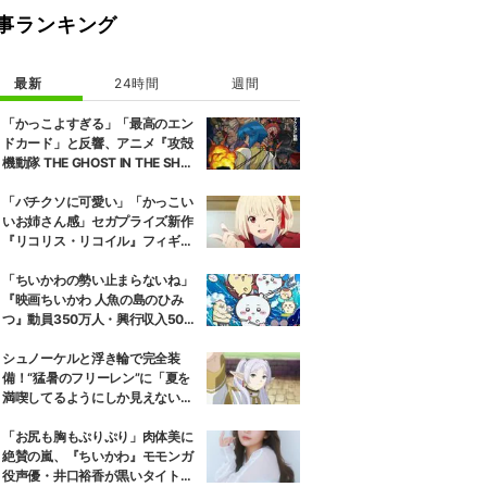
事ランキング
最新
24時間
週間
「かっこよすぎる」「最高のエン
ドカード」と反響、アニメ『攻殻
機動隊 THE GHOST IN THE SHEL
L』第5話エンドカード公開
「バチクソに可愛い」「かっこい
いお姉さん感」セガプライズ新作
『リコリス・リコイル』フィギュ
ア解禁に反響続々
「ちいかわの勢い止まらないね」
『映画ちいかわ 人魚の島のひみ
つ』動員350万人・興行収入50億
円突破が大きな話題に
シュノーケルと浮き輪で完全装
備！“猛暑のフリーレン”に「夏を
満喫してるようにしか見えない」
『葬送のフリーレン』
「お尻も胸もぷりぷり」肉体美に
絶賛の嵐、『ちいかわ』モモンガ
役声優・井口裕香が黒いタイトウ