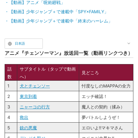
【動画】アニメ「呪術廻戦」
【動画】少年ジャンプ＋で連載中「SPY×FAMILY」
【動画】少年ジャンプ＋で連載中「終末のハーレム」
日本語
アニメ『チェンソーマン』放送回一覧（動画リンクつき）
話
サブタイトル（タップで動画
見どころ
数
へ）
1
犬とチェンソー
忖度なしのMAPPAの全力
2
東京到着
エッチ確認！
3
ニャーコの行方
魔人との契約（揉み）
4
救出
夢バトルしようぜ！
5
銃の悪魔
エロいよ!!マキマさん