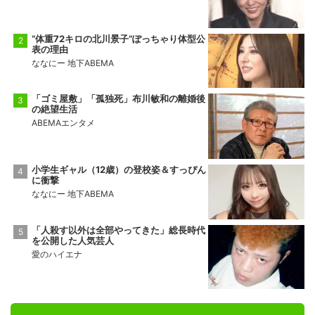
“体重72キロの北川景子”ぽっちゃり体型公
表の理由
ななにー 地下ABEMA
「ゴミ屋敷」「孤独死」布川敏和の離婚後
の絶望生活
ABEMAエンタメ
小学生ギャル（12歳）の登校姿＆すっぴん
に衝撃
ななにー 地下ABEMA
「人殺す以外は全部やってきた」総長時代
を公開した人気芸人
愛のハイエナ