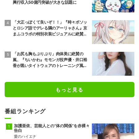
興行収入50億円突破が大きな話題に
「大正っぽくて良いぞ！！」『時々ボソッ
とロシア語でデレる隣のアーリャさん』京
まふコラボの特別衣装ビジュアルに絶賛の
声
「お尻も胸もぷりぷり」肉体美に絶賛の
嵐、『ちいかわ』モモンガ役声優・井口裕
香が黒いタイトウェアのトレーニング風景
公開
もっと見る
番組ランキング
加護亜依、芸能人との“体の関係”を赤裸々
告白
愛のハイエナ