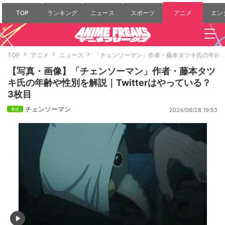
TOP
ランキング
ニュース
スポーツ
アニメ
エン
TOP
アニメ
ニュース
「チェンソーマン」作者・藤本タツキ氏の年齢や性
【写真・画像】「チェンソーマン」作者・藤本タツ
キ氏の年齢や性別を解説｜Twitterはやっている？
3枚目
チェンソーマン
2024/06/28 19:53