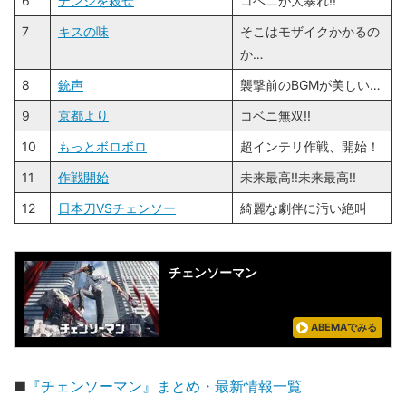
6
デンジを殺せ
コベニが大暴れ!!
7
キスの味
そこはモザイクかかるの
か…
8
銃声
襲撃前のBGMが美しい…
9
京都より
コベニ無双!!
10
もっとボロボロ
超インテリ作戦、開始！
11
作戦開始
未来最高!!未来最高!!
12
日本刀VSチェンソー
綺麗な劇伴に汚い絶叫
チェンソーマン
ABEMAでみる
■
『チェンソーマン』まとめ・最新情報一覧