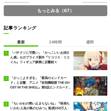
もっとみる（67）
記事ランキング
最新
24時間
週間
カヤちゃんはコ
人外教室の人間
ワくない
嫌い教師
「バチクソに可愛い」「かっこいいお姉さ
ん感」セガプライズ新作『リコリス・リコ
イル』フィギュア解禁に反響続々
「かっこよすぎる」「最高のエンドカー
ド」と反響、アニメ『攻殻機動隊 THE GH
OST IN THE SHELL』第5話エンドカード公
開
「ちいかわの勢い止まらないね」『映画ち
いかわ 人魚の島のひみつ』動員350万人・