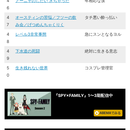
4
アーニャのじだい きちゃった
年相応な涙
6
4
オースティンの苦悩／フツーの飲
​​タチ悪い酔っ払い​
7
み会／げつめんちゃくりく
4
レベル3非常事態
急にスンとなるヨル
8
4
下水道の死闘
絶対に生きる意志​
9
5
生き残れない世界
コスプレ管理官
0
『SPY×FAMILY』1〜3期配信中
ABEMAでみる