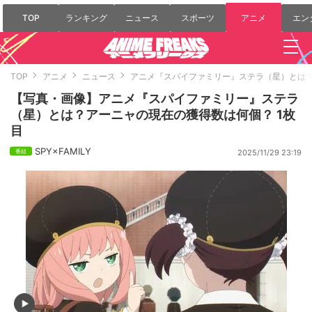
TOP
ランキング
ニュース
スポーツ
アニメ
エン
TOP
アニメ
ニュース
アニメ『スパイファミリー』ステラ（星）とは
【写真・画像】アニメ『スパイファミリー』ステラ
（星）とは？アーニャの現在の獲得数は何個？ 1枚
目
SPY×FAMILY
2025/11/29 23:19