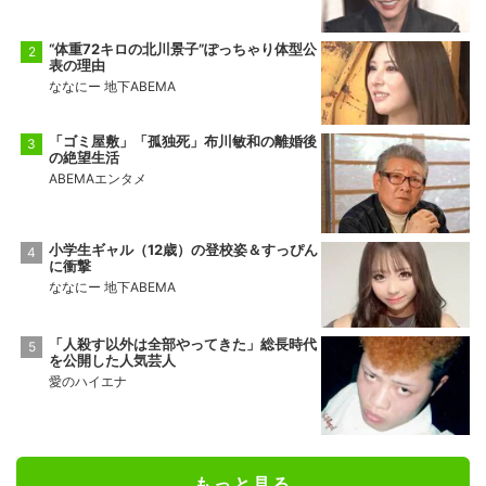
“体重72キロの北川景子”ぽっちゃり体型公
表の理由
ななにー 地下ABEMA
「ゴミ屋敷」「孤独死」布川敏和の離婚後
の絶望生活
ABEMAエンタメ
小学生ギャル（12歳）の登校姿＆すっぴん
に衝撃
ななにー 地下ABEMA
「人殺す以外は全部やってきた」総長時代
を公開した人気芸人
愛のハイエナ
もっと見る