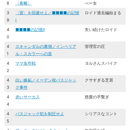
8
〈夜帷〉
べー女
3
〈雷〉を回避せよ／■■■■の記憶
​​ロイド過去編始まる​
9
Ⅰ
4
■■■■の記憶Ⅱ
失い続けたロイド
0
4
スキャンダルの裏側／インペリア
​​管理官の圧​
1
ル・スカラーへの道
4
ママ友作戦
ヨルさんスパイク
2
4
白い嫉妬／イーデン校バスジャッ
​​クサすぎる芝居​
3
ク事件
4
赤いサーカス
慈愛の手繋ぎ
4
4
バスジャック犯を制圧せよ
​​シリアスなコント​
5