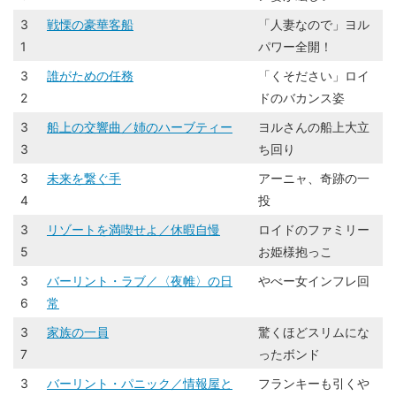
3
戦慄の豪華客船
「人妻なので」ヨル
1
パワー全開！
3
誰がための任務
「くそださい」ロイ
2
ドのバカンス姿
3
船上の交響曲／姉のハーブティー
ヨルさんの船上大立
3
ち回り​
3
未来を繋ぐ手
アーニャ、奇跡の一
4
投
3
リゾートを満喫せよ／休暇自慢
​ロイドのファミリー
5
お姫様抱っこ​
3
バーリント・ラブ／〈夜帷〉の日
やべー女インフレ回
6
常
3
家族の一員
​​驚くほどスリムにな
7
ったボンド​
3
バーリント・パニック／情報屋と
フランキーも引くや