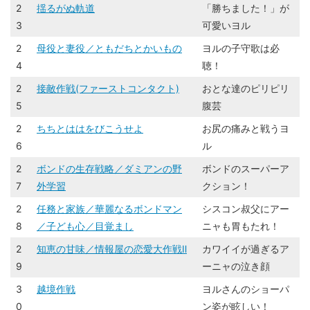
2
揺るがぬ軌道
「勝ちました！」が
3
可愛いヨル
2
母役と妻役／ともだちとかいもの
ヨルの子守歌は必
4
聴！
2
接敵作戦(ファーストコンタクト)
おとな達のピリピリ
5
腹芸
2
ちちとははをびこうせよ
お尻の痛みと戦うヨ
6
ル
2
ボンドの生存戦略／ダミアンの野
ボンドのスーパーア
7
外学習
クション！
2
任務と家族／華麗なるボンドマン
シスコン叔父にアー
8
／子ども心／目覚まし
ニャも胃もたれ！
2
知恵の甘味／情報屋の恋愛大作戦Ⅱ
カワイイが過ぎるア
9
ーニャの泣き顔
3
越境作戦
ヨルさんのショーパ
0
ン姿が眩しい！