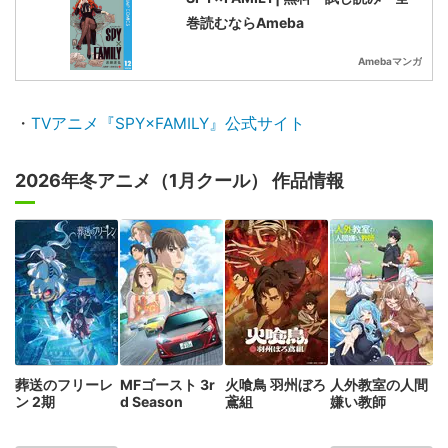
巻読むならAmeba
Amebaマンガ
・
TVアニメ『SPY×FAMILY』公式サイト
2026年冬アニメ（1月クール） 作品情報
葬送のフリーレ
MFゴースト 3r
火喰鳥 羽州ぼろ
人外教室の人間
ン 2期
d Season
鳶組
嫌い教師