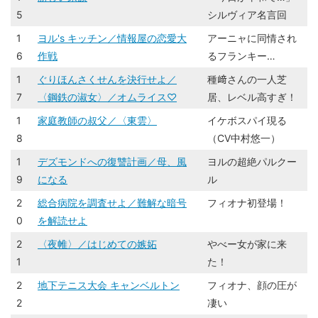
5
シルヴィア名言回
1
ヨル's キッチン／情報屋の恋愛大
アーニャに同情され
6
作戦
るフランキー…
1
ぐりほんさくせんを決行せよ／
種﨑さんの一人芝
7
〈鋼鉄の淑女〉／オムライス♡
居、レベル高すぎ！
1
家庭教師の叔父／〈東雲〉
イケボスパイ現る
8
（CV中村悠一）
1
デズモンドへの復讐計画／母、風
ヨルの超絶パルクー
9
になる
ル
2
総合病院を調査せよ／難解な暗号
フィオナ初登場！
0
を解読せよ
2
〈夜帷〉／はじめての嫉妬
やべー女が家に来
1
た！
2
地下テニス大会 キャンベルトン
フィオナ、顔の圧が
2
凄い