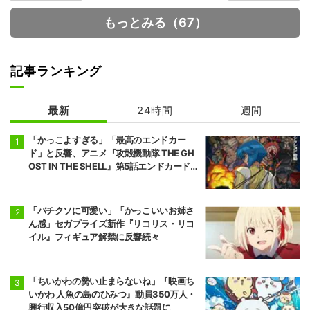
もっとみる（67）
記事ランキング
最新
24時間
週間
死亡遊戯で飯を
【推しの子】 3
食う。
期
「かっこよすぎる」「最高のエンドカー
ド」と反響、アニメ『攻殻機動隊 THE GH
OST IN THE SHELL』第5話エンドカード公
開
「バチクソに可愛い」「かっこいいお姉さ
ん感」セガプライズ新作『リコリス・リコ
イル』フィギュア解禁に反響続々
「ちいかわの勢い止まらないね」『映画ち
いかわ 人魚の島のひみつ』動員350万人・
興行収入50億円突破が大きな話題に