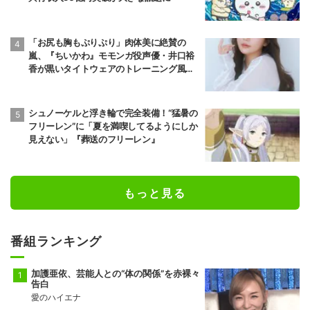
「お尻も胸もぷりぷり」肉体美に絶賛の
嵐、『ちいかわ』モモンガ役声優・井口裕
香が黒いタイトウェアのトレーニング風景
公開
シュノーケルと浮き輪で完全装備！“猛暑の
フリーレン”に「夏を満喫してるようにしか
見えない」『葬送のフリーレン』
もっと見る
番組ランキング
加護亜依、芸能人との“体の関係”を赤裸々
告白
愛のハイエナ