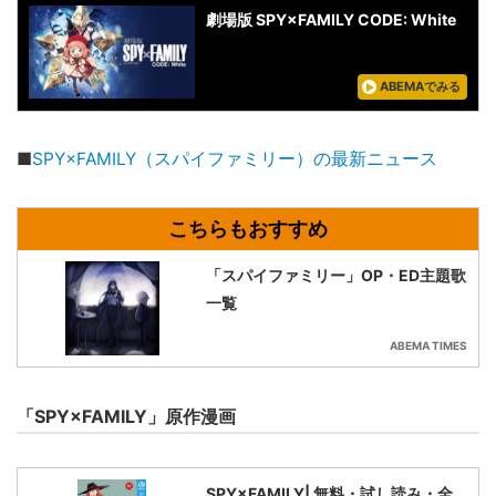
劇場版 SPY×FAMILY CODE: White
ABEMAでみる
■
SPY×FAMILY（スパイファミリー）の最新ニュース
「スパイファミリー」OP・ED主題歌
一覧
ABEMA TIMES
「SPY×FAMILY」原作漫画
SPY×FAMILY| 無料・試し読み・全