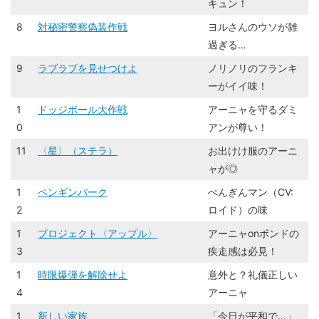
キュン！
8
対秘密警察偽装作戦
ヨルさんのウソが雑
過ぎる…
9
ラブラブを見せつけよ
ノリノリのフランキ
ーがイイ味！
1
ドッジボール大作戦
アーニャを守るダミ
0
アンが尊い！
11
〈星〉（ステラ）
お出けけ服のアーニ
ャが◎
1
ペンギンパーク
ぺんぎんマン（CV:
2
ロイド）の味
1
プロジェクト〈アップル〉
アーニャonボンドの
3
疾走感は必見！
1
時限爆弾を解除せよ
意外と？礼儀正しい
4
アーニャ
1
新しい家族
「今日が平和で…」