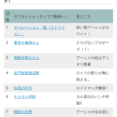
き）
話
サブタイトル（タップで動画へ）
見どころ
数
1
オペレーション〈梟（ストリク
添い寝アーニャがカ
ス）〉
ワイイ！
2
妻役を確保せよ
さりげないプロポー
ズ（？）
3
受験対策をせよ
アーニャの絵はアニ
オリ要素
4
名門校面接試験
ロイドの怒りが胸に
刺さる…
5
合否の行方
ロイドマン大奮闘！
6
ナカヨシ作戦
ヨル直伝のパンチ炸
裂!!
7
標的の次男
アーニャの泣き顔に