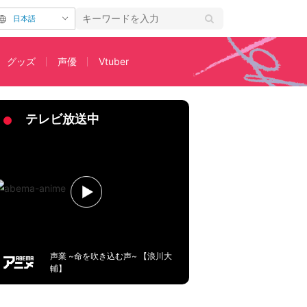
日本語
グッズ
声優
Vtuber
n！
テレビ放送中
声業 ~命を吹き込む声~ 【浪川大
輔】