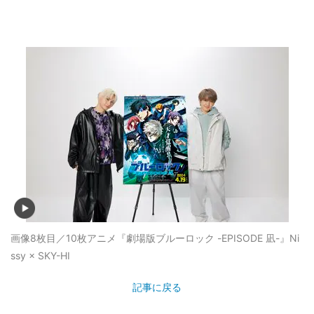
画像8枚目／10枚
アニメ『劇場版ブルーロック -EPISODE 凪-』Ni
ssy × SKY-HI
記事に戻る