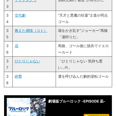
3
3
交代劇
“天才と悪魔の狂宴”士道が同点
4
ゴール
3
教えた感情（コト）
場をかき乱す“ジョーカー”馬狼
5
「潔狩りだ」
3
花
馬狼、ゴール後に脱衣でイエロ
6
ーカード
3
ひとりじゃない
「ひとりじゃない 気持ち悪
7
い…!!!」
3
終撃
運を呼び込んだ劇的逆転ゴール
8
劇場版ブルーロック -EPISODE 凪-