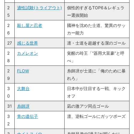
2
適性試験(トライアウト)
個性的すぎるTOP6＆レギュラ
5
ー選抜開始
2
殺し屋と忍者
國神を沈めた士道、驚異のサッ
6
カー能力
27
感じる世界
凛・士道を超越する潔のゴール
2
カメレオン
覚醒の玲王「“器用大富豪”と呼
8
べ」
2
FLOW
糸師冴が士道に「俺のために暴
9
れろ」
3
大舞台
日本中が注目する一戦、キック
0
オフ
31
糸師冴
凪の激アツ同点ゴール
3
青の遺伝子
凛、逆転ゴールにガッツポーズ
2
3
ナイトスノウ
糸師兄弟の“過去”が明らかに