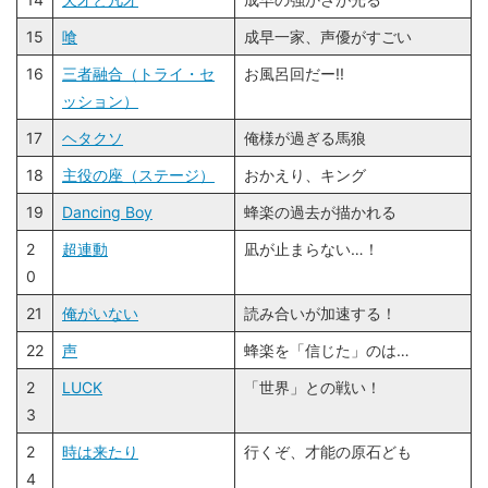
15
喰
成早一家、声優がすごい
16
三者融合（トライ・セ
お風呂回だー!!
ッション）
17
ヘタクソ
俺様が過ぎる馬狼
18
主役の座（ステージ）
おかえり、キング
19
Dancing Boy
蜂楽の過去が描かれる
2
超連動
凪が止まらない…！
0
21
俺がいない
読み合いが加速する！
22
声
蜂楽を「信じた」のは…
2
LUCK
「世界」との戦い！
3
2
時は来たり
行くぞ、才能の原石ども
4