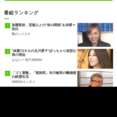
番組ランキング
加護亜依、芸能人との“体の関係”を赤裸々
告白
愛のハイエナ
“体重72キロの北川景子”ぽっちゃり体型公
表の理由
ななにー 地下ABEMA
「ゴミ屋敷」「孤独死」布川敏和の離婚後
の絶望生活
ABEMAエンタメ
小学生ギャル（12歳）の登校姿＆すっぴん
に衝撃
ななにー 地下ABEMA