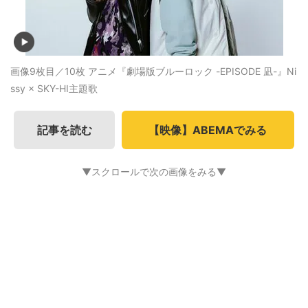
画像9枚目／10枚
アニメ『劇場版ブルーロック -EPISODE 凪-』Ni
ssy × SKY-HI主題歌
記事を読む
【映像】ABEMAでみる
▼スクロールで次の画像をみる▼