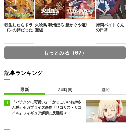
転生したらドラ
火喰鳥 羽州ぼろ
超かぐや姫!
拷問バイトくん
ゴンの卵だった
鳶組
の日常
もっとみる（67）
記事ランキング
最新
24時間
週間
貴族転生 ～恵ま
メダリスト 第2
れた生まれから
期
最強の力を得る
「バチクソに可愛い」「かっこいいお姉さ
～
ん感」セガプライズ新作『リコリス・リコ
イル』フィギュア解禁に反響続々