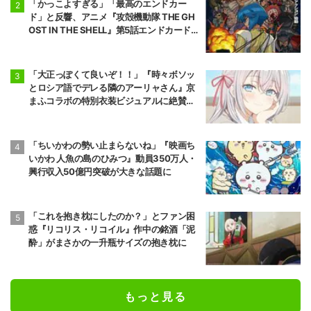
「かっこよすぎる」「最高のエンドカー
ド」と反響、アニメ『攻殻機動隊 THE GH
OST IN THE SHELL』第5話エンドカード公
開
「大正っぽくて良いぞ！！」『時々ボソッ
とロシア語でデレる隣のアーリャさん』京
まふコラボの特別衣装ビジュアルに絶賛の
声
「ちいかわの勢い止まらないね」『映画ち
いかわ 人魚の島のひみつ』動員350万人・
興行収入50億円突破が大きな話題に
「これを抱き枕にしたのか？」とファン困
惑『リコリス・リコイル』作中の銘酒「泥
酔」がまさかの一升瓶サイズの抱き枕に
もっと見る