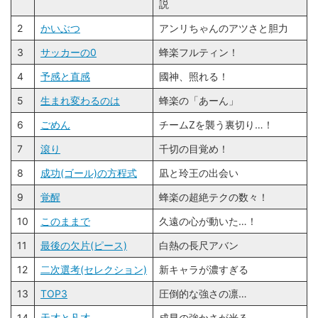
説
2
かいぶつ
アンリちゃんのアツさと胆力
3
サッカーの0
蜂楽フルティン！
4
予感と直感
國神、照れる！
5
生まれ変わるのは
蜂楽の「あーん」
6
ごめん
チームZを襲う裏切り…！
7
滾り
千切の目覚め！
8
成功(ゴール)の方程式
凪と玲王の出会い
9
覚醒
蜂楽の超絶テクの数々！
10
このままで
久遠の心が動いた…！
11
最後の欠片(ピース)
白熱の長尺アバン
12
二次選考(セレクション)
新キャラが濃すぎる
13
TOP3
圧倒的な強さの凛…
14
天才と凡才
成早の強かさが光る