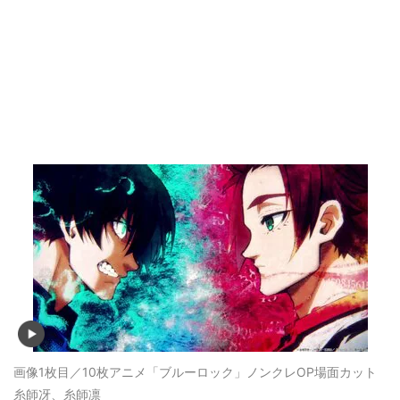
画像1枚目／10枚
アニメ「ブルーロック」ノンクレOP場面カット
糸師冴、糸師凛