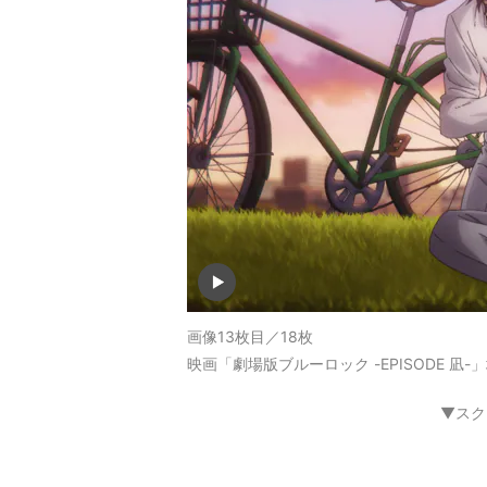
画像13枚目／18枚
映画「劇場版ブルーロック -EPISODE 
▼スク