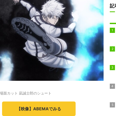
記
-」場面カット 凪誠士郎のシュート
【映像】ABEMAでみる