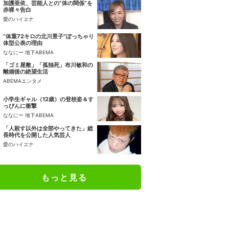
加護亜依、芸能人との“体の関係”を
赤裸々告白
愛のハイエナ
“体重72キロの北川景子”ぽっちゃり
体型公表の理由
ななにー 地下ABEMA
「ゴミ屋敷」「孤独死」布川敏和の
離婚後の絶望生活
ABEMAエンタメ
小学生ギャル（12歳）の登校姿＆す
っぴんに衝撃
ななにー 地下ABEMA
「人殺す以外は全部やってきた」総
長時代を公開した人気芸人
愛のハイエナ
もっと見る