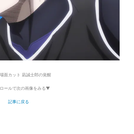
-」場面カット 凪誠士郎の覚醒
ロールで次の画像をみる▼
記事に戻る