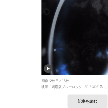
画像12枚目／18枚
映画「劇場版ブルーロック -EPISODE 凪
記事を読む