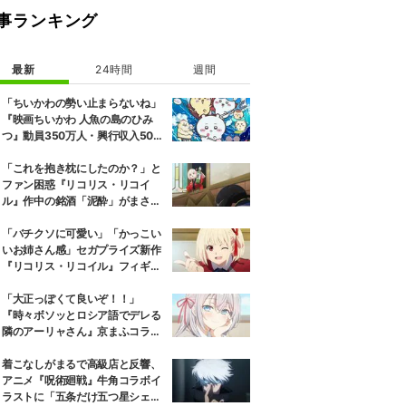
事ランキング
最新
24時間
週間
「ちいかわの勢い止まらないね」
『映画ちいかわ 人魚の島のひみ
つ』動員350万人・興行収入50億
円突破が大きな話題に
「これを抱き枕にしたのか？」と
ファン困惑『リコリス・リコイ
ル』作中の銘酒「泥酔」がまさか
の一升瓶サイズの抱き枕に
「バチクソに可愛い」「かっこい
いお姉さん感」セガプライズ新作
『リコリス・リコイル』フィギュ
ア解禁に反響続々
「大正っぽくて良いぞ！！」
『時々ボソッとロシア語でデレる
隣のアーリャさん』京まふコラボ
の特別衣装ビジュアルに絶賛の声
着こなしがまるで高級店と反響、
アニメ『呪術廻戦』牛角コラボイ
ラストに「五条だけ五つ星シェ