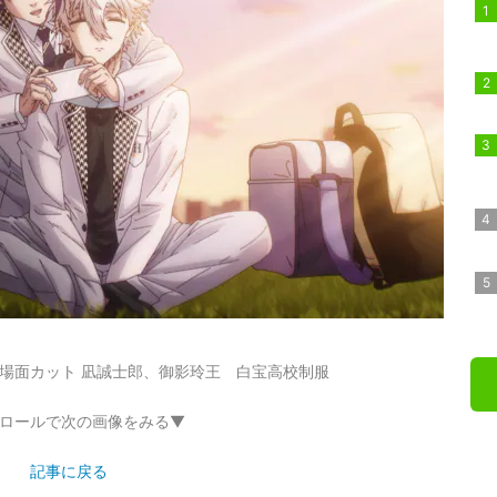
凪-」場面カット 凪誠士郎、御影玲王 白宝高校制服
ロールで次の画像をみる▼
記事に戻る