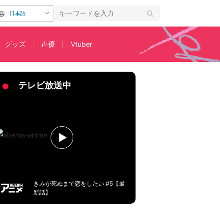
日本語
グッズ
声優
Vtuber
テレビ放送中
きみが死ぬまで恋をしたい #5【最
新話】