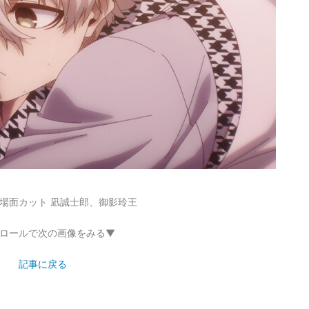
-」場面カット 凪誠士郎、御影玲王
ロールで次の画像をみる▼
記事に戻る