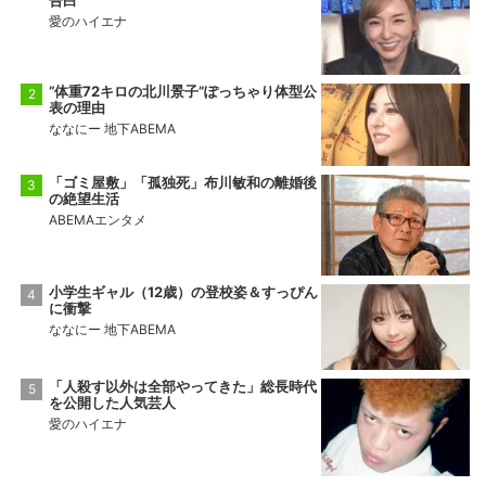
告白
愛のハイエナ
“体重72キロの北川景子”ぽっちゃり体型公
表の理由
ななにー 地下ABEMA
「ゴミ屋敷」「孤独死」布川敏和の離婚後
の絶望生活
ABEMAエンタメ
小学生ギャル（12歳）の登校姿＆すっぴん
に衝撃
ななにー 地下ABEMA
「人殺す以外は全部やってきた」総長時代
を公開した人気芸人
愛のハイエナ