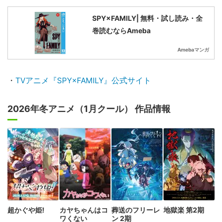
SPY×FAMILY| 無料・試し読み・全
巻読むならAmeba
Amebaマンガ
・
TVアニメ『SPY×FAMILY』公式サイト
2026年冬アニメ（1月クール） 作品情報
超かぐや姫!
カヤちゃんはコ
葬送のフリーレ
地獄楽 第2期
ワくない
ン 2期