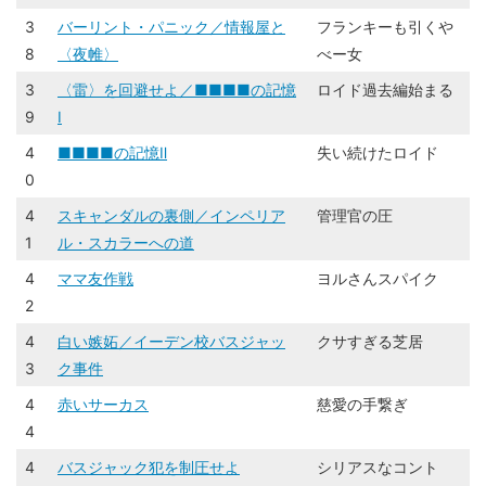
3
バーリント・パニック／情報屋と
フランキーも引くや
8
〈夜帷〉
べー女
3
〈雷〉を回避せよ／■■■■の記憶
​​ロイド過去編始まる​
9
Ⅰ
4
■■■■の記憶Ⅱ
失い続けたロイド
0
4
スキャンダルの裏側／インペリア
​​管理官の圧​
1
ル・スカラーへの道
4
ママ友作戦
ヨルさんスパイク
2
4
白い嫉妬／イーデン校バスジャッ
​​クサすぎる芝居​
3
ク事件
4
赤いサーカス
慈愛の手繋ぎ
4
4
バスジャック犯を制圧せよ
​​シリアスなコント​