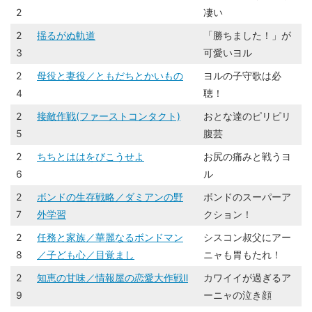
2
凄い
2
揺るがぬ軌道
「勝ちました！」が
3
可愛いヨル
2
母役と妻役／ともだちとかいもの
ヨルの子守歌は必
4
聴！
2
接敵作戦(ファーストコンタクト)
おとな達のピリピリ
5
腹芸
2
ちちとははをびこうせよ
お尻の痛みと戦うヨ
6
ル
2
ボンドの生存戦略／ダミアンの野
ボンドのスーパーア
7
外学習
クション！
2
任務と家族／華麗なるボンドマン
シスコン叔父にアー
8
／子ども心／目覚まし
ニャも胃もたれ！
2
知恵の甘味／情報屋の恋愛大作戦Ⅱ
カワイイが過ぎるア
9
ーニャの泣き顔