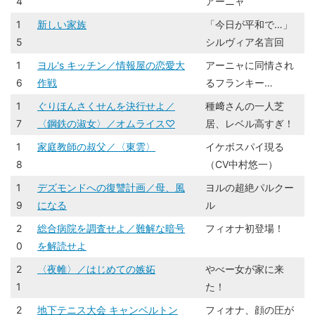
4
アーニャ
1
新しい家族
「今日が平和で…」
5
シルヴィア名言回
1
ヨル's キッチン／情報屋の恋愛大
アーニャに同情され
6
作戦
るフランキー…
1
ぐりほんさくせんを決行せよ／
種﨑さんの一人芝
7
〈鋼鉄の淑女〉／オムライス♡
居、レベル高すぎ！
1
家庭教師の叔父／〈東雲〉
イケボスパイ現る
8
（CV中村悠一）
1
デズモンドへの復讐計画／母、風
ヨルの超絶パルクー
9
になる
ル
2
総合病院を調査せよ／難解な暗号
フィオナ初登場！
0
を解読せよ
2
〈夜帷〉／はじめての嫉妬
やべー女が家に来
1
た！
2
地下テニス大会 キャンベルトン
フィオナ、顔の圧が