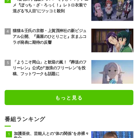
メ『ぼっち・ざ・ろっく！』レトロ衣装で
混ざる“5人目”にツッコミ殺到
猫猫＆壬氏の京都・上賀茂神社の新ビジュ
アル公開、『薬屋のひとりごと』京まふコ
ラボ発表に期待の反響
「ようこそ岡山」と歓迎の嵐！『葬送のフ
リーレン』公式が“放浪のフリーレン”を投
稿、フットワークも話題に
もっと見る
番組ランキング
加護亜依、芸能人との“体の関係”を赤裸々