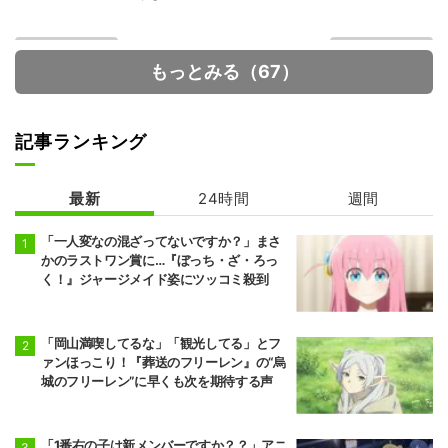
もっとみる（67）
記事ランキング
最新
24時間
週間
死亡遊戯で飯を
魔術師クノンは
食う。
見えている
「一人変なの混ざってないですか？」まさ
かのラストワン賞に…『ぼっち・ざ・ろっ
く！』ジャージメイド姿にツッコミ殺到
「岡山満喫してるな」「観光してる」とフ
ァンほっこり！『葬送のフリーレン』の“烏
城のフリーレン”に早くも次を期待する声
「1番右の子は新メンバーですか？？」アニ