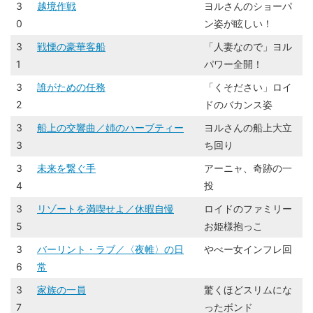
3
越境作戦
ヨルさんのショーパ
0
ン姿が眩しい！
3
戦慄の豪華客船
「人妻なので」ヨル
1
パワー全開！
3
誰がための任務
「くそださい」ロイ
2
ドのバカンス姿
3
船上の交響曲／姉のハーブティー
ヨルさんの船上大立
3
ち回り​
3
未来を繋ぐ手
アーニャ、奇跡の一
4
投
3
リゾートを満喫せよ／休暇自慢
​ロイドのファミリー
5
お姫様抱っこ​
3
バーリント・ラブ／〈夜帷〉の日
やべー女インフレ回
6
常
3
家族の一員
​​驚くほどスリムにな
7
ったボンド​