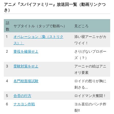
アニメ『スパイファミリー』放送回一覧（動画リンクつ
き）
話
サブタイトル（タップで動画へ）
見どころ
数
1
オペレーション〈梟（ストリク
添い寝アーニャがカ
ス）〉
ワイイ！
2
妻役を確保せよ
さりげないプロポー
ズ（？）
3
受験対策をせよ
アーニャの絵はアニ
オリ要素
4
名門校面接試験
ロイドの怒りが胸に
刺さる…
5
合否の行方
ロイドマン大奮闘！
6
ナカヨシ作戦
ヨル直伝のパンチ炸
裂!!