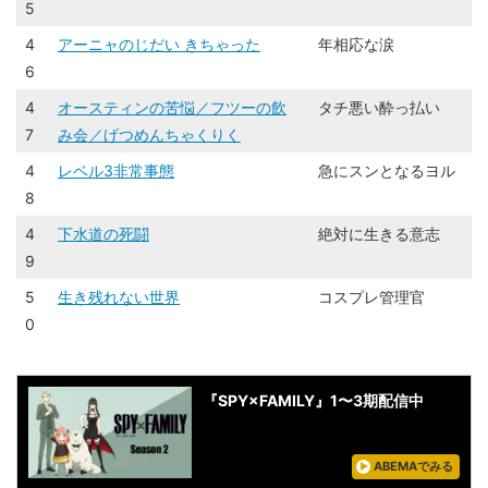
5
4
アーニャのじだい きちゃった
年相応な涙
6
4
オースティンの苦悩／フツーの飲
​​タチ悪い酔っ払い​
7
み会／げつめんちゃくりく
4
レベル3非常事態
急にスンとなるヨル
8
4
下水道の死闘
絶対に生きる意志​
9
5
生き残れない世界
コスプレ管理官
0
『SPY×FAMILY』1〜3期配信中
ABEMAでみる