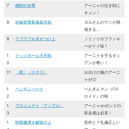
7
標的の次男
アーニャの泣き顔に
キュン！
8
対秘密警察偽装作戦
ヨルさんのウソが雑
過ぎる…
9
ラブラブを見せつけよ
ノリノリのフランキ
ーがイイ味！
1
ドッジボール大作戦
アーニャを守るダミ
0
アンが尊い！
11
〈星〉（ステラ）
お出けけ服のアーニ
ャが◎
1
ペンギンパーク
ぺんぎんマン（CV:
2
ロイド）の味
1
プロジェクト〈アップル〉
アーニャonボンドの
3
疾走感は必見！
1
時限爆弾を解除せよ
意外と？礼儀正しい