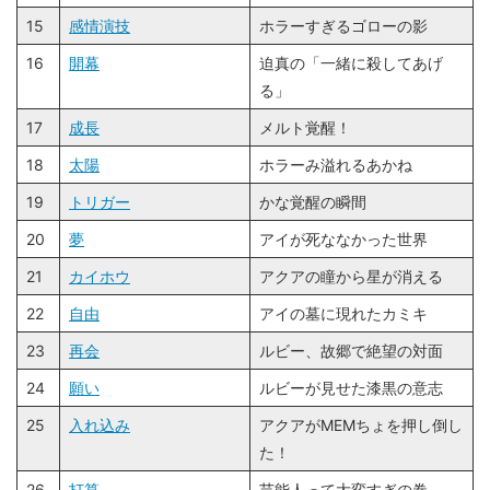
15
感情演技
ホラーすぎるゴローの影
16
開幕
迫真の「一緒に殺してあげ
る」
17
成長
メルト覚醒！
18
太陽
ホラーみ溢れるあかね
19
トリガー
かな覚醒の瞬間
20
夢
アイが死ななかった世界
21
カイホウ
アクアの瞳から星が消える
22
自由
アイの墓に現れたカミキ
23
再会
ルビー、故郷で絶望の対面
24
願い
ルビーが見せた漆黒の意志
25
入れ込み
アクアがMEMちょを押し倒し
た！
26
打算
芸能人って大変すぎの巻