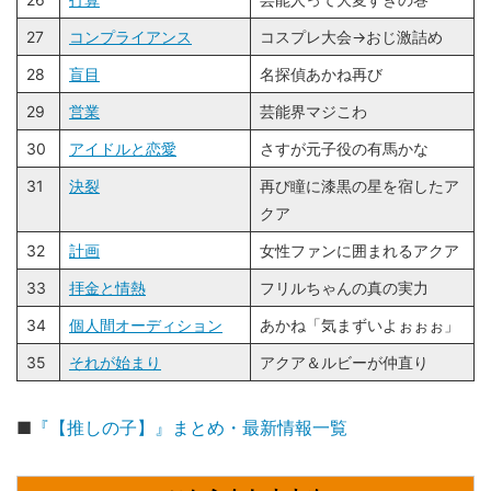
27
コンプライアンス
コスプレ大会→おじ激詰め
28
盲目
名探偵あかね再び
29
営業
芸能界マジこわ
30
アイドルと恋愛
さすが元子役の有馬かな
31
決裂
再び瞳に漆黒の星を宿したア
クア
32
計画
女性ファンに囲まれるアクア
33
拝金と情熱
フリルちゃんの真の実力
34
個人間オーディション
あかね「気まずいよぉぉぉ」
35
それが始まり
アクア＆ルビーが仲直り
■
『【推しの子】』まとめ・最新情報一覧