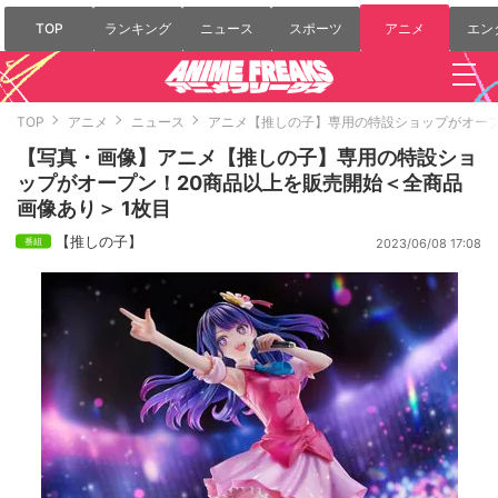
TOP
ランキング
ニュース
スポーツ
アニメ
エン
TOP
アニメ
ニュース
アニメ【推しの子】専用の特設ショップがオープ
【写真・画像】アニメ【推しの子】専用の特設ショ
ップがオープン！20商品以上を販売開始＜全商品
画像あり＞ 1枚目
【推しの子】
2023/06/08 17:08