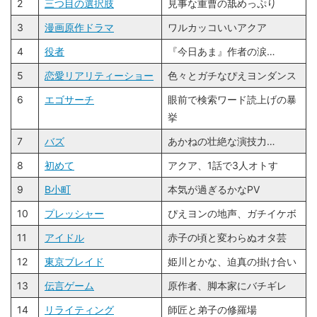
2
三つ目の選択肢
見事な重曹の舐めっぷり
3
漫画原作ドラマ
ワルカッコいいアクア
4
役者
『今日あま』作者の涙…
5
恋愛リアリティーショー
色々とガチなぴえヨンダンス
6
エゴサーチ
眼前で検索ワード読上げの暴
挙
7
バズ
あかねの壮絶な演技力…
8
初めて
アクア、1話で3人オトす
9
B小町
本気が過ぎるかなPV
10
プレッシャー
ぴえヨンの地声、ガチイケボ
11
アイドル
赤子の頃と変わらぬオタ芸
12
東京ブレイド
姫川とかな、迫真の掛け合い
13
伝言ゲーム
原作者、脚本家にバチギレ
14
リライティング
師匠と弟子の修羅場