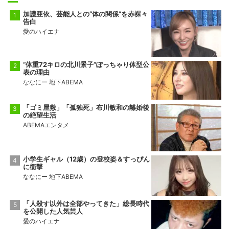
加護亜依、芸能人との“体の関係”を赤裸々
告白
愛のハイエナ
“体重72キロの北川景子”ぽっちゃり体型公
表の理由
ななにー 地下ABEMA
「ゴミ屋敷」「孤独死」布川敏和の離婚後
の絶望生活
ABEMAエンタメ
小学生ギャル（12歳）の登校姿＆すっぴん
に衝撃
ななにー 地下ABEMA
「人殺す以外は全部やってきた」総長時代
を公開した人気芸人
愛のハイエナ