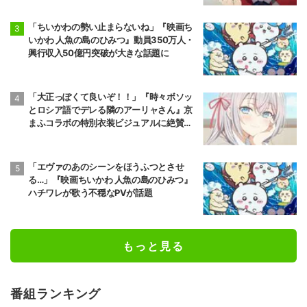
「ちいかわの勢い止まらないね」『映画ち
いかわ 人魚の島のひみつ』動員350万人・
興行収入50億円突破が大きな話題に
「大正っぽくて良いぞ！！」『時々ボソッ
とロシア語でデレる隣のアーリャさん』京
まふコラボの特別衣装ビジュアルに絶賛の
声
「エヴァのあのシーンをほうふつとさせ
る…」『映画ちいかわ 人魚の島のひみつ』
ハチワレが歌う不穏なPVが話題
もっと見る
番組ランキング