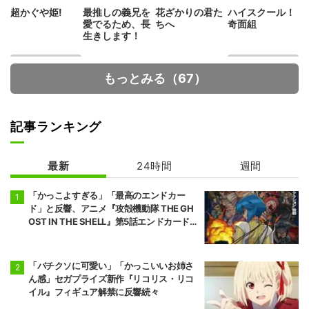
超かぐや姫!
最推しの義兄を
花ざかりの君た
ハイスクール！
愛でるため、長
ちへ
奇面組
生きします！
もっとみる（67）
記事ランキング
最新
24時間
週間
MFゴースト 3r
貴族転生 ～恵ま
d Season
れた生まれから
最強の力を得る
「かっこよすぎる」「最高のエンドカー
～
ド」と反響、アニメ『攻殻機動隊 THE GH
OST IN THE SHELL』第5話エンドカード公
開
「バチクソに可愛い」「かっこいいお姉さ
ん感」セガプライズ新作『リコリス・リコ
イル』フィギュア解禁に反響続々