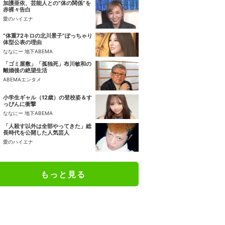
加護亜依、芸能人との“体の関係”を
赤裸々告白
愛のハイエナ
“体重72キロの北川景子”ぽっちゃり
体型公表の理由
ななにー 地下ABEMA
「ゴミ屋敷」「孤独死」布川敏和の
離婚後の絶望生活
ABEMAエンタメ
小学生ギャル（12歳）の登校姿＆す
っぴんに衝撃
ななにー 地下ABEMA
「人殺す以外は全部やってきた」総
長時代を公開した人気芸人
愛のハイエナ
もっと見る