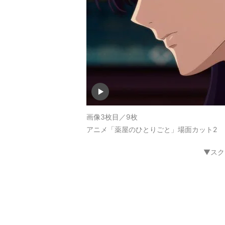
画像3枚目／9枚
アニメ「薬屋のひとりごと」場面カット2
▼スク