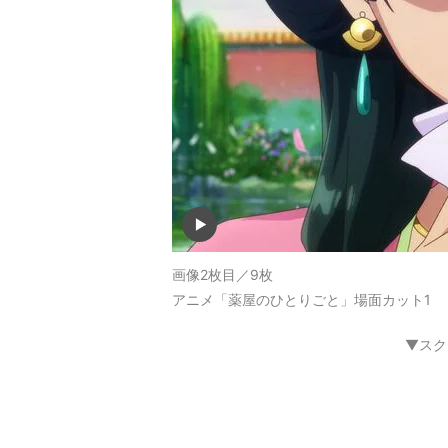
画像2枚目／9枚
アニメ「薬屋のひとりごと」場面カット1
▼スク