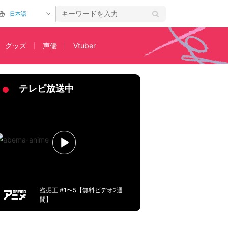
日本語
グッズ
声優
Vtuber
テレビ放送中
盗掘王 #1〜5【無料ビデオ2週
間】