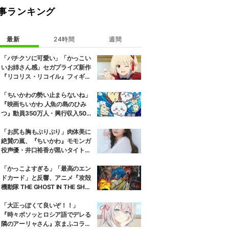
事ランキング
最新
24時間
週間
「バチクソに可愛い」「かっこい
いお姉さん感」セガプライズ新作
『リコリス・リコイル』フィギュ
ア解禁に反響続々
「ちいかわの勢い止まらないね」
『映画ちいかわ 人魚の島のひみ
つ』動員350万人・興行収入50億
円突破が大きな話題に
「お尻も胸もぷりぷり」肉体美に
絶賛の嵐、『ちいかわ』モモンガ
役声優・井口裕香が黒いタイトウ
ェアのトレーニング風景公開
「かっこよすぎる」「最高のエン
ドカード」と反響、アニメ『攻殻
機動隊 THE GHOST IN THE SHEL
L』第5話エンドカード公開
「大正っぽくて良いぞ！！」
『時々ボソッとロシア語でデレる
隣のアーリャさん』京まふコラボ