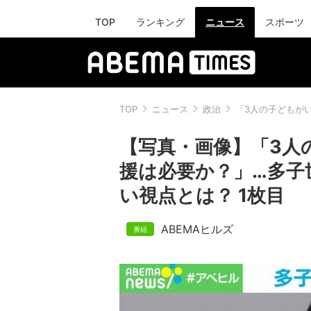
TOP
ランキング
ニュース
スポーツ
TOP
ニュース
政治
「3人の子どもが
【写真・画像】「3人
援は必要か？」…多子
い視点とは？ 1枚目
ABEMAヒルズ