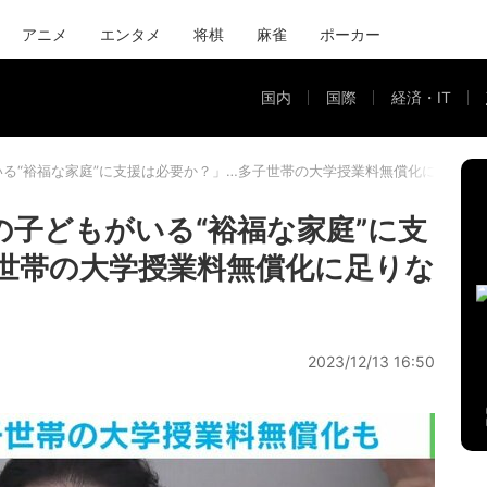
アニメ
エンタメ
将棋
麻雀
ポーカー
国内
国際
経済・IT
いる“裕福な家庭”に支援は必要か？」…多子世帯の大学授業料無償化に足りな
の子どもがいる“裕福な家庭”に支
世帯の大学授業料無償化に足りな
2023/12/13 16:50