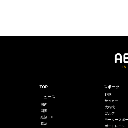
TOP
スポーツ
野球
ニュース
サッカー
国内
大相撲
国際
ゴルフ
経済・IT
モータースポ
政治
ボートレース