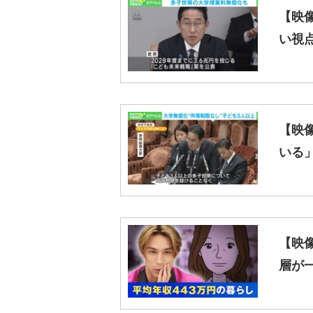
【映
い視
【映
いる
【映
層が