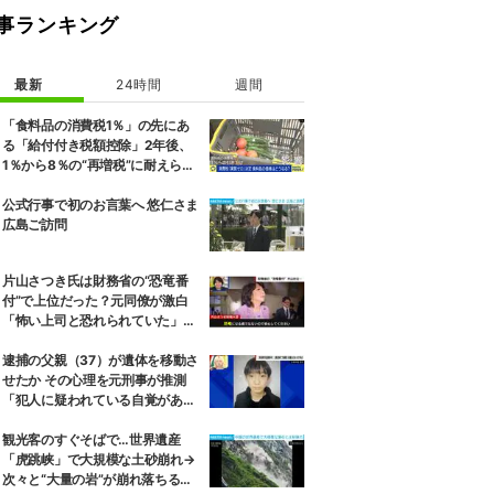
事ランキング
最新
24時間
週間
「食料品の消費税1％」の先にあ
る「給付付き税額控除」2年後、
1％から8％の“再増税”に耐えられ
るのか 自民議員「増税分を上回る
形で中低所得層をカバーする」
公式行事で初のお言葉へ 悠仁さま
広島ご訪問
片山さつき氏は財務省の“恐竜番
付”で上位だった？元同僚が激白
「怖い上司と恐れられていた」
「関脇からおかみさんに」
逮捕の父親（37）が遺体を移動さ
せたか その心理を元刑事が推測
「犯人に疑われている自覚があっ
た」 京都男児遺棄事件
観光客のすぐそばで…世界遺産
「虎跳峡」で大規模な土砂崩れ→
次々と“大量の岩”が崩れ落ちる瞬