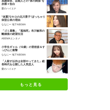
加護亜依、芸能人との“体の関係”を
赤裸々告白
愛のハイエナ
“体重72キロの北川景子”ぽっちゃり
体型公表の理由
ななにー 地下ABEMA
「ゴミ屋敷」「孤独死」布川敏和の
離婚後の絶望生活
ABEMAエンタメ
小学生ギャル（12歳）の登校姿＆す
っぴんに衝撃
ななにー 地下ABEMA
「人殺す以外は全部やってきた」総
長時代を公開した人気芸人
愛のハイエナ
もっと見る