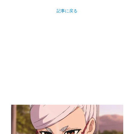
記事に戻る