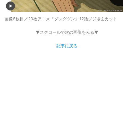
画像6枚目／20枚
アニメ『ダンダダン』12話ジジ場面カット
▼スクロールで次の画像をみる▼
記事に戻る