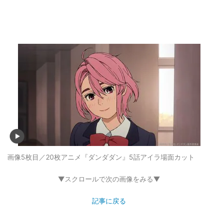
画像5枚目／20枚
アニメ『ダンダダン』5話アイラ場面カット
▼スクロールで次の画像をみる▼
記事に戻る