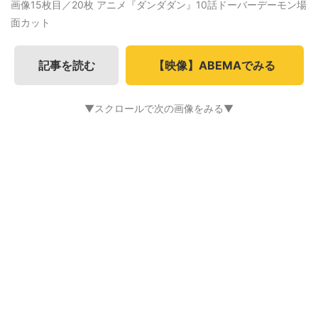
画像15枚目／20枚
アニメ『ダンダダン』10話ドーバーデーモン場
面カット
記事を読む
【映像】ABEMAでみる
▼スクロールで次の画像をみる▼