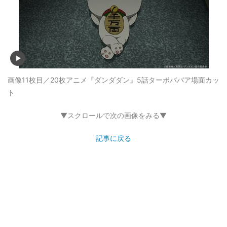
画像11枚目／20枚
アニメ『ダンダダン』5話ターボババア場面カッ
ト
▼スクロールで次の画像をみる▼
記事に戻る