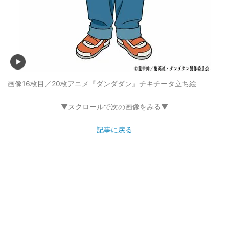
画像16枚目／20枚
アニメ『ダンダダン』チキチータ立ち絵
▼スクロールで次の画像をみる▼
記事に戻る