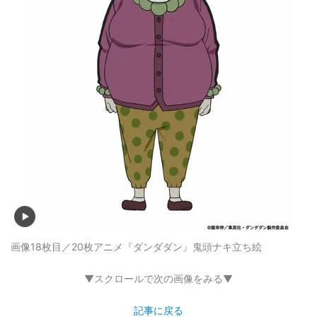
画像18枚目／20枚
アニメ『ダンダダン』鬼頭ナキ立ち絵
▼スクロールで次の画像をみる▼
記事に戻る