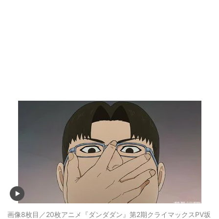
画像8枚目／20枚
アニメ『ダンダダン』第2期クライマックスPV坂