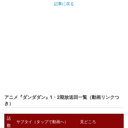
記事に戻る
アニメ『ダンダダン』1・2期放送回一覧（動画リンクつ
き）
話
サブタイ（タップで動画へ）
見どころ
数