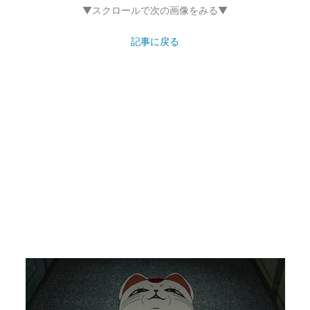
▼スクロールで次の画像をみる▼
記事に戻る