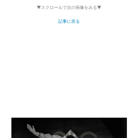
▼スクロールで次の画像をみる▼
記事に戻る