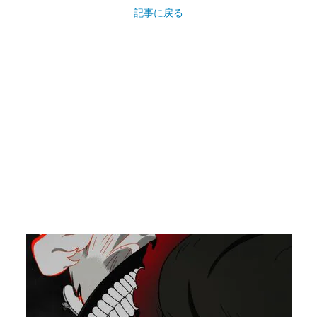
記事に戻る