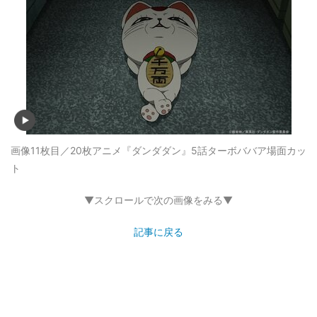
画像11枚目／20枚
アニメ『ダンダダン』5話ターボババア場面カッ
ト
▼スクロールで次の画像をみる▼
記事に戻る