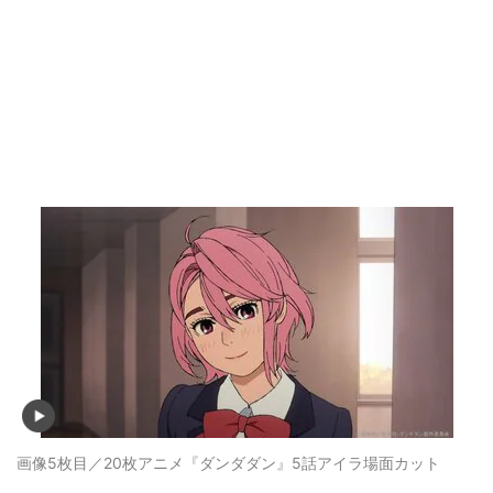
画像5枚目／20枚
アニメ『ダンダダン』5話アイラ場面カット