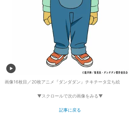
画像16枚目／20枚
アニメ『ダンダダン』チキチータ立ち絵
▼スクロールで次の画像をみる▼
記事に戻る