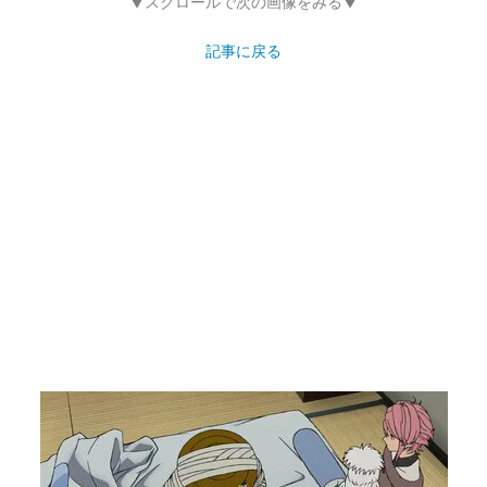
▼スクロールで次の画像をみる▼
記事に戻る