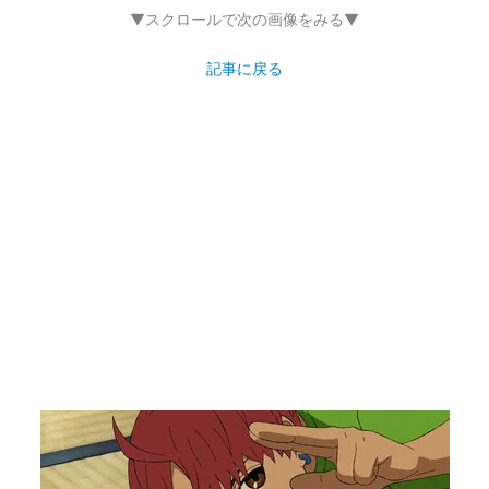
▼スクロールで次の画像をみる▼
記事に戻る