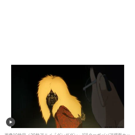
画像10枚目／20枚
アニメ『ダンダダン』1話ターボババア場面カッ