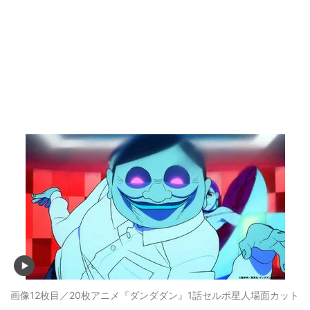
画像12枚目／20枚
アニメ『ダンダダン』1話セルポ星人場面カット