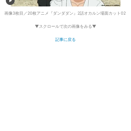
画像3枚目／20枚
アニメ『ダンダダン』2話オカルン場面カット02
▼スクロールで次の画像をみる▼
記事に戻る