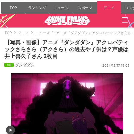
TOP
ランキング
ニュース
スポーツ
アニメ
エン
TOP
アニメ
ニュース
アニメ『ダンダダン』アクロバティックさらさ
【写真・画像】アニメ『ダンダダン』アクロバティ
ックさらさら（アクさら）の過去や子供は？声優は
井上喜久子さん 2枚目
ダンダダン
2024/12/17 15:02