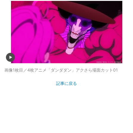
画像1枚目／4枚
アニメ「ダンダダン」アクさら場面カット01
記事に戻る