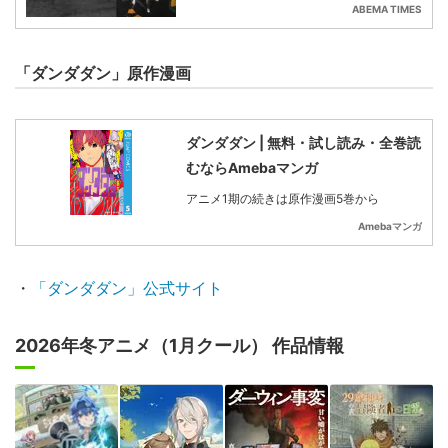
ABEMA TIMES
「ダンダダン」原作漫画
ダンダダン | 無料・試し読み・全巻読
むならAmebaマンガ
アニメ1期の続きは原作漫画5巻から
Amebaマンガ
・
「ダンダダン」公式サイト
2026年冬アニメ（1月クール） 作品情報