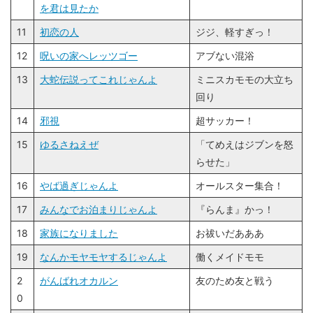
を君は見たか
11
初恋の人
ジジ、軽すぎっ！
12
呪いの家へレッツゴー
アブない混浴
13
大蛇伝説ってこれじゃんよ
ミニスカモモの大立ち
回り
14
邪視
超サッカー！
15
ゆるさねえぜ
「てめえはジブンを怒
らせた」
16
やば過ぎじゃんよ
オールスター集合！
17
みんなでお泊まりじゃんよ
『らんま』かっ！
18
家族になりました
お祓いだあああ
19
なんかモヤモヤするじゃんよ
働くメイドモモ
2
がんばれオカルン
友のため友と戦う
0