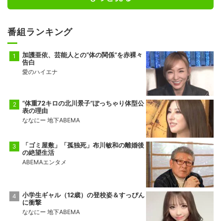
番組ランキング
加護亜依、芸能人との“体の関係”を赤裸々
告白
愛のハイエナ
“体重72キロの北川景子”ぽっちゃり体型公
表の理由
ななにー 地下ABEMA
「ゴミ屋敷」「孤独死」布川敏和の離婚後
の絶望生活
ABEMAエンタメ
小学生ギャル（12歳）の登校姿＆すっぴん
に衝撃
ななにー 地下ABEMA