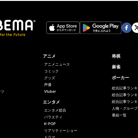
Face
Twi
book
er
アニメ
将棋
アニメニュース
麻雀
コミック
ポーカー
グッズ
声優
総合記事ランキ
ーツ
Vtuber
総合記事ランキ
エンタメ
総合記事ランキ
人物・グループ
エンタメ総合
番組一覧
バラエティ
K-POP
リアリティーショー
ドラマ