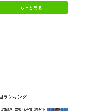
た」「完全勝利！」／麻雀・Mト
もっと見る
ーナメント
組ランキング
加護亜依、芸能人との“体の関係”を