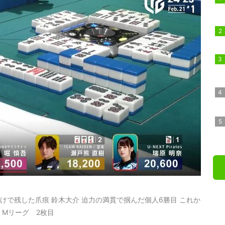
けで残した爪痕 鈴木大介 迫力の満貫で掴んだ個人6勝目 これか
Mリーグ 2枚目