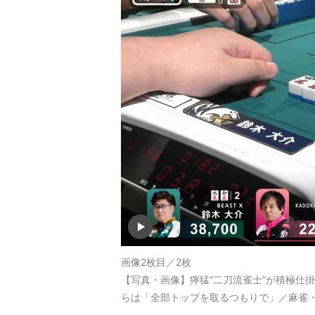
画像2枚目／2枚
【写真・画像】獰猛“二刀流雀士”が積極仕掛
らは「全部トップを取るつもりで」／麻雀・