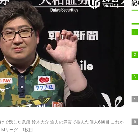
記
けで残した爪痕 鈴木大介 迫力の満貫で掴んだ個人6勝目 これか
Mリーグ 1枚目