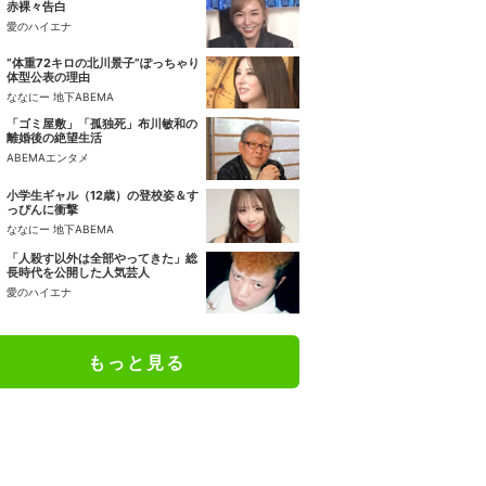
赤裸々告白
愛のハイエナ
“体重72キロの北川景子”ぽっちゃり
体型公表の理由
ななにー 地下ABEMA
「ゴミ屋敷」「孤独死」布川敏和の
離婚後の絶望生活
ABEMAエンタメ
小学生ギャル（12歳）の登校姿＆す
っぴんに衝撃
ななにー 地下ABEMA
「人殺す以外は全部やってきた」総
長時代を公開した人気芸人
愛のハイエナ
もっと見る