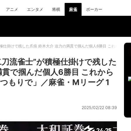
アニメ
エンタメ
将棋
麻雀
ポーカー
積極仕掛けで残した爪痕 鈴木大介 迫力の満貫で掴んだ個人6勝目 これからは
二刀流雀士”が積極仕掛けで残した
満貫で掴んだ個人6勝目 これから
つもりで」／麻雀・Mリーグ 1
2025/02/22 08:39