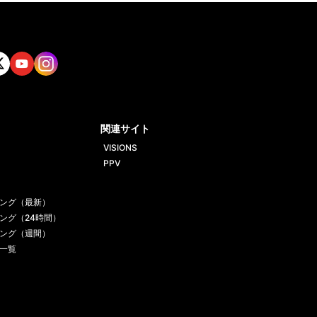
tt
Yout
Insta
ube
gram
関連サイト
VISIONS
PPV
ング（最新）
ング（24時間）
ング（週間）
一覧