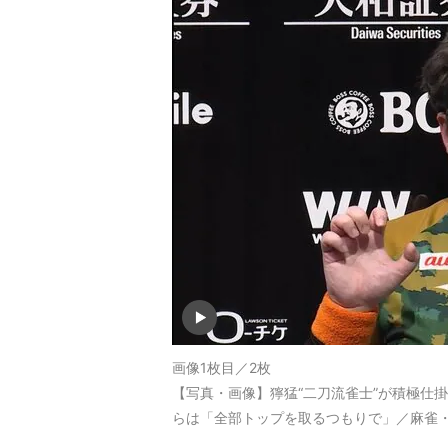
画像1枚目／2枚
【写真・画像】獰猛“二刀流雀士”が積極仕掛
らは「全部トップを取るつもりで」／麻雀・