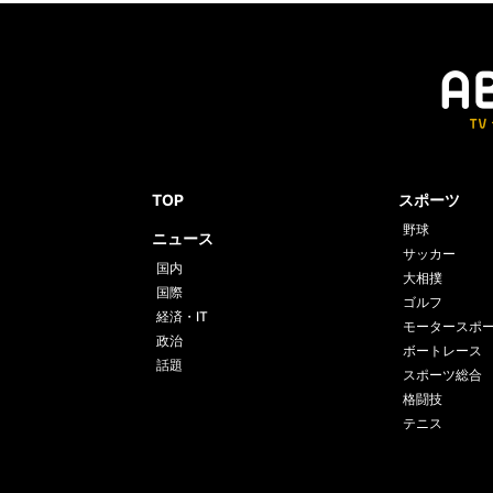
TOP
スポーツ
野球
ニュース
サッカー
国内
大相撲
国際
ゴルフ
経済・IT
モータースポ
政治
ボートレース
話題
スポーツ総合
格闘技
テニス