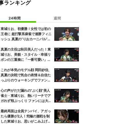
事ランキング
24時間
週間
東城りお、初優勝！女性では初の
王者に 超打撃系麻雀で連勝フィニ
ッシュ 真夏の“りおカーニバル”が
感涙で終演／麻雀・Mトーナメン
ト
真夏の主役は秋田美人だった！東
城りお、美貌・スタイル・幸福リ
ボンの三重奏に「一番可愛い」の
声／麻雀・Mトーナメント
これが本気のモデル顔 岡田紗佳、
真夏の決戦で気合の表情＆自信た
っぷりのウォーキングでファン魅
了「キメ顔だった」「顔小さすぎ
やろww」／麻雀・Mトーナメン
心の声がだだ漏れの“ぷく顔”美人
ト
雀士・東城りお、熱いリーチでア
ガれず頬ぷっくり ファンには大好
評「可愛すぎる」「表情管理も怠
らない」／麻雀・Mトーナメント
最終局面は全員テンパイ、アガっ
たら優勝が2人！究極の激戦を制
した東城りお、思いがこみ上げる
優勝決定の瞬間「美しい結末だっ