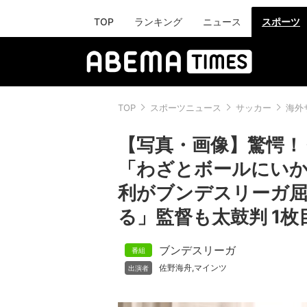
TOP
ランキング
ニュース
スポーツ
TOP
スポーツニュース
サッカー
海外
【写真・画像】驚愕！ 
「わざとボールにいか
利がブンデスリーガ屈
る」監督も太鼓判 1枚
ブンデスリーガ
佐野海舟
マインツ
,