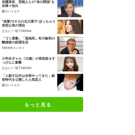
加護亜依、芸能人との“体の関係”を
赤裸々告白
愛のハイエナ
“体重72キロの北川景子”ぽっちゃり
体型公表の理由
ななにー 地下ABEMA
「ゴミ屋敷」「孤独死」布川敏和の
離婚後の絶望生活
ABEMAエンタメ
小学生ギャル（12歳）の登校姿＆す
っぴんに衝撃
ななにー 地下ABEMA
「人殺す以外は全部やってきた」総
長時代を公開した人気芸人
愛のハイエナ
もっと見る