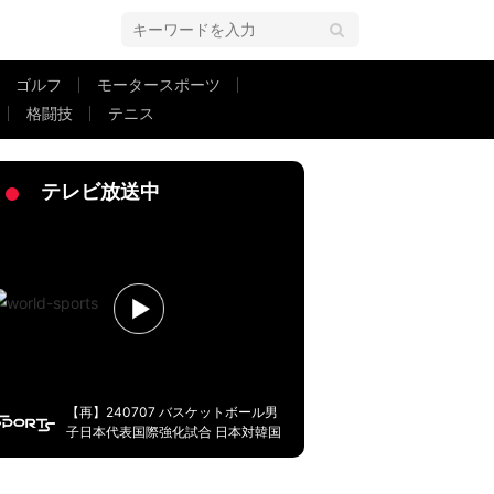
ゴルフ
モータースポーツ
格闘技
テニス
ざとボールにいかない」「誘導して取る」対人勝利がブンデスリーガ屈指の理
テレビ放送中
【再】240707 バスケットボール男
子日本代表国際強化試合 日本対韓国