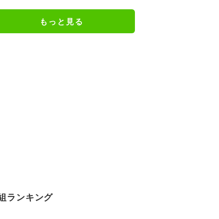
にお辞儀するの素敵」家族愛が脚
光
もっと見る
組ランキング