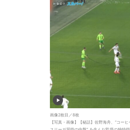
画像2枚目／8枚
【写真・画像】【秘話】佐野海舟、“コーヒ
スリーガ屈指の中盤" を生んだ監督の独特指