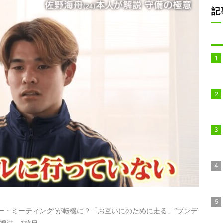
記
ー・ミーティング”が転機に？「お互いにのために走る」“ブンデ
導法 1枚目