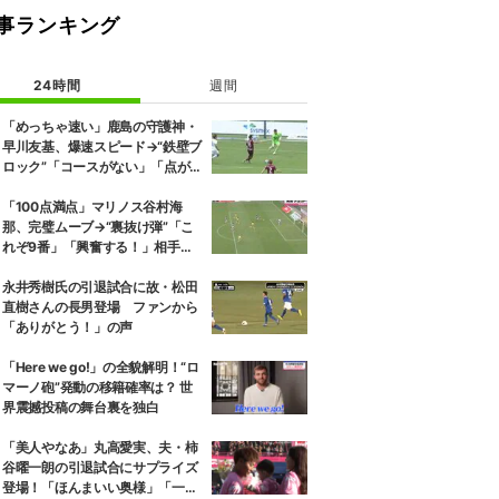
事ランキング
24時間
週間
「めっちゃ速い」鹿島の守護神・
早川友基、爆速スピード→“鉄壁ブ
ロック”「コースがない」「点が
入る気がしない」驚異の判断力と
飛び出しでビッグセーブ
「100点満点」マリノス谷村海
那、完璧ムーブ→“裏抜け弾”「こ
れぞ9番」「興奮する！」相手守
備のギャップを狙う”斜めの抜け
出し”
永井秀樹氏の引退試合に故・松田
直樹さんの長男登場 ファンから
「ありがとう！」の声
「Here we go!」の全貌解明！“ロ
マーノ砲”発動の移籍確率は？ 世
界震撼投稿の舞台裏を独白
「美人やなあ」丸高愛実、夫・柿
谷曜一朗の引退試合にサプライズ
登場！「ほんまいい奥様」「一緒