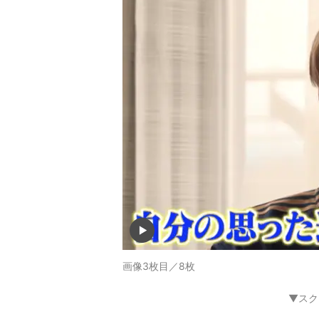
画像3枚目／8枚
▼スク