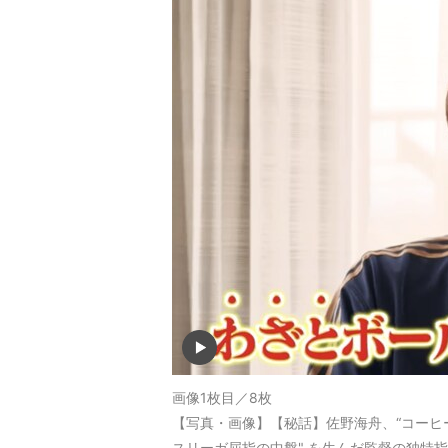
画像1枚目／8枚
【写真・画像】【秘話】佐野海舟、“コーヒ
スリーガ屈指の中盤" を生んだ監督の独特指