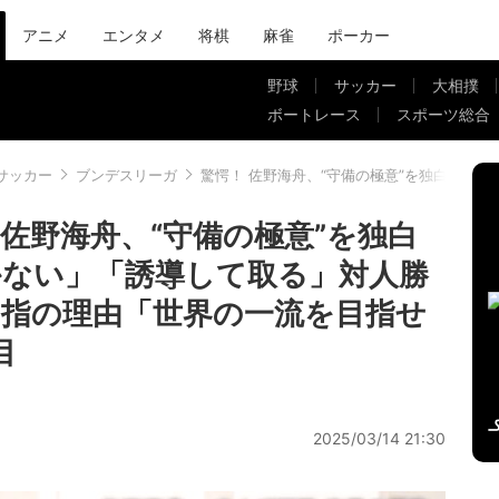
アニメ
エンタメ
将棋
麻雀
ポーカー
野球
サッカー
大相撲
ボートレース
スポーツ総合
サッカー
ブンデスリーガ
驚愕！ 佐野海舟、“守備の極意”を独白「わ
佐野海舟、“守備の極意”を独白
ない」「誘導して取る」対人勝
指の理由「世界の一流を目指せ
目
2025/03/14 21:30