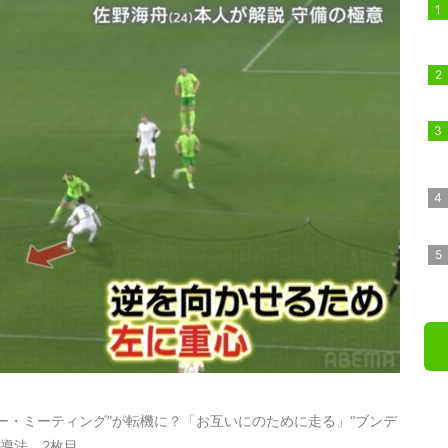
ー・ミーティング”が転機に？「お互いにのために走る」“ブンデ
導法 2枚目