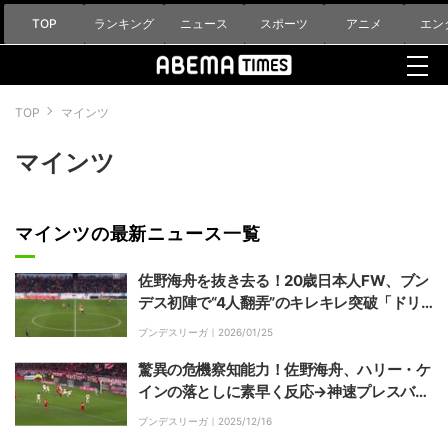
TOP
ランキング
ニュース
スポーツ
アニメ
エン
TOP
マインツ
マインツ
マインツの最新ニュース一覧
佐野海舟を抜き去る！20歳日本人FW、ブン
デス初陣で“4人翻弄”のキレキレ突破「ドリ
ブルも上手なのか」「可能性を感じる」塩貝
ブンデスリーガ｜
2026/01/25
健人にファン驚き
驚異の危機察知能力！佐野海舟、ハリー・ケ
インの落としに素早く反応→神速プレスバッ
ク＆全力ブロックで決定的ピンチを凌いだ瞬
ブンデスリーガ｜
2025/12/16
間「ナイスディフェンス」