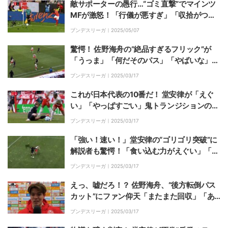
敵サポーターの愚行…“ゴミ直撃”でマインツ
MFが激怒！「行儀が悪すぎ」「収拾がつか
ない」「これはダメでしょ…」試合中断騒動
ブンデスリーガ｜
2025/05/07
にファンも唖然
驚愕！ 佐野海舟の“絶品すぎるフリック”が
「うっま」「何だそのパス」「やばいな」
「そんなこともできるのか」おしゃれタッチ
ブンデスリーガ｜
2025/03/17
にファン大興奮
これが日本代表の10番だ！ 堂安律が「えぐ
い」「やっぱすごい」鬼トランジションのボ
ール奪取→“超絶ダブルタッチ”で敵陣を切り
ブンデスリーガ｜
2025/03/17
裂いた瞬間
「強い！速い！」堂安律の“ゴリゴリ突破”に
解説者も驚愕！「食い込む力がえぐい」「び
っくりしたわ」敵を引きずるデュエル王ぶり
ブンデスリーガ｜
2025/03/17
を存分に発揮した瞬間
えっ、嘘だろ！？ 佐野海舟、“後方転倒パス
カット”にファン仰天「またまた回収」「あ
の体勢で…」「読みがすごい」さすがの守備
ブンデスリーガ｜
2025/03/17
力を見せつけた瞬間