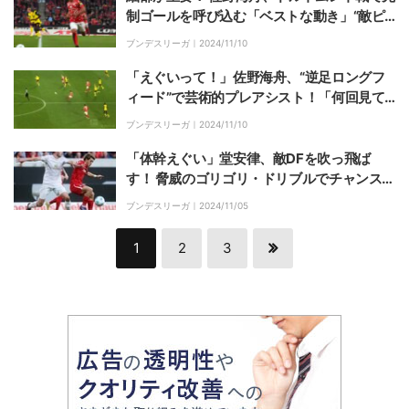
制ゴールを呼び込む「ベストな動き」“敵ピ
ン留め”を元日本代表DFが絶賛
ブンデスリーガ｜
2024/11/10
「えぐいって！」佐野海舟、“逆足ロングフ
ィード”で芸術的プレアシスト！「何回見て
もいいパス」「そんなのできるんかいｗ」フ
ブンデスリーガ｜
2024/11/10
ァン騒然の瞬間
「体幹えぐい」堂安律、敵DFを吹っ飛ば
す！ 脅威のゴリゴリ・ドリブルでチャンスメ
ークした瞬間「身体が強い！」
ブンデスリーガ｜
2024/11/05
1
2
3