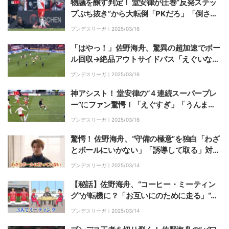
物議を醸す判定！ 堂安律が圧巻“反発ステッ
プぶち抜き”から大転倒「PKだろ」「倒され
てるやん」「もっと粘った方が…」ノーファ
ブンデスリーガ｜
2025/03/16
ウルでファンの意見割れる
「はやっ！」佐野海舟、驚異の超加速でボー
ル回収→絶品アウトサイドパス「えぐいな」
「1人で攻撃も守備もするやん」「やっぱり
ブンデスリーガ｜
2025/03/16
日本代表で見たい」ファン仰天の一部始終
神アシスト！ 堂安律の“４連続スーパープレ
ー”にファン驚愕！「えぐすぎ」「うんま
っ」裏抜け→ビタ止めトラップ→ドリブル→
ブンデスリーガ｜
2025/03/16
クロスでマインツ守備陣破壊
驚愕！ 佐野海舟、“守備の極意”を独白「わざ
とボールにいかない」「誘導して取る」対人
勝利がブンデスリーガ屈指の理由「世界の一
ブンデスリーガ｜
2025/03/14
流を目指せる」監督も太鼓判
【秘話】佐野海舟、“コーヒー・ミーティン
グ”が転機に？「お互いにのために走る」“ブ
ンデスリーガ屈指の中盤" を生んだ監督の独
ブンデスリーガ｜
2025/03/14
特指導法