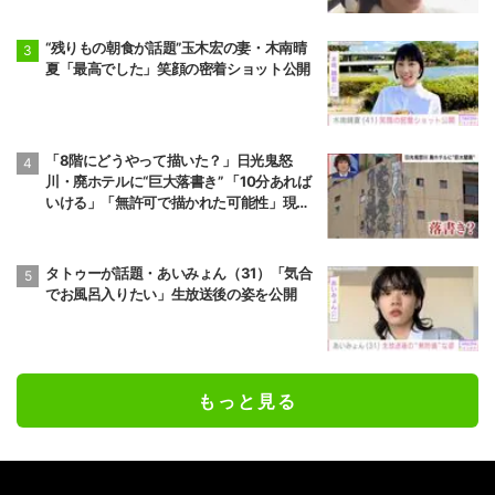
“残りもの朝食が話題”玉木宏の妻・木南晴
夏「最高でした」笑顔の密着ショット公開
「8階にどうやって描いた？」日光鬼怒
川・廃ホテルに“巨大落書き” 「10分あれば
いける」「無許可で描かれた可能性」現役
アーティストらが見解
タトゥーが話題・あいみょん（31）「気合
でお風呂入りたい」生放送後の姿を公開
もっと見る