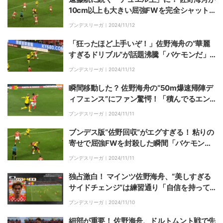
10cm以上も大きい屈強FWを完全シャット
アウト→ブンデスリーガで対人勝利数が上位
ブンデスリーガ｜
2024/11/12
ランクイン
「狂ったほど上手いぞ！」佐野海舟の“華麗
すぎるドリブル”が話題沸騰「バケモンだ」
「ボールタッチが細かい」ドルトムントを手
ブンデスリーガ｜
2024/11/12
玉に取った瞬間
瞬間移動した？ 佐野海舟の“50m爆速帰陣デ
ィフェンス”にファン驚愕！「積んでるエン
ジンが違うわ」「無双だ」ドルトムント10番
ブンデスリーガ｜
2024/11/11
からボール奪取した瞬間
ブンデス版“佐野回収”がエグすぎる！ 粘りの
寄せで屈強FWを封殺した瞬間「バケモン
だ」「すげえな」移籍１年目でデュエル王も
ブンデスリーガ｜
2024/11/11
夢じゃない？
独占激白！ マインツ佐野海舟、“美しすぎる
サイドチェンジ”は練習通り「自信を持って
蹴った」ドルトムント戦のゴール演出に手応
ブンデスリーガ｜
2024/11/10
え
細部が重要！ 佐野海舟、ドルトムント戦で先