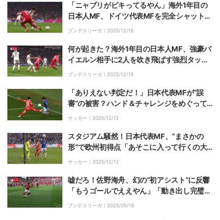
「ニャブリがピキってるやん」海外1年目の
日本人MF、ドイツ代表MFを完全シャットア
ウト「まったくやらせてない」ボール奪取＆
ブンデスリーガ｜
2025/12/16
ファウル誘発の絶品ディフェンス
何が起きた？海外1年目の日本人MF、強豪バ
イエルン相手に2人を吹き飛ばす強烈タック
ル炸裂でファン驚愕「2人もぶっ飛ばした」
ブンデスリーガ｜
2025/12/15
「気合入ってるね」
「ありえない判定だ！」日本代表MFが“誤
審”の被害？ハンド＆チャレンジをめぐって
指揮官が激怒した瞬間
サッカー｜
2025/12/12
スタジアム騒然！日本代表MF、“まさかの
形”で欧州初得点「あそこに入って行くの大
事」「持ち味が詰まってる」出場２分で大仕
サッカー｜
2025/12/12
事
嘘だろ！佐野海舟、幻の“初アシスト”に反響
「もうゴールでええやん」「動き出し完璧」
超加速ランからのスーパーアシストがVARで
ブンデスリーガ｜
2025/05/18
取り消しに