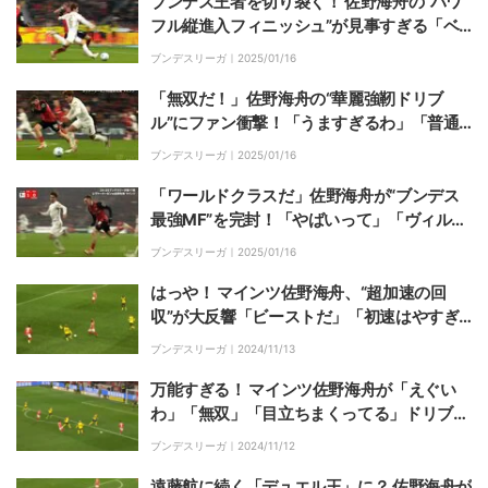
ブンデス王者を切り裂く！ 佐野海舟の“パワ
フル縦進入フィニッシュ”が見事すぎる「ベ
ストイレブン級」「一番怖い」守備の鬼が攻
ブンデスリーガ｜
2025/01/16
撃でも異彩
「無双だ！」佐野海舟の“華麗強靭ドリブ
ル”にファン衝撃！「うますぎるわ」「普通
に怖い」王者レヴァークーゼンを翻弄した瞬
ブンデスリーガ｜
2025/01/16
間
「ワールドクラスだ」佐野海舟が“ブンデス
最強MF”を完封！「やばいって」「ヴィルツ
を抑えた」デュエル王対決を制した瞬間
ブンデスリーガ｜
2025/01/16
はっや！ マインツ佐野海舟、“超加速の回
収”が大反響「ビーストだ」「初速はやすぎ
る」ドルトムント10番を完封した瞬間
ブンデスリーガ｜
2024/11/13
万能すぎる！ マインツ佐野海舟が「えぐい
わ」「無双」「目立ちまくってる」ドリブル
＆パスでドルトムント守備陣を翻弄→決定機
ブンデスリーガ｜
2024/11/12
演出の瞬間
遠藤航に続く「デュエル王」に？ 佐野海舟が