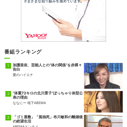
番組ランキング
加護亜依、芸能人との“体の関係”を赤裸々
告白
愛のハイエナ
“体重72キロの北川景子”ぽっちゃり体型公
表の理由
ななにー 地下ABEMA
「ゴミ屋敷」「孤独死」布川敏和の離婚後
の絶望生活
ABEMAエンタメ