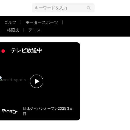
ゴルフ
モータースポーツ
格闘技
テニス
ざとボールにいかない」「誘導して取る」対人勝利がブンデスリーガ屈指の理
テレビ放送中
競泳ジャパンオープン2025 3日
目