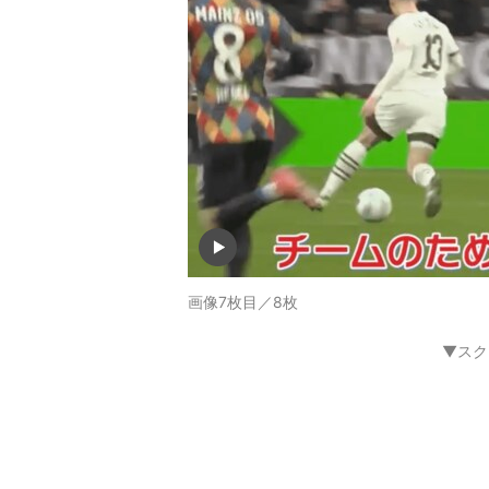
画像7枚目／8枚
▼スク