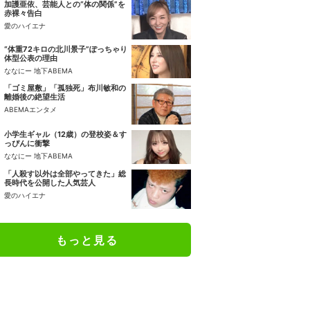
加護亜依、芸能人との“体の関係”を
赤裸々告白
愛のハイエナ
“体重72キロの北川景子”ぽっちゃり
体型公表の理由
ななにー 地下ABEMA
「ゴミ屋敷」「孤独死」布川敏和の
離婚後の絶望生活
ABEMAエンタメ
小学生ギャル（12歳）の登校姿＆す
っぴんに衝撃
ななにー 地下ABEMA
「人殺す以外は全部やってきた」総
長時代を公開した人気芸人
愛のハイエナ
もっと見る