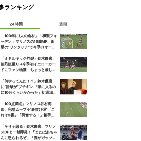
事ランキング
24時間
週間
「100年に1人の逸材」「和製フォ
ーデン」マリノスの16歳MF、衝
撃の“ワンタッチ”で今季J1オープ
ニング弾！記録ずくめのデビュー
戦初ゴールに「歴史を作りよっ
「ミドルキック炸裂」鈴木優磨、
た」
強烈腹蹴り→今季初イエローカー
ドにファン物議「ちょっと厳しい
な」「開幕戦からお祖母様に怒ら
れる」
「何やってんだ！？」鈴木優磨
に“祖母が”ブチギレ 「家に入るの
に10分くらいかかった」初退場の
裏話にスタジオ爆笑
「100点満点」マリノス谷村海
那、完璧ムーブ→“裏抜け弾”「こ
れぞ9番」「興奮する！」相手守
備のギャップを狙う”斜めの抜け
出し”
「そりゃ怒る」鈴木優磨、マリノ
スDFと一触即発！「またばあちゃ
んに怒られるぞ」「腕がガッツリ