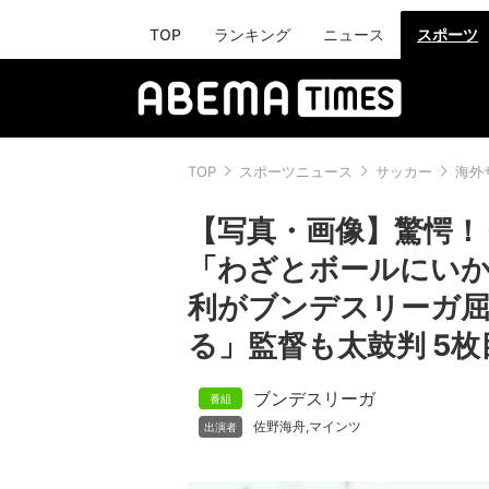
TOP
ランキング
ニュース
スポーツ
TOP
スポーツニュース
サッカー
海外
【写真・画像】驚愕！ 
「わざとボールにいか
利がブンデスリーガ屈
る」監督も太鼓判 5枚
ブンデスリーガ
佐野海舟
マインツ
,