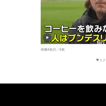
画像8枚目／8枚
▼スク