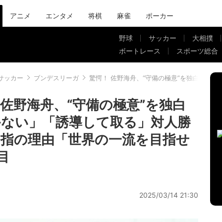
アニメ
エンタメ
将棋
麻雀
ポーカー
野球
サッカー
大相撲
ボートレース
スポーツ総合
サッカー
ブンデスリーガ
驚愕！ 佐野海舟、“守備の極意”を独白「わ
佐野海舟、“守備の極意”を独白
ない」「誘導して取る」対人勝
指の理由「世界の一流を目指せ
目
2025/03/14 21:30