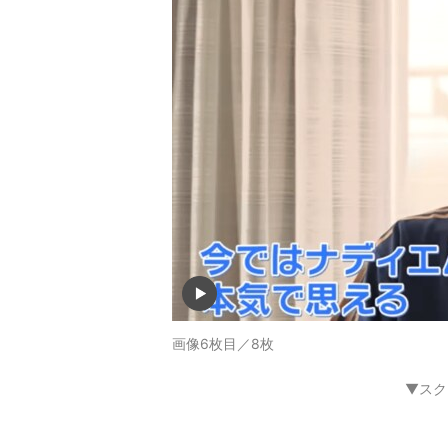
画像6枚目／8枚
▼スク