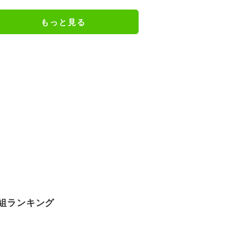
入ってる」ファン騒然
もっと見る
組ランキング