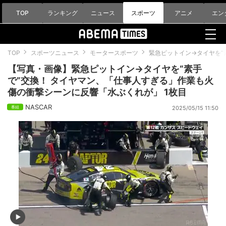
TOP
ランキング
ニュース
スポーツ
アニメ
エン
TOP
スポーツニュース
モータースポーツ
緊急ピットイン→タイヤを“
【写真・画像】緊急ピットイン→タイヤを“素手
で”交換！ タイヤマン、「仕事人すぎる」作業も火
傷の衝撃シーンに反響「水ぶくれが」 1枚目
NASCAR
2025/05/15 11:50