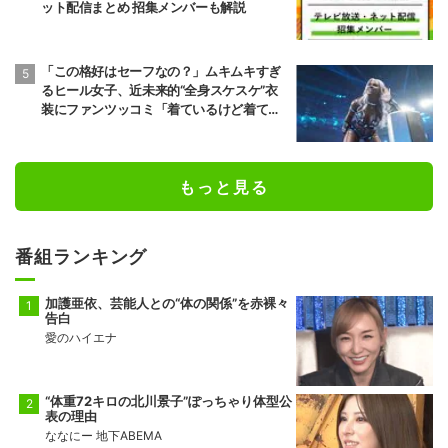
ット配信まとめ 招集メンバーも解説
「この格好はセーフなの？」ムキムキすぎ
るヒール女子、近未来的“全身スケスケ”衣
装にファンツッコミ「着ているけど着てい
ない感…」
もっと見る
番組ランキング
加護亜依、芸能人との“体の関係”を赤裸々
告白
愛のハイエナ
“体重72キロの北川景子”ぽっちゃり体型公
表の理由
ななにー 地下ABEMA