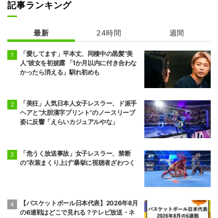
記事ランキング
最新
24時間
週間
「愛してます」平本丈、同棲中の黒髪“美
人”彼女を初披露 「1か月以内に付き合わな
かったら消える」馴れ初めも
「美狂」人気日本人女子レスラー、ド派手
ヘアと“大胆漢字プリント”のノースリーブ
姿に反響「えらいカジュアルやな」
「危うく放送事故」女子レスラー、禁断
の“衣装まくり上げ”暴挙に視聴者ざわつく
【バスケットボール日本代表】2026年8月
の6連戦はどこで見れる？テレビ放送・ネ