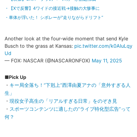
【Xで反響】4ワイドの接近戦→接触の大惨事に
車体が浮いた！ シボレーが“走りながらドリフト”
Another look at the four-wide moment that send Kyle
Busch to the grass at Kansas:
pic.twitter.com/k0AIuLqy
Ud
— FOX: NASCAR (@NASCARONFOX)
May 11, 2025
■Pick Up
・
キー局全落ち！“下剋上”西澤由夏アナの「意外すぎる人
生」
・
現役女子高生の「リアルすぎる日常」をのぞき見
・
スポーツコンテンツに適したの“ライブ特化型広告”って
何？