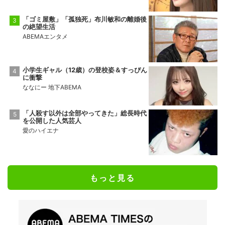
「ゴミ屋敷」「孤独死」布川敏和の離婚後
の絶望生活
ABEMAエンタメ
小学生ギャル（12歳）の登校姿＆すっぴん
に衝撃
ななにー 地下ABEMA
「人殺す以外は全部やってきた」総長時代
を公開した人気芸人
愛のハイエナ
もっと見る