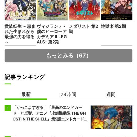
貴族転生 ～恵ま
ヴィジランテ -
メダリスト 第2
地獄楽 第2期
れた生まれから
僕のヒーローア
期
最強の力を得る
カデミア ILLEG
～
ALS- 第2期
もっとみる（67）
記事ランキング
最新
24時間
週間
ダーウィン事変
人外教室の人間
嫌い教師
「かっこよすぎる」「最高のエンドカー
ド」と反響、アニメ『攻殻機動隊 THE GH
OST IN THE SHELL』第5話エンドカード公
開