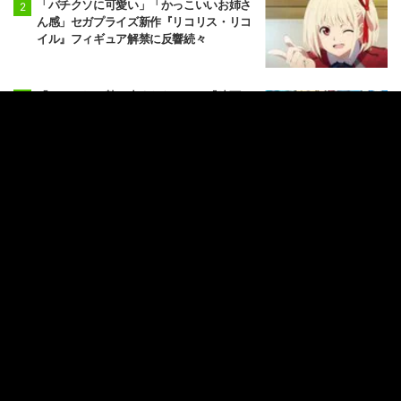
「バチクソに可愛い」「かっこいいお姉さ
ん感」セガプライズ新作『リコリス・リコ
イル』フィギュア解禁に反響続々
「ちいかわの勢い止まらないね」『映画ち
いかわ 人魚の島のひみつ』動員350万人・
興行収入50億円突破が大きな話題に
「お尻も胸もぷりぷり」肉体美に絶賛の
嵐、『ちいかわ』モモンガ役声優・井口裕
香が黒いタイトウェアのトレーニング風景
公開
シュノーケルと浮き輪で完全装備！“猛暑の
フリーレン”に「夏を満喫してるようにしか
見えない」『葬送のフリーレン』
もっと見る