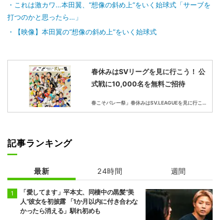
これは激カワ…本田翼、“想像の斜め上”をいく始球式「サーブを
打つのかと思ったら…」
【映像】本田翼の“想像の斜め上”をいく始球式
春休みはSVリーグを見に行こう！ 公
式戦に10,000名を無料ご招待
春こそバレー祭」春休みはSV.LEAGUEを見に行こう！
記事ランキング
最新
24時間
週間
「愛してます」平本丈、同棲中の黒髪“美
人”彼女を初披露 「1か月以内に付き合わな
かったら消える」馴れ初めも