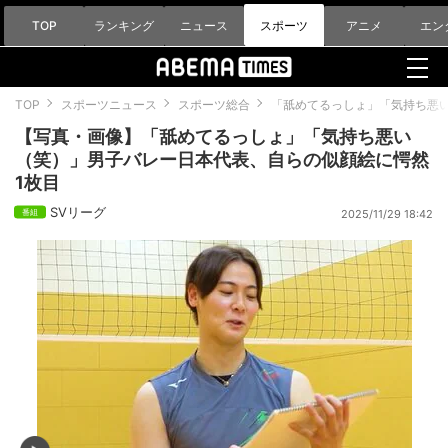
TOP
ランキング
ニュース
スポーツ
アニメ
エン
TOP
スポーツニュース
スポーツ総合
「舐めてるっしょ」「気持ち悪
【写真・画像】「舐めてるっしょ」「気持ち悪い
（笑）」男子バレー日本代表、自らの似顔絵に愕然
1枚目
SVリーグ
2025/11/29 18:42