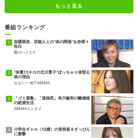
もっと見る
番組ランキング
加護亜依、芸能人との“体の関係”を赤裸々
告白
愛のハイエナ
“体重72キロの北川景子”ぽっちゃり体型公
表の理由
ななにー 地下ABEMA
「ゴミ屋敷」「孤独死」布川敏和の離婚後
の絶望生活
ABEMAエンタメ
小学生ギャル（12歳）の登校姿＆すっぴん
に衝撃