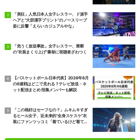
「美狂」人気日本人女子レスラー、ド派手
ヘアと“大胆漢字プリント”のノースリーブ
姿に反響「えらいカジュアルやな」
「危うく放送事故」女子レスラー、禁断
の“衣装まくり上げ”暴挙に視聴者ざわつく
【バスケットボール日本代表】2026年8月
の6連戦はどこで見れる？テレビ放送・ネ
ット配信まとめ 招集メンバーも解説
「この格好はセーフなの？」ムキムキすぎ
るヒール女子、近未来的“全身スケスケ”衣
装にファンツッコミ「着ているけど着てい
ない感…」