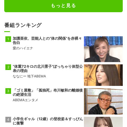
もっと見る
番組ランキング
加護亜依、芸能人との“体の関係”を赤裸々
告白
愛のハイエナ
“体重72キロの北川景子”ぽっちゃり体型公
表の理由
ななにー 地下ABEMA
「ゴミ屋敷」「孤独死」布川敏和の離婚後
の絶望生活
ABEMAエンタメ
小学生ギャル（12歳）の登校姿＆すっぴん
に衝撃