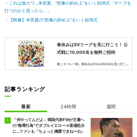
これは激カワ…本田翼、“想像の斜め上”をいく始球式「サーブを
打つのかと思ったら…」
【映像】本田翼の“想像の斜め上”をいく始球式
春休みはSVリーグを見に行こう！ 公
式戦に10,000名を無料ご招待
春こそバレー祭」春休みはSV.LEAGUEを見に行こう！
記事ランキング
最新
24時間
週間
「何やってんだよ」韓国代表FWが主審へ
の“侮辱行為”でダブルイエロー→退場処分
に…ファンも「ちょっと擁護できねーわ」