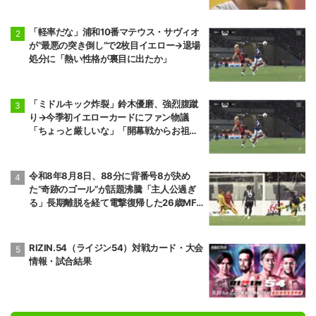
「軽率だな」浦和10番マテウス・サヴィオ
が“最悪の突き倒し”で2枚目イエロー→退場
処分に「熱い性格が裏目に出たか」
「ミドルキック炸裂」鈴木優磨、強烈腹蹴
り→今季初イエローカードにファン物議
「ちょっと厳しいな」「開幕戦からお祖母
様に怒られる」
令和8年8月8日、88分に背番号8が決め
た“奇跡のゴール”が話題沸騰「主人公過ぎ
る」長期離脱を経て電撃復帰した26歳MF
の鮮烈弾に「涙出てきた」
RIZIN.54（ライジン54）対戦カード・大会
情報・試合結果