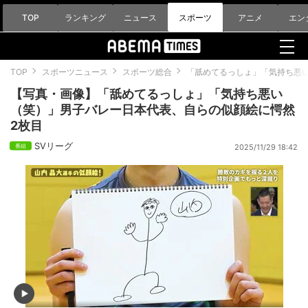
TOP
ランキング
ニュース
スポーツ
アニメ
エン
TOP
スポーツニュース
スポーツ総合
「舐めてるっしょ」「気持ち悪
【写真・画像】「舐めてるっしょ」「気持ち悪い
（笑）」男子バレー日本代表、自らの似顔絵に愕然
2枚目
SVリーグ
2025/11/29 18:42