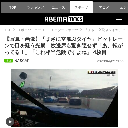
TOP
ランキング
ニュース
スポーツ
アニメ
エン
TOP
スポーツニュース
モータースポーツ
「まさに空飛ぶタイヤ」ピ
【写真・画像】「まさに空飛ぶタイヤ」ピットレー
ンで目を疑う光景 放送席も驚き隠せず「あ、転が
ってる！」「これ相当危険ですよね」 4枚目
NASCAR
2026/04/03 11:30