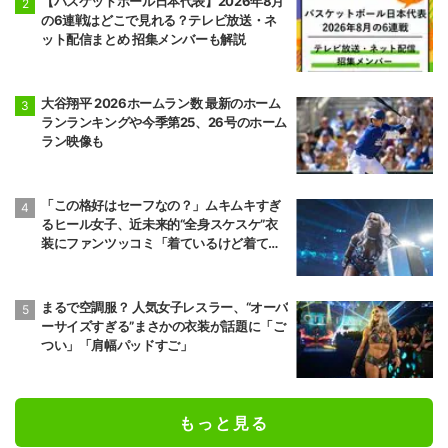
【バスケットボール日本代表】2026年8月
の6連戦はどこで見れる？テレビ放送・ネ
ット配信まとめ 招集メンバーも解説
大谷翔平 2026ホームラン数 最新のホーム
ランランキングや今季第25、26号のホーム
ラン映像も
「この格好はセーフなの？」ムキムキすぎ
るヒール女子、近未来的“全身スケスケ”衣
装にファンツッコミ「着ているけど着てい
ない感…」
まるで空調服？ 人気女子レスラー、“オーバ
ーサイズすぎる”まさかの衣装が話題に「ご
つい」「肩幅パッドすご」
もっと見る