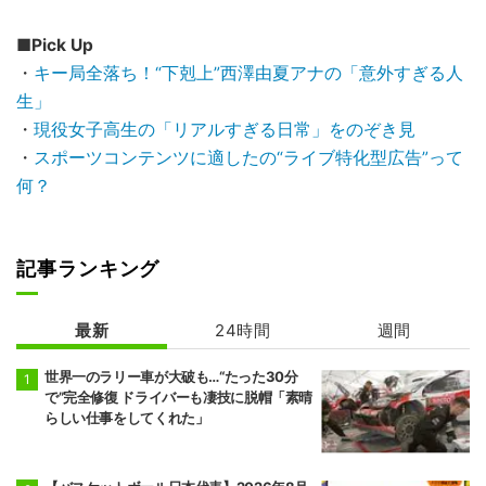
■Pick Up
・
キー局全落ち！“下剋上”西澤由夏アナの「意外すぎる人
生」
・
現役女子高生の「リアルすぎる日常」をのぞき見
・
スポーツコンテンツに適したの“ライブ特化型広告”って
何？
記事ランキング
最新
24時間
週間
世界一のラリー車が大破も…“たった30分
で”完全修復 ドライバーも凄技に脱帽「素晴
らしい仕事をしてくれた」