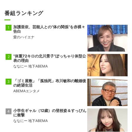
番組ランキング
加護亜依、芸能人との“体の関係”を赤裸々
告白
愛のハイエナ
“体重72キロの北川景子”ぽっちゃり体型公
表の理由
ななにー 地下ABEMA
「ゴミ屋敷」「孤独死」布川敏和の離婚後
の絶望生活
ABEMAエンタメ
小学生ギャル（12歳）の登校姿＆すっぴん
に衝撃
ななにー 地下ABEMA