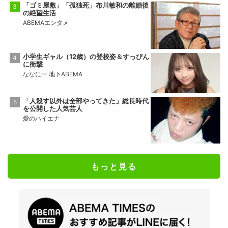
「ゴミ屋敷」「孤独死」布川敏和の離婚後
の絶望生活
ABEMAエンタメ
小学生ギャル（12歳）の登校姿＆すっぴん
に衝撃
ななにー 地下ABEMA
「人殺す以外は全部やってきた」総長時代
を公開した人気芸人
愛のハイエナ
もっと見る