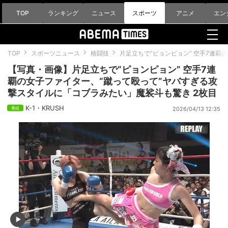
TOP
ランキング
ニュース
スポーツ
アニメ
エン
TOP
スポーツニュース
格闘技
片足立ちで“ピョンピョン” 空手7連
【写真・画像】片足立ちで“ピョンピョン” 空手7連
覇の女子ファイター、“蹴って殴って”ヤバすぎる攻
撃スタイルに「コブラみたい」魔裟斗も驚き 2枚目
K-1・KRUSH
2026/04/13 12:35