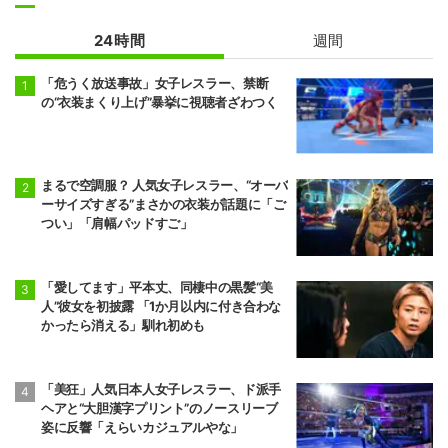
24時間
週間
「危うく放送事故」女子レスラー、禁断
の“衣装まくり上げ”暴挙に視聴者ざわつく
まるで空調服？ 人気女子レスラー、“オーバ
ーサイズすぎる”まさかの衣装が話題に「ご
つい」「肩幅パッドすご」
「愛してます」平本丈、同棲中の黒髪“美
人”彼女を初披露 「1か月以内に付き合わな
かったら消える」馴れ初めも
「美狂」人気日本人女子レスラー、ド派手
ヘアと“大胆漢字プリント”のノースリーブ
姿に反響「えらいカジュアルやな」