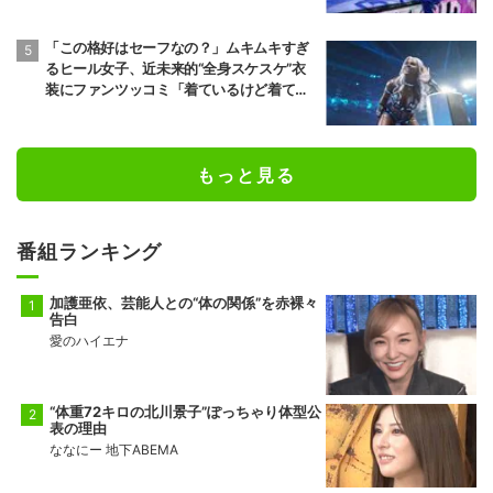
「この格好はセーフなの？」ムキムキすぎ
るヒール女子、近未来的“全身スケスケ”衣
装にファンツッコミ「着ているけど着てい
ない感…」
もっと見る
番組ランキング
加護亜依、芸能人との“体の関係”を赤裸々
告白
愛のハイエナ
“体重72キロの北川景子”ぽっちゃり体型公
表の理由
ななにー 地下ABEMA