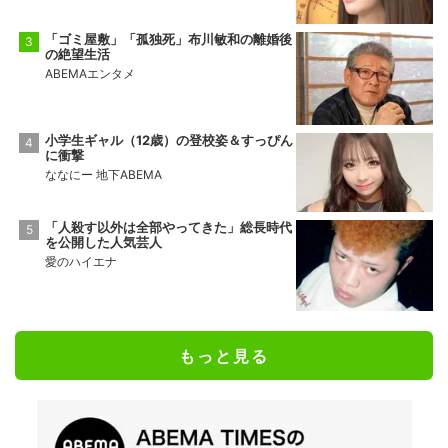
「ゴミ屋敷」「孤独死」布川敏和の離婚後
の絶望生活
ABEMAエンタメ
小学生ギャル（12歳）の登校姿＆すっぴん
に衝撃
ななにー 地下ABEMA
「人殺す以外は全部やってきた」総長時代
を公開した人気芸人
愛のハイエナ
もっと見る