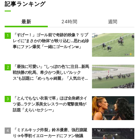
記事ランキング
最新
24時間
週間
「すげー！」ゴール前で奇跡的映像？ リプ
レイに“まさかの物体”が映り込む…思わぬ珍
事にファン爆笑「一緒にゴールインw」
「最強に可愛い」“しっぽの色”に注目…新馬
戦快勝の牝馬、希少かつ美しい“ルック
ス”も話題に「めっちゃ綺麗」「人気出そ
う」
「とんでもない衣装で草」ほぼ全身網タイ
ツ姿…ラテン系美女レスラーの電撃復帰が
話題「えらいセクシー」
「ミドルキック炸裂」鈴木優磨、強烈腹蹴
り→今季初イエローカードにファン物議