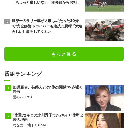
「ちょっと厳しいな」「開幕戦からお祖母
様に怒られる」
世界一のラリー車が大破も…“たった30分
で”完全修復 ドライバーも凄技に脱帽「素晴
らしい仕事をしてくれた」
もっと見る
番組ランキング
加護亜依、芸能人との“体の関係”を赤裸々
告白
愛のハイエナ
“体重72キロの北川景子”ぽっちゃり体型公
表の理由
ななにー 地下ABEMA