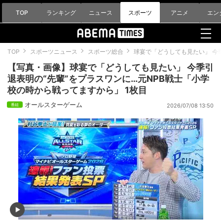
TOP
ランキング
ニュース
スポーツ
アニメ
エン
TOP
スポーツニュース
スポーツ総合
球宴で「どうしても見たい」 今
【写真・画像】球宴で「どうしても見たい」 今季引
退表明の“先輩”をプラスワンに…元NPB戦士「小学
校の時から戦ってますから」 1枚目
オールスターゲーム
2026/07/08 13:50