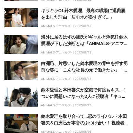
キラキラOL鈴木愛理、最高の職場に退職届
を出した理由「居心地が良すぎて…」
ANIMALS‐アニマルズ‐｜
2022/08/13
海外に居るはずの彼氏がギャルと浮気!? 鈴木
愛理が下した決断とは『ANIMALS‐アニマル
ズ‐』
ANIMALS‐アニマルズ‐｜
2022/08/12
白洲迅、片思いした鈴木愛理の背中を押す男
前な姿に「こんな社長の元で働きたい」「胸
に染みる」と反響『ANIMALS‐アニマル
ANIMALS‐アニマルズ‐｜
2022/08/12
ズ‐』
鈴木愛理と本田響矢が空港で何度もキス…！
ついに両想いになった2人に視聴者「キュン
キュンしすぎて叫んだ」「少女漫画かと思っ
ANIMALS‐アニマルズ‐｜
2022/08/12
た」『ANIMALS-アニマルズ-』
鈴木愛理を取り合って…恋のライバル・本田
響矢＆白洲迅が本音のぶつけ合い！ 視聴者
「どっちも人としてカッコいい」 ドラマ『A
ANIMALS‐アニマルズ‐｜
2022/08/05