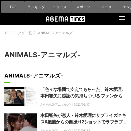
TOP
ランキング
ニュース
スポーツ
アニメ
エン
TOP
タグ一覧
ANIMALS‐アニマルズ‐
ANIMALS‐アニマルズ‐
ANIMALS‐アニマルズ‐
「色々な場面で支えてもらった」鈴木愛理、
本田響矢に感謝の気持ちつづる ファンから
「本当のカップルみたい」「ずっと2人ロ
ANIMALS‐アニマルズ‐｜
2022/09/17
ス」と反響
本田響矢が恋人・鈴木愛理にサプライズ!? キ
ス&抱擁からの自撮り2ショットでラブラブ
全開『ANIMALS‐アニマルズ‐』
ANIMALS‐アニマルズ‐｜
2022/08/22