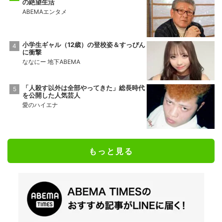
の絶望生活
ABEMAエンタメ
小学生ギャル（12歳）の登校姿＆すっぴん
に衝撃
ななにー 地下ABEMA
「人殺す以外は全部やってきた」総長時代
を公開した人気芸人
愛のハイエナ
もっと見る