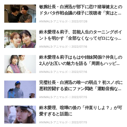
敏腕社長・白洲迅が部下に恋!? 猪塚健太との
ドタバタ作戦会議の様子に視聴者「実はとっ
てもピュアだったお二人」「可愛い！」
ANIMALS‐アニマルズ‐｜
2022/07/26
鈴木愛理＆莉子、芸能人生のターニングポイ
ントを明かす「全部なくなってゼロになっ
て…」「仕事に対する自覚を持った」
ANIMALS‐アニマルズ‐｜
2022/07/16
鈴木愛理＆莉子はもはや姉妹関係!? 仲良しの
2人がお互いの魅力を語る「周囲もハッピー
にしてくれる」「年齢が離れている感じがし
ANIMALS‐アニマルズ‐｜
2022/07/16
ない」
完璧社長・白洲迅の唯一の弱点？ 初スノボに
悪戦苦闘する姿にファン悶絶「運動音痴なの
かわいすぎ」
ANIMALS‐アニマルズ‐｜
2022/07/15
鈴木愛理、喧嘩の後の「仲直りしよ？」が可
愛すぎると話題に
ANIMALS‐アニマルズ‐｜
2022/07/15