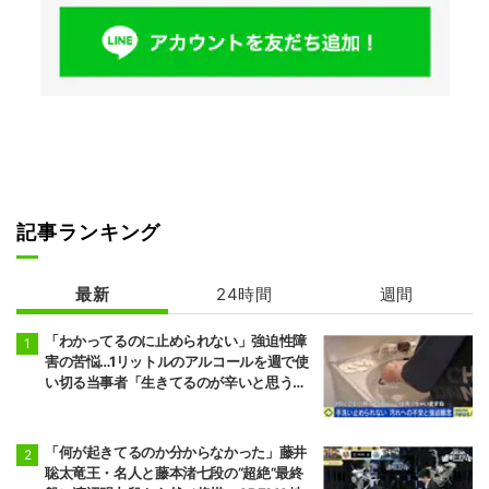
記事ランキング
最新
24時間
週間
「わかってるのに止められない」強迫性障
害の苦悩…1リットルのアルコールを週で使
い切る当事者「生きてるのが辛いと思うこ
ともある」
「何が起きてるのか分からなかった」藤井
聡太竜王・名人と藤本渚七段の“超絶”最終