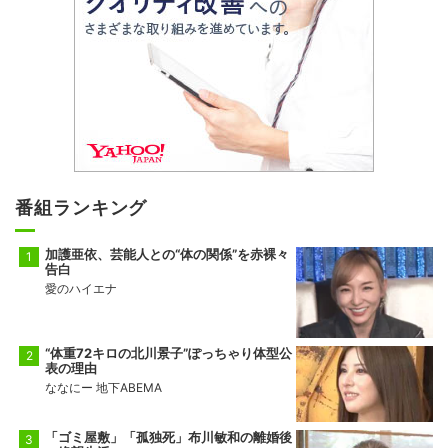
番組ランキング
加護亜依、芸能人との“体の関係”を赤裸々
告白
愛のハイエナ
“体重72キロの北川景子”ぽっちゃり体型公
表の理由
ななにー 地下ABEMA
「ゴミ屋敷」「孤独死」布川敏和の離婚後