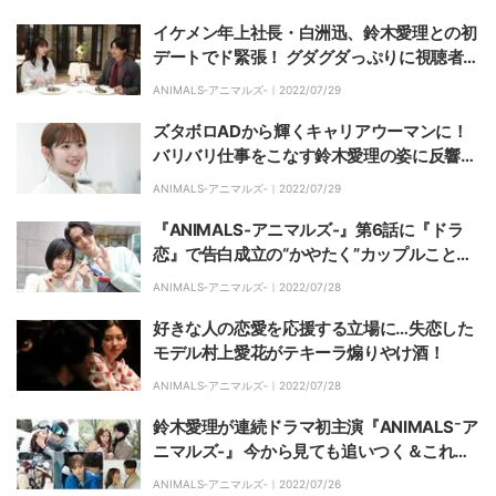
イケメン年上社長・白洲迅、鈴木愛理との初
デートでド緊張！ グダグダっぷりに視聴者
「この不器用さ好き」「かわいすぎる」
ANIMALS‐アニマルズ‐｜
2022/07/29
ズタボロADから輝くキャリアウーマンに！
バリバリ仕事をこなす鈴木愛理の姿に反響
「恋愛と仕事のバランスが最高に良い」
ANIMALS‐アニマルズ‐｜
2022/07/29
『ANIMALS‐アニマルズ‐』第6話に『ドラ
恋』で告白成立の“かやたく”カップルこと俳
優の中村加弥乃と永岡拓真がスペシャル出
ANIMALS‐アニマルズ‐｜
2022/07/28
演！
好きな人の恋愛を応援する立場に…失恋した
モデル村上愛花がテキーラ煽りやけ酒！
ANIMALS‐アニマルズ‐｜
2022/07/28
鈴木愛理が連続ドラマ初主演『ANIMALS⁻ア
ニマルズ‐』 今から見ても追いつく＆これま
での振り返りまとめ
ANIMALS‐アニマルズ‐｜
2022/07/26