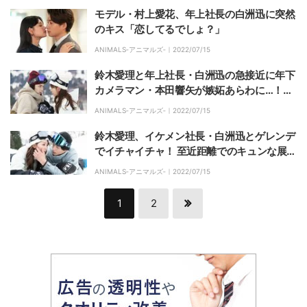
モデル・村上愛花、年上社長の白洲迅に突然
のキス「恋してるでしょ？」
ANIMALS‐アニマルズ‐｜
2022/07/15
鈴木愛理と年上社長・白洲迅の急接近に年下
カメラマン・本田響矢が嫉妬あらわに…！
「イライラしてるかも」
ANIMALS‐アニマルズ‐｜
2022/07/15
鈴木愛理、イケメン社長・白洲迅とゲレンデ
でイチャイチャ！ 至近距離でのキュンな展開
に視聴者「ドキドキした」「お顔きれいすぎ
ANIMALS‐アニマルズ‐｜
2022/07/15
可愛い」と悶絶
1
2