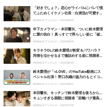
NIMALS』#7
「好きでしょ？」恋心がライバルにバレて慌
てふためくイケメン社長・白洲迅が可愛すぎ
ると反響
ANIMALS‐アニマルズ‐｜
2022/08/05
年下カメラマン・本田響矢、ついに鈴木愛理
に愛の告白！ 真っすぐで男らしい姿に「破壊
力すごい」「よく言った偉いぞ」と反響
ANIMALS‐アニマルズ‐｜
2022/08/05
キラキラOLの鈴木愛理が豹変＆パワハラ？
同僚を泣かせるまで激詰めする姿に視聴者
「やめてお願い」「抱え込みすぎてるよ」
ANIMALS‐アニマルズ‐｜
2022/08/05
鈴木愛理が「=LOVE」のYouTube動画にス
ペシャル出演！ 野口衣織の協力のもとイコラ
ブメンバーにドッキリ
ANIMALS‐アニマルズ‐｜
2022/08/01
本田響矢、キッチンで鈴木愛理を後ろから…
キュンすぎる展開に視聴者「距離バグ最高」
「破壊力やばい」
ANIMALS‐アニマルズ‐｜
2022/07/29