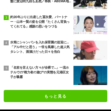
盤に渡辺明九段もあ然／将棋・ABEMA地
域トーナメント2026
約20年ぶりに出産した冨永愛、パートナ
ー・山本一賢の姿を公開「たくさん背負っ
てくれてる」感謝の思いをつづる
水筒にシャンパンを入れ保育園の送迎に…
「アル中だと思う」一世を風靡した超人気
タレント、酒漬けだった日々を告白
「名前を言えない方々が全裸で…」一流ホ
テルでの"権力者の遊び"の実態を元港区女
子が暴露
もっと見る