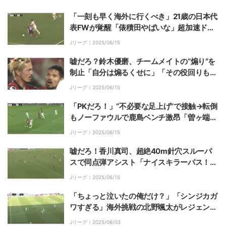
非難殺到
「一刻も早く海外に行くべき」21歳の日本代
表FWが覚醒「俵積田やばいな」超加速ドリ
ブルで単騎突破→相手ゴール強襲の瞬間
Jリーグ｜
2025/06/15
嘘だろ？鈴木優磨、チームメイトの“煽り”を
制止「自分は煽るくせに」「その役回りもで
きるの？」紳士的振る舞いがSNSで話題「マ
Jリーグ｜
2025/06/15
ジで憎めない」
「PKだろ！」“不必要な足上げ”で接触→転倒
もノーファウルで鹿島ベンチ激昂「曽ヶ端が
あんな怒ってるの初めて見た」猛抗議のGK
Jリーグ｜
2025/06/15
コーチにイエローカード
嘘だろ！香川真司、超絶40m針穴スルーパ
スで同点弾アシスト「ナイスキラーパス！」
「極上過ぎてヨダレ出る」相手5人を抜く天
Jリーグ｜
2025/06/15
才的縦パス炸裂の瞬間
「ちょっと泣いたの俺だけ？」「シンジカガ
ワすぎる」海外挑戦の北野颯太がレジェンド
彷彿の超絶アシスト「置き土産やな」一撃必
Jリーグ｜
2025/06/03