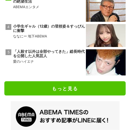
の絶望生活
ABEMAエンタメ
小学生ギャル（12歳）の登校姿＆すっぴん
に衝撃
ななにー 地下ABEMA
「人殺す以外は全部やってきた」総長時代
を公開した人気芸人
愛のハイエナ
もっと見る