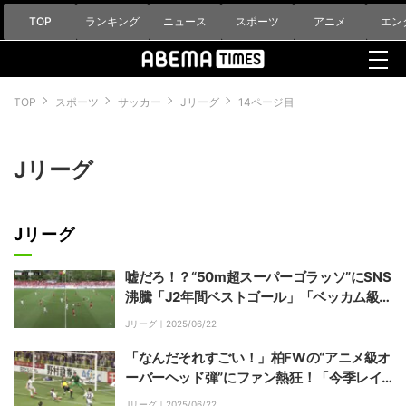
TOP
ランキング
ニュース
スポーツ
アニメ
エン
TOP
スポーツ
サッカー
Jリーグ
14ページ目
Jリーグ
Jリーグ
嘘だろ！？“50m超スーパーゴラッソ”にSNS
沸騰「J2年間ベストゴール」「ベッカム級」
「ノーバウンドは凄い」いわきMF大西悠介
Jリーグ｜
2025/06/22
がハーフウェーラインから豪快弾
「なんだそれすごい！」柏FWの“アニメ級オ
ーバーヘッド弾”にファン熱狂！「今季レイ
ソルのベストゴール」伊東純也＆関根大輝も
Jリーグ｜
2025/06/22