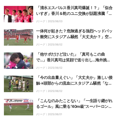
殺のスルーパス炸裂の瞬間
「清水エスパルス香川真司爆誕！？」「似合
いすぎ」香川＆乾のユニ交換が話題沸騰「ゴ
ージャスが過ぎる」柿谷、毎熊ら豪華“戦
Jリーグ｜
2025/06/03
友”集合写真でファン歓喜
一体何が起きた？危険過ぎる強烈ヘッドバッ
ト衝突にスタジアム騒然「大丈夫か？」空中
戦での頭部相打ちでダブルノックアウトの事
Jリーグ｜
2025/06/02
態に
「他サポだけど泣いた」「真司もこの曲
で…」香川真司は笑顔で送り出し...海外挑戦
のC大阪・北野颯太、チームメイト大号泣の
Jリーグ｜
2025/06/02
退団セレモニーにファン涙腺崩壊
「今の出血量えぐい」「大丈夫か」激しい接
触→頭部からの流血にスタジアム騒然「なん
でヘッドギア脱いだんだ」再負傷のDFに心
Jリーグ｜
2025/06/02
配の声
「こんなのみたことない」「一生語り継がれ
るゴール」風に乗る“40m級”スーパーロング
FK弾がSNSで話題沸騰「ゴラッソ過ぎる」
Jリーグ｜
2025/06/01