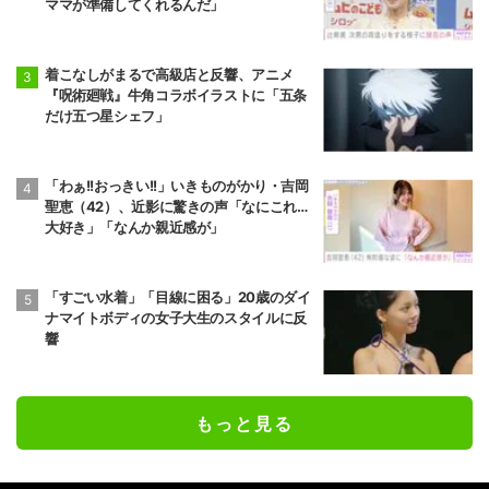
ママが準備してくれるんだ」
着こなしがまるで高級店と反響、アニメ
『呪術廻戦』牛角コラボイラストに「五条
だけ五つ星シェフ」
「わぁ!!おっきい!!」いきものがかり・吉岡
聖恵（42）、近影に驚きの声「なにこれ…
大好き」「なんか親近感が」
「すごい水着」「目線に困る」20歳のダイ
ナマイトボディの女子大生のスタイルに反
響
もっと見る