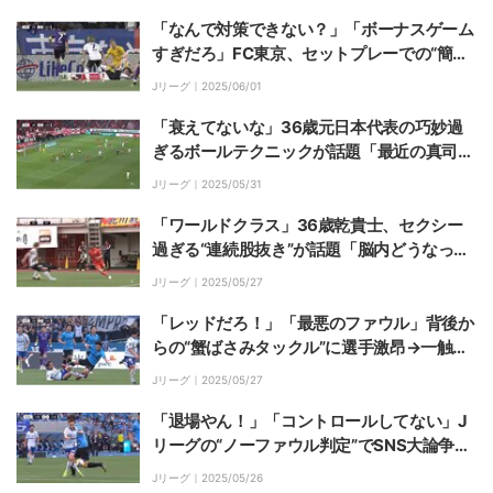
神コースに叩き込んだファン騒然の一撃
「なんで対策できない？」「ボーナスゲーム
すぎだろ」FC東京、セットプレーでの“簡単
な失点”にサポーターから厳しい声「クロス
Jリーグ｜
2025/06/01
から何回失点すれば気が済むんだ」
「衰えてないな」36歳元日本代表の巧妙過
ぎるボールテクニックが話題「最近の真司ま
じでスーパーすぎる」相手を出し抜く華麗な
Jリーグ｜
2025/05/31
ヒールタッチの瞬間
「ワールドクラス」36歳乾貴士、セクシー
過ぎる“連続股抜き”が話題「脳内どうなって
るん」ワンタッチトラップで股抜き→股抜き
Jリーグ｜
2025/05/27
ラストパスでスーパーアシスト！
「レッドだろ！」「最悪のファウル」背後か
らの“蟹ばさみタックル”に選手激昂→一触即
発「めっちゃ怖い」カード覚悟の危険スライ
Jリーグ｜
2025/05/27
もイエロー判定でファン不満爆発
「退場やん！」「コントロールしてない」J
リーグの“ノーファウル判定”でSNS大論争
「高井DOGSOやろ」「全条件を満たしてな
Jリーグ｜
2025/05/26