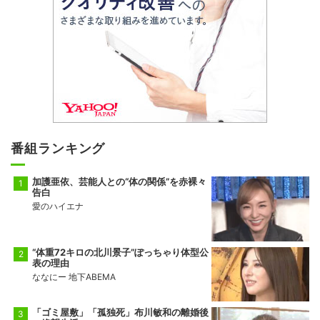
番組ランキング
加護亜依、芸能人との“体の関係”を赤裸々
告白
愛のハイエナ
“体重72キロの北川景子”ぽっちゃり体型公
表の理由
ななにー 地下ABEMA
「ゴミ屋敷」「孤独死」布川敏和の離婚後