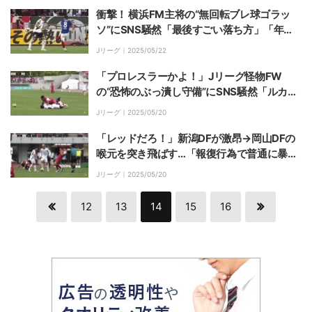
衝撃！ 横浜FM主将の“無回転ブレ球ゴラッ
ソ”にSNS騒然「最後すごい落ち方」「年間
ベストゴール級」「和製ジェラードだ」悪夢
Jリーグ｜
2025/05/22
の7連敗を喫したチームに喝
「プロレスラーかよ！」Jリーグ怪物FW
の“恐怖のぶっ潰し守備”にSNS騒然「ルカオ
が柔道しとる」「なぜノーファウル？」「花
Jリーグ｜
2025/05/20
園じゃないよ」新潟DFとの異次元デュエル
が話題
「レッドだろ！」新潟DFが激昂→岡山DFの
喉元を突き飛ばす…「報復行為で普通に暴
力」「ベテランがやることじゃない」振る舞
Jリーグ｜
2025/05/20
い＆判定に批判殺到「なんで舞行龍だけイエ
ロー？」
12
13
14
15
16