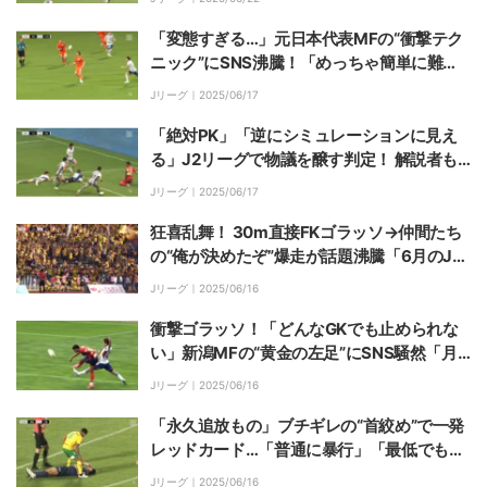
笑顔
「変態すぎる…」元日本代表MFの“衝撃テク
ニック”にSNS沸騰！「めっちゃ簡単に難し
いプレーやるやん」「意味わからん」乾貴士
Jリーグ｜
2025/06/17
が神トラップ→スルーパスの一部始終
「絶対PK」「逆にシミュレーションに見え
る」J2リーグで物議を醸す判定！ 解説者も
困惑した“微妙すぎる接触”の一部始終「VAR
Jリーグ｜
2025/06/17
導入しませんか」
狂喜乱舞！ 30m直接FKゴラッソ→仲間たち
の“俺が決めたぞ”爆走が話題沸騰「6月のJ2
ベストゴール確定」「狂い具合が最高」「誰
Jリーグ｜
2025/06/16
が決めたかわからんw」仙台がみちのくダー
ビー劇的弾
衝撃ゴラッソ！「どんなGKでも止められな
い」新潟MFの“黄金の左足”にSNS騒然「月
間ベストゴールおめでとうダニーロ（確
Jリーグ｜
2025/06/16
信）」「うますぎて爽」
「永久追放もの」ブチギレの“首絞め”で一発
レッドカード…「普通に暴行」「最低でも5
試合以上の出場停止か？」千葉MFの愚行に
Jリーグ｜
2025/06/16