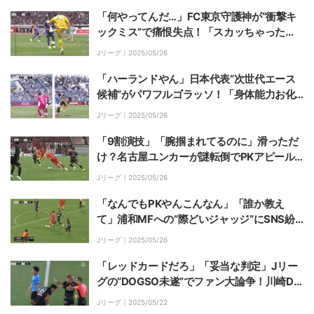
い」G大阪FWと川崎DFの接触が物議
「何やってんだ…」FC東京守護神が“衝撃キ
ックミス”で痛恨失点！「スカッちゃった
ね…」「擁護できん」「定期的にポカする」
Jリーグ｜
2025/05/26
チームメイト唖然＆ファン落胆
「ハーランドやん」日本代表“次世代エース
候補”がパワフルゴラッソ！「身体能力お化
け」「バケモンシュート」圧巻アクロバティ
Jリーグ｜
2025/05/26
ックボレー炸裂の瞬間
「9割演技」「腕掴まれてるのに」滑っただ
け？名古屋ユンカーが謎転倒でPKアピール
もノーファウルでスタジアム騒然「何も接触
Jリーグ｜
2025/05/26
ないやんけ」
「なんでもPKやんこんなん」「誰か教え
て」浦和MFへの“際どいジャッジ”にSNS紛
糾「踏んでるからPK」「膝を刈られたな」P
Jリーグ｜
2025/05/26
Aエリアで接触転倒→PK判定の瞬間
「レッドカードだろ」「妥当な判定」Jリー
グの“DOGSO未遂”でファン大論争！川崎DF
が浦和FWを引っ掛けた瞬間「ハーフウェー
Jリーグ｜
2025/05/22
ラインだし」「ファウルなければ決定機」