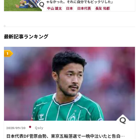
ゃなかった。それに自分でもビックリした」
中山 雄太
日本
日本代表
長友 佑都
最新記事ランキング
Qoly
2025/09/20
日本代表DF菅原由勢、東京五輪落選で一晩中泣いたと告白…