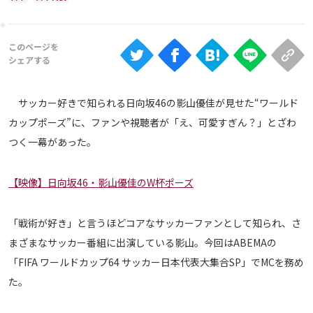
Ranking
大会について
About
サッカー好きで知られる日向坂46の影山優佳が見せた“ワールド
視聴方法
カップポーズ”に、ファンや視聴者が「え、可愛すぎん？」とざわ
つく一幕があった。
iOS Apps
【映像】日向坂46・影山優佳のW杯ポーズ
Android
「戦術が好き」と言うほどコアなサッカーファンとして知られ、さ
Web
まざまなサッカー番組に出演している影山。今回はABEMAの
ABEMAの視聴について
「FIFA ワールドカップ64 サッカー日本代表大集合SP」でMCを務め
TV
た。