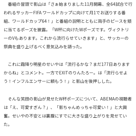
番組の冒頭で影山は「さぁ始まりました11月開幕、全64試合で行
メディアアライアンス
われるサッカーFIFA ワールドカップに向けて月1でお送りする番
組、ワールドカップ64！」と番組の説明とともに両手のピースを頬
に当てるポーズを披露。「W杯に向けたWポーズです。ヴィクトリ
ーのVもあります。これから流行らせていきます」と、サッカーの
祭典を盛り上げるべく意気込みを語った。
これに霜降り明星のせいやは「流行るかな？まだ177日あります
からね」とコメント。一方でEXITのりんたろー。は「流行らせよ
う！インフルエンサーに頼もう！」と影山を後押しした。
そんな笑顔の影山が見せたW杯ポーズについて、ABEMAの視聴者
は「え、可愛すぎん？」、「影ちゃんめっちゃ可愛い！」と大興
奮。せいやの不安とは裏腹にすでに大きな盛り上がりを見せてい
た。