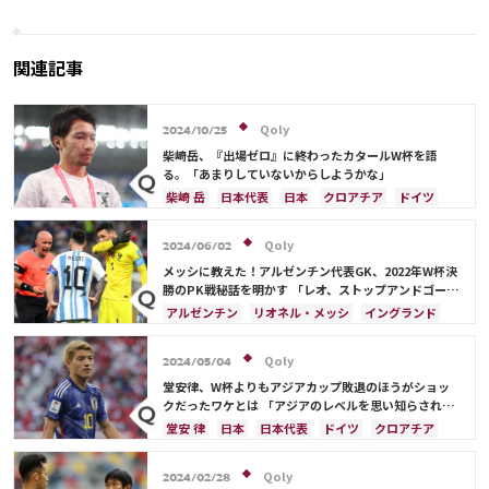
する田中碧、板倉らの反応は？
也に「悟空かと思った」「独自
路線すぎる」と驚き
関連記事
Qoly
2024/10/25
柴崎岳、『出場ゼロ』に終わったカタールW杯を語
る。「あまりしていないからしようかな」
柴崎 岳
日本代表
日本
クロアチア
ドイツ
スペイン
Qoly
2024/06/02
メッシに教えた！アルゼンチン代表GK、2022年W杯決
勝のPK戦秘話を明かす 「レオ、ストップアンドゴー
だ」
アルゼンチン
リオネル・メッシ
イングランド
日本
フランス
日本代表
Qoly
2024/05/04
堂安律、W杯よりもアジアカップ敗退のほうがショッ
クだったワケとは 「アジアのレベルを思い知らされ
た」
堂安 律
日本
日本代表
ドイツ
クロアチア
Qoly
2024/02/28