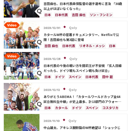
吉田麻也、日本代表森保監督の選手選考に言及 「30歳
以上がほぼいなくなった」
日本
日本代表
吉田 麻也
ソン・フンミン
韓国
遠藤 航
ドイツ
イラン
イングランド
冨安 健洋
Qoly
2023/12/31
カタールW杯の密着ドキュメンタリー、Netflixで公
開！吉田麻也も第3話に登場
吉田 麻也
日本代表
リオネル・メッシ
日本
Qoly
2023/12/25
日本代表の今後の戦い方を闘莉王が不安視 「玄人目線
だったら、ドイツ戦もスペイン戦も負け試合」
日本
ドイツ
スペイン
日本代表
田中 碧
Qoly
2023/12/12
ありがとうABEMA！「カタールワールドカップ全64
試合無料生中継」が史上最多、計13部門のアウォード
を受賞
日本
カタール
ドイツ
スペイン
コスタリカ
日本代表
Qoly
2023/11/10
中山雄太、アキレス腱断裂のW杯絶望は「ショックじ