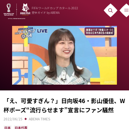
FIFA ワールドカップ カタール 2022
完全ガイド
by ABEMA
ニュース
News
出場国
Teams
日本代表
Team Japan
日程・結果
「え、可愛すぎん？」日向坂46・影山優佳、W
杯ポーズ“流行らせます”宣言にファン騒然
Schedule
2022/06/25
ABEMA TIMES
ランキング
日本
日本代表