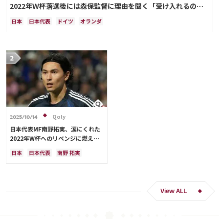
2022年Ｗ杯落選後には森保監督に理由を聞く「受け入れるのは
難しかった」
日本
日本代表
ドイツ
オランダ
Qoly
2025/10/14
日本代表MF南野拓実、涙にくれた
2022年W杯へのリベンジに燃える
「絶対にリベンジしたい」「サッカ
日本
日本代表
南野 拓実
ー人生をかけた戦い」
クロアチア
長友 佑都
ドイツ
スペイン
川島 永嗣
谷 晃生
吉田 麻也
谷口 彰悟
伊東 純也
View ALL