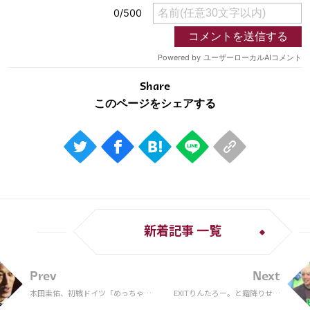
Share
新着記事 一覧
Prev
Next
本田圭佑、初戦ドイツ「めっちゃキ
EXITりんたろー。と霜降りせい
ツイっすね」の理由 ドイツでプレー
や、サッカー日本代表・伊東純