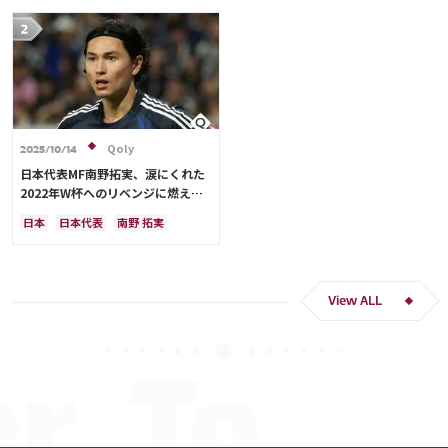
Qoly
2025/10/14
日本代表MF南野拓実、涙にくれた
2022年W杯へのリベンジに燃える
「絶対にリベンジしたい」「サッカ
日本
日本代表
南野 拓実
ー人生をかけた戦い」
クロアチア
長友 佑都
ドイツ
スペイン
川島 永嗣
谷 晃生
吉田 麻也
谷口 彰悟
伊東 純也
View ALL