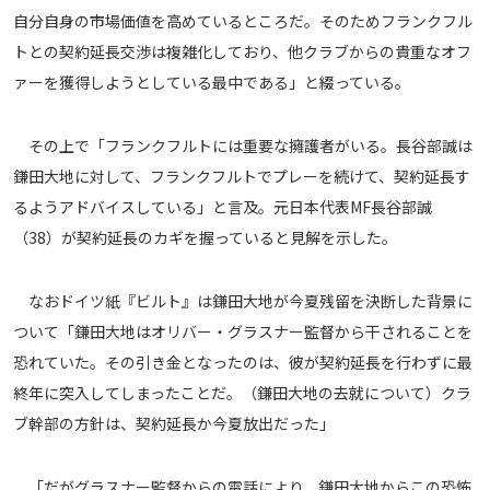
自分自身の市場価値を高めているところだ。そのためフランクフル
運営会社
トとの契約延長交渉は複雑化しており、他クラブからの貴重なオフ
ご利用にあたって
ァーを獲得しようとしている最中である」と綴っている。
プライバシーポリシー
お問い合わせ
その上で「フランクフルトには重要な擁護者がいる。長谷部誠は
鎌田大地に対して、フランクフルトでプレーを続けて、契約延長す
Share
るようアドバイスしている」と言及。元日本代表MF長谷部誠
（38）が契約延長のカギを握っていると見解を示した。
© AbemaTV. Inc. All Rights Reserved.
なおドイツ紙『ビルト』は鎌田大地が今夏残留を決断した背景に
ついて「鎌田大地はオリバー・グラスナー監督から干されることを
恐れていた。その引き金となったのは、彼が契約延長を行わずに最
終年に突入してしまったことだ。（鎌田大地の去就について）クラ
ブ幹部の方針は、契約延長か今夏放出だった」
「だがグラスナー監督からの電話により、鎌田大地からこの恐怖