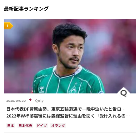
最新記事ランキング
Qoly
2025/09/20
日本代表DF菅原由勢、東京五輪落選で一晩中泣いたと告白…
2022年Ｗ杯落選後には森保監督に理由を聞く「受け入れるのは
難しかった」
日本
日本代表
ドイツ
オランダ