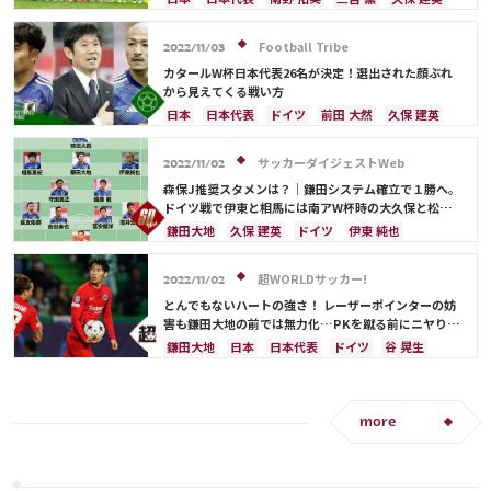
浅野 拓磨
守田 英正
上田 綺世
田中 碧
堂安 律
ドイツ
スペイン
フランス
酒井 宏樹
板倉 滉
堂安 律
前田 大然
遠藤 航
イングランド
ベルギー
上田 綺世
ポルトガル
Football Tribe
2022/11/03
カナダ
川島 永嗣
コスタリカ
権田 修一
カタールW杯日本代表26名が決定！選出された顔ぶれ
シュミット・ダニエル
谷 晃生
長友 佑都
から見えてくる戦い方
吉田 麻也
谷口 彰悟
山根 視来
中山 雄太
日本
日本代表
ドイツ
前田 大然
久保 建英
原口 元気
柴崎 岳
伊東 純也
浅野 拓磨
板倉 滉
スペイン
南野 拓実
浅野 拓磨
守田 英正
田中 碧
鎌田大地
酒井 宏樹
三笘 薫
上田 綺世
古橋 亨梧
フランス
サッカーダイジェストWeb
2022/11/02
板倉 滉
前田 大然
冨安 健洋
遠藤 航
ベルギー
イングランド
谷 晃生
谷口 彰悟
森保J推奨スタメンは？｜鎌田システム確立で１勝へ。
冨安 健洋
アメリカ
コスタリカ
鎌田大地
ドイツ戦で伊東と相馬には南アW杯時の大久保と松井
の役割を期待【記者の視点】
大迫 勇也
ポルトガル
カナダ
川島 永嗣
鎌田大地
久保 建英
ドイツ
伊東 純也
権田 修一
シュミット・ダニエル
長友 佑都
カメルーン
日本
日本代表
谷 晃生
遠藤 航
吉田 麻也
山根 視来
中山 雄太
原口 元気
大迫 勇也
アメリカ
守田 英正
前田 大然
超WORLDサッカー!
2022/11/02
柴崎 岳
伊東 純也
守田 英正
田中 碧
とんでもないハートの強さ！ レーザーポインターの妨
酒井 宏樹
堂安 律
遠藤 航
害も鎌田大地の前では無力化…PKを蹴る前にニヤりと
笑う姿が大きな話題
鎌田大地
日本
日本代表
ドイツ
谷 晃生
守田 英正
more