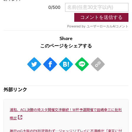
Share
外部リンク
浦和、ACL決勝の埼スタ開催交渉継続！W杯予選開催で田嶋幸三に批判
噴出
神戸vsG大阪のPK判定扱わず…ジャッジリプレイに不満噴出「楽天に忖