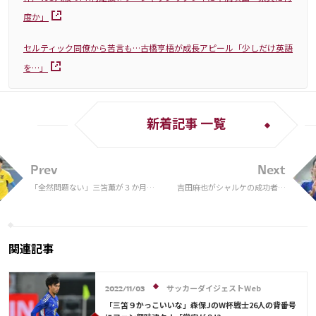
度か」
セルティック同僚から苦言も…古橋亨梧が成長アピール「少しだけ英語
を…」
新着記事 一覧
Prev
Next
「全然問題ない」三笘薫が３か月前
吉田麻也がシャルケの成功者に
の“注目発言”について語る「問題点
選出「板倉滉と比べて…」スピ
を把握したうえで改善していきた
ード不足指摘も
い」
関連記事
サッカーダイジェストWeb
2022/11/03
「三笘９かっこいいな」森保JのW杯戦士26人の背番号