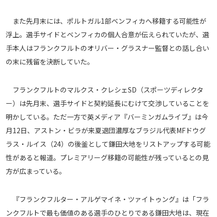
メディアアライアンス
また先月末には、ポルトガル1部ベンフィカへ移籍する可能性が
浮上。選手サイドとベンフィカの個人合意が伝えられていたが、選
手本人はフランクフルトのオリバー・グラスナー監督との話し合い
の末に残留を決断していた。
フランクフルトのマルクス・クレシェSD（スポーツディレクタ
ー）は先月末、選手サイドと契約延長にむけて交渉していることを
明かしている。ただ一方で英メディア『バーミンガムライブ』は今
月12日、アストン・ビラが来夏退団濃厚なブラジル代表MFドウグ
ラス・ルイス（24）の後釜として鎌田大地をリストアップする可能
性があると報道。プレミアリーグ移籍の可能性が残っているとの見
方が広まっている。
『フランクフルター・アルゲマイネ・ツァイトゥング』は「フラ
ンクフルトで最も価値のある選手のひとりである鎌田大地は、現在