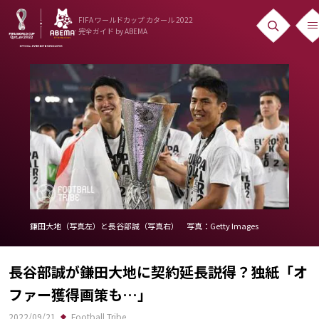
FIFA ワールドカップ カタール 2022
完全ガイド
by ABEMA
ニュース
News
出場国
Teams
日本代表
Team Japan
鎌田大地（写真左）と長谷部誠（写真右） 写真：Getty Images
日程・結果
長谷部誠が鎌田大地に契約延長説得？独紙「オ
Schedule
ファー獲得画策も…」
ランキング
2022/09/21
Football Tribe