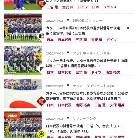
にファン興味津々！「堂安が８!?」
三笘 薫
堂安 律
ドイツ
日本
フランス
イングランド
日本代表
スペイン
谷 晃生
吉田 麻也
柴崎 岳
南野 拓実
上田 綺世
超WORLDサッカー!
2022/11/03
久保 建英
鎌田大地
ベルギー
ポルトガル
カタールW杯に臨む日本代表の選手背番号が決定！ 8
カナダ
川島 永嗣
権田 修一
番に堂安律、9番に三笘薫
シュミット・ダニエル
長友 佑都
谷口 彰悟
日本
日本代表
三笘 薫
堂安 律
ドイツ
山根 視来
中山 雄太
伊東 純也
浅野 拓磨
スペイン
フランス
イングランド
ベルギー
守田 英正
田中 碧
酒井 宏樹
板倉 滉
吉田 麻也
上田 綺世
久保 建英
鎌田大地
フットボールチャンネル
2022/11/04
前田 大然
冨安 健洋
遠藤 航
前田 大然
カタール
ポルトガル
カナダ
サッカー日本代表、カタールW杯の背番号発表！ 10番
川島 永嗣
コスタリカ
権田 修一
は誰？ 三笘薫や相馬勇紀は何番に？
シュミット・ダニエル
谷 晃生
長友 佑都
日本
日本代表
三笘 薫
ドイツ
南野 拓実
谷口 彰悟
山根 視来
中山 雄太
柴崎 岳
フランス
イングランド
スペイン
ベルギー
伊東 純也
浅野 拓磨
南野 拓実
守田 英正
鎌田大地
堂安 律
ポルトガル
エクアドル
サッカーダイジェストWeb
2022/11/03
田中 碧
酒井 宏樹
板倉 滉
冨安 健洋
遠藤 航
川島 永嗣
権田 修一
シュミット・ダニエル
カタールW杯に挑む日本代表の背番号が発表！ 10番は
谷 晃生
長友 佑都
吉田 麻也
谷口 彰悟
南野拓実、三笘薫が９番、久保建英は11番を着用
山根 視来
中山 雄太
原口 元気
柴崎 岳
日本
日本代表
南野 拓実
三笘 薫
久保 建英
伊東 純也
浅野 拓磨
守田 英正
上田 綺世
ドイツ
フランス
イングランド
スペイン
田中 碧
久保 建英
酒井 宏樹
板倉 滉
鎌田大地
冨安 健洋
ベルギー
ポルトガル
サッカーキング
2022/11/03
前田 大然
冨安 健洋
遠藤 航
大迫 勇也
川島 永嗣
権田 修一
シュミット・ダニエル
日本代表の背番号が決定…三笘「9」堂安「8」に！
谷 晃生
長友 佑都
吉田 麻也
谷口 彰悟
「10」は南野、久保は「11」
山根 視来
中山 雄太
柴崎 岳
伊東 純也
日本
日本代表
南野 拓実
三笘 薫
久保 建英