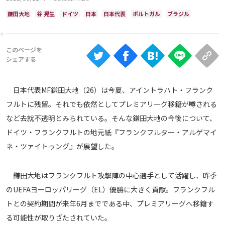
Ranking
鎌田大地
谷 晃生
ドイツ
日本
日本代表
ポルトガル
ブラジル
大会について
About
視聴方法
日本代表MF鎌田大地（26）は今夏、アイントラハト・フランク
フルトに残留。それでも依然としてプレミアリーグ移籍が噂される
iOS Apps
など去就不透明とみられている。そんな鎌田大地の今後について、
ドイツ・フランクフルトの地元紙『フランクフルター・アルゲマイ
Android
ネ・ツァイトゥング』が展望した。
Web
鎌田大地はフランクフルト攻撃陣の中心選手として活躍し、昨季
ABEMAの視聴について
のUEFAヨーロッパリーグ（EL）優勝に大きく貢献。フランクフル
TV
トとの契約期間が来年6月までである中、プレミアリーグへ移籍す
る可能性が取りざたされていた。