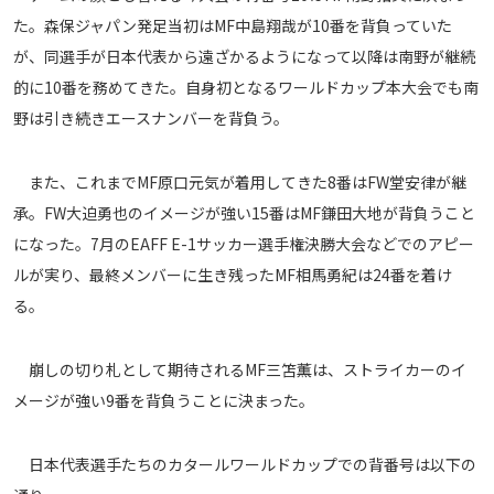
メディアアライアンス
た。森保ジャパン発足当初はMF中島翔哉が10番を背負っていた
が、同選手が日本代表から遠ざかるようになって以降は南野が継続
的に10番を務めてきた。自身初となるワールドカップ本大会でも南
野は引き続きエースナンバーを背負う。
また、これまでMF原口元気が着用してきた8番はFW堂安律が継
承。FW大迫勇也のイメージが強い15番はMF鎌田大地が背負うこと
になった。7月のEAFF E-1サッカー選手権決勝大会などでのアピー
ルが実り、最終メンバーに生き残ったMF相馬勇紀は24番を着け
る。
崩しの切り札として期待されるMF三笘薫は、ストライカーのイ
メージが強い9番を背負うことに決まった。
日本代表選手たちのカタールワールドカップでの背番号は以下の