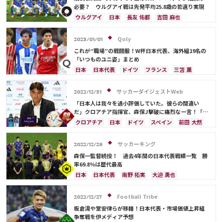
必要？ ウルグアイ戦は先発平均25.8歳の若返り実現
ウルグアイ
日本
長友 佑都
吉田 麻也
板倉 滉
酒井 宏樹
ドイツ
イングランド
日本代表
シュミット・ダニエル
浅野 拓磨
Qoly
2023/01/01
南野 拓実
守田 英正
三笘 薫
鎌田 大地
これが“職場”の戦闘服！W杯日本代表、海外組19名の
堂安 律
冨安 健洋
遠藤 航
大迫 勇也
「いつものユニ姿」まとめ
伊藤 洋輝
日本
日本代表
ドイツ
フランス
三笘 薫
スペイン
ベルギー
イングランド
田中 碧
ポルトガル
川島 永嗣
シュミット・ダニエル
サッカーダイジェストWeb
2022/12/31
吉田 麻也
柴崎 岳
伊東 純也
浅野 拓磨
「日本人は我々を過小評価していた。彼らの間違い
南野 拓実
守田 英正
上田 綺世
久保 建英
だ」クロアチア指揮官、森保J撃破に痛烈な一言！「私
たちを簡単な相手だと思っていた」【2022総集編】
鎌田 大地
板倉 滉
堂安 律
前田 大然
クロアチア
日本
ドイツ
スペイン
前田 大然
冨安 健洋
遠藤 航
伊藤 洋輝
日本代表
吉田 麻也
南野 拓実
三笘 薫
サッカーキング
2022/12/28
森保一監督続投！ 過去4年間の日本代表戦績一覧 勝
率69.8％は歴代最高
日本
日本代表
南野 拓実
大迫 勇也
伊東 純也
鎌田 大地
アメリカ
浅野 拓磨
三笘 薫
堂安 律
ブラジル
原口 元気
Football Tribe
2022/12/27
相馬 勇紀
サウジアラビア
韓国
田中 碧
板倉滉や堂安律らが移籍！日本代表・市場価値上昇組
古橋 亨梧
町野 修斗
ドイツ
スペイン
争奪戦を伊メディア予想