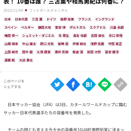
表！ 10番は誰？ 三笘薫や相馬勇紀は何番に？
Ranking
2022/11/04
フットボールチャンネル
大会について
日本
日本代表
三笘 薫
ドイツ
南野 拓実
フランス
イングランド
About
スペイン
ベルギー
鎌田大地
堂安 律
ポルトガル
エクアドル
川島 永嗣
権田 修一
シュミット・ダニエル
谷 晃生
長友 佑都
吉田 麻也
谷口 彰悟
山根 視来
中山 雄太
原口 元気
柴崎 岳
伊東 純也
浅野 拓磨
守田 英正
視聴方法
上田 綺世
田中 碧
久保 建英
酒井 宏樹
板倉 滉
前田 大然
冨安 健洋
遠藤 航
大迫 勇也
iOS Apps
Android
Web
ABEMAの視聴について
日本サッカー協会（JFA）は3日、カタールワールドカップに臨む
サッカー日本代表選手たちの背番号を発表した。
TV
チームの顔とも言える今大会の背番号10はMF南野拓実に決まっ