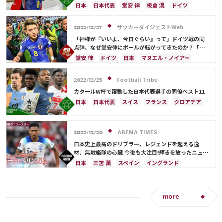
クロアチア
エクアドル
ウルグアイ
カナダ
日本
日本代表
堂安 律
板倉 滉
ドイツ
メキシコ
オーストラリア
コスタリカ
スペイン
鎌田 大地
クロアチア
南野 拓実
吉田 麻也
佐々木 翔
山根 視来
守田 英正
三笘 薫
冨安 健洋
サッカーダイジェストWeb
2022/12/27
前田 大然
遠藤 航
カタール
イラン
「神様が『いいよ、今日ぐらい』って」ドイツ戦の同
セルビア
ガーナ
カメルーン
谷 晃生
点弾、なぜ堂安律にボールが転がってきたのか？「少
し報われた感じがあった」
長友 佑都
植田 直通
久保 建英
酒井 宏樹
堂安 律
ドイツ
日本
マヌエル・ノイアー
板倉 滉
冨安 健洋
スペイン
日本代表
南野 拓実
三笘 薫
Football Tribe
2022/12/25
カタールW杯で躍動した日本代表選手の同僚ベスト11
日本
日本代表
スイス
フランス
クロアチア
イングランド
アルゼンチン
エクアドル
ウルグアイ
ガーナ
オーストラリア
板倉 滉
ABEMA TIMES
カタール
オランダ
ポルトガル
カメルーン
2022/12/20
韓国
三笘 薫
キリアン・ムバッペ
前田 大然
日本史上最高のドリブラー、レジェンドを超える逸
材、無敵艦隊の心臓 今後も大注目!輝きを放ったニュー
冨安 健洋
ドイツ
セルビア
ブラジル
スター：ミッドフィルダー編
日本
三笘 薫
スペイン
イングランド
南野 拓実
守田 英正
リオネル・メッシ
カタール
モロッコ
日本代表
南野 拓実
イラン
ドイツ
セネガル
コスタリカ
浅野 拓磨
堂安 律
more