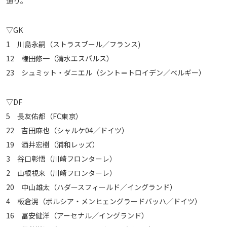
通り。
運営会社
▽GK
ご利用にあたって
1 川島永嗣（ストラスブール／フランス)
プライバシーポリシー
12 権田修一（清水エスパルス）
お問い合わせ
23 シュミット・ダニエル（シント＝トロイデン／ベルギー）
Share
▽DF
© AbemaTV. Inc. All Rights Reserved.
5 長友佑都（FC東京）
22 吉田麻也（シャルケ04／ドイツ）
19 酒井宏樹（浦和レッズ）
3 谷口彰悟（川崎フロンターレ）
2 山根視来（川崎フロンターレ）
20 中山雄太（ハダースフィールド／イングランド）
4 板倉滉（ボルシア・メンヒェングラードバッハ／ドイツ）
16 冨安健洋（アーセナル／イングランド）