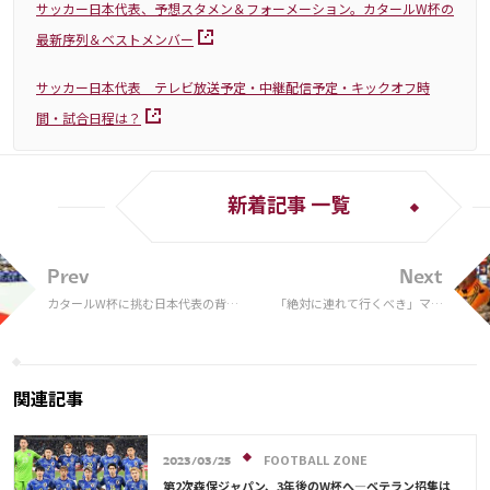
サッカー日本代表、予想スタメン＆フォーメーション。カタールW杯の
最新序列＆ベストメンバー
サッカー日本代表 テレビ放送予定・中継配信予定・キックオフ時
間・試合日程は？
新着記事 一覧
Prev
Next
カタールW杯に挑む日本代表の背番
「絶対に連れて行くべき」マド
号が発表！ 10番は南野拓実、三笘
リー指揮官が“教え子”S・ラモ
薫が９番、久保建英は11番を着用
スのカタール行きを猛プッシ
ュ！ 「今でも世界最高のひと
り」
関連記事
FOOTBALL ZONE
2023/03/25
第2次森保ジャパン、3年後のW杯へ―ベテラン招集は