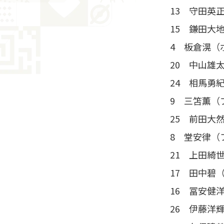
13 守田英
15 鎌田大
4 板倉滉（
20 中山雄
24 相馬勇
9 三笘薫（
25 前田大
8 堂安律（
21 上田綺
17 田中碧
16 冨安健
26 伊藤洋