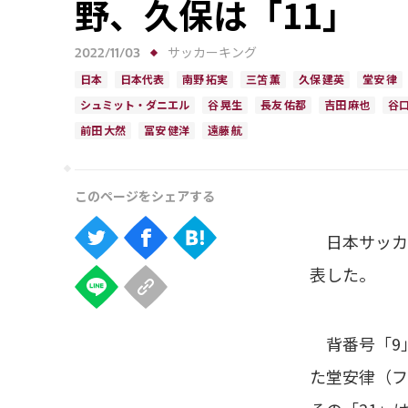
野、久保は「11」
2022/11/03
サッカーキング
日本
日本代表
南野 拓実
三笘 薫
久保 建英
堂安 律
シュミット・ダニエル
谷 晃生
長友 佑都
吉田 麻也
谷口
前田 大然
冨安 健洋
遠藤 航
日本サッカー
表した。
背番号「9」
た堂安律（フ