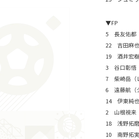
▼FP
5 長友佑都
22 吉田麻
19 酒井宏
3 谷口彰悟
7 柴崎岳（
6 遠藤航（
14 伊東純
2 山根視来
18 浅野拓
10 南野拓