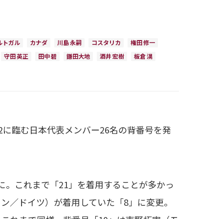
ルトガル
カナダ
川島 永嗣
コスタリカ
権田 修一
守田 英正
田中 碧
鎌田大地
酒井 宏樹
板倉 滉
22に臨む日本代表メンバー26名の背番号を発
。これまで「21」を着用することが多かっ
ン／ドイツ）が着用していた「8」に変更。