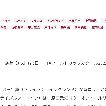
ドイツ
スペイン
フランス
イングランド
ベルギー
上田 綺世
ポ
 彰悟
山根 視来
中山 雄太
原口 元気
柴崎 岳
伊東 純也
浅野 拓磨
協会（JFA）は3日、FIFAワールドカップカタール20
は三笘薫（ブライトン／イングランド）が背負うことに
ライブルク／ドイツ）は、原口元気（ウニオン・ベルリ