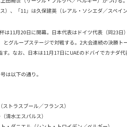
は上田綺世（サークル・ブルッヘ／ベルギー）がつける
ス）、「11」は久保建英（レアル・ソシエダ／スペイ
は11月20日に開幕。日本代表はドイツ代表（同23日
日）とグループステージで対戦する。2大会連続の決勝ト
指す。なお、日本は11月17日にUAEのドバイでカナダ
番号は以下の通り。
（ストラスブール／フランス）
一（清水エスパルス）
ット・ダニエル（シント・トロイデン／ベルギー）