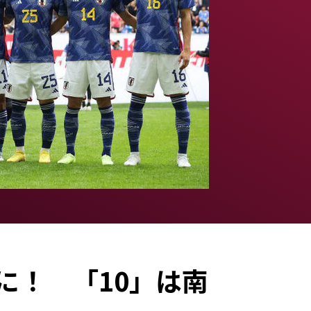
に！ 「10」は南