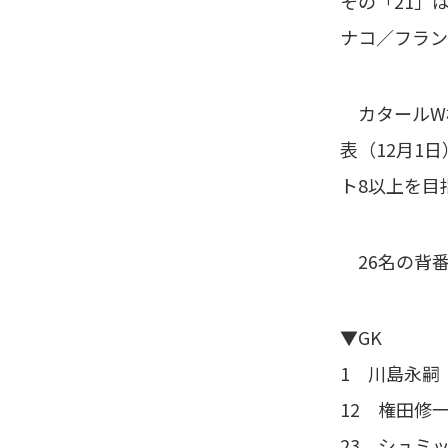
その「21」
ナコ／フラン
カタールW杯
表（12月1
ト8以上を目
26名の背
▼GK
1 川島永嗣
12 権田修
23 シュミ