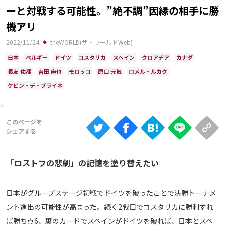
Ranking
ーと対戦する可能性。”絶不調”因縁の相手に勝
機アリ
大会について
2022/11/24
theWORLD(ザ・ワールドWeb)
About
日本
ベルギー
ドイツ
コスタリカ
スペイン
クロアチア
カナダ
長友 佑都
吉田 麻也
モロッコ
原口 元気
ロメル・ルカク
視聴方法
ケビン・デ・ブライネ
iOS Apps
Android
「ロストフの悲劇」の記憶を塗り替えたい
Web
ABEMAの視聴について
日本がグループステージ初戦でドイツを破ったことで決勝トーナメ
TV
ント進出の可能性が高まった。続く2戦目でコスタリカに勝利すれ
ば勝ち点6、裏のカードでスペインがドイツを破れば、日本とスペ