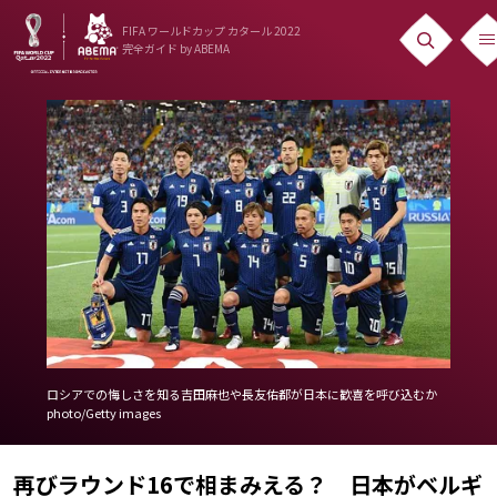
FIFA ワールドカップ カタール 2022
完全ガイド
by ABEMA
ニュース
News
出場国
Teams
日本代表
Team Japan
日程・結果
ロシアでの悔しさを知る吉田麻也や長友佑都が日本に歓喜を呼び込むか
photo/Getty images
Schedule
ランキング
再びラウンド16で相まみえる？ 日本がベルギ