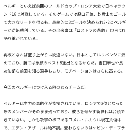
ベルギーといえば前回のワールドカップ・ロシア大会で日本はラウ
運営会社
ンド16で対戦している。そのゲームでは原口元気、乾貴士のゴール
ご利用にあたって
で大きなリードを得るも、最終的に3ゴールを決められ3-2とベルギ
プライバシーポリシー
ーが逆転勝利している。その出来事は「ロストフの悲劇」と呼ばれ
お問い合わせ
語り継がれている。
Share
再戦となれば盛り上がりは間違いない。日本としてはリベンジに燃
えており、勝てば念願のベスト8進出となるからだ。吉田麻也や長
© AbemaTV. Inc. All Rights Reserved.
友佑都ら前回を知る選手もおり、モチベーションはさらに高まる。
今回のベルギーはつけ入る隙のあるチームだ。
ベルギーは主力の高齢化が指摘されている。ロシアで3位となった
際のメンバーがそのまま残っており、彼らを脅かす新世代は台頭で
きていない。しかも攻撃の核であるロメル・ルカクは現在負傷中
で、エデン・アザールは絶不調。変わらないのはケビン・デ・ブラ