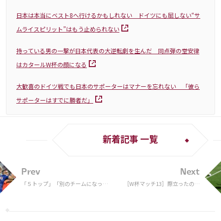
日本は本当にベスト8へ行けるかもしれない ドイツにも屈しない“サ
ムライスピリット”はもう止められない
持っている男の一撃が日本代表の大逆転劇を生んだ 同点弾の堂安律
はカタールW杯の顔になる
大歓喜のドイツ戦でも日本のサポーターはマナーを忘れない 「彼ら
サポーターはすでに勝者だ」
新着記事 一覧
Prev
Next
「５トップ」「別のチームになっ
［W杯マッチ13］際立ったのは
た」福田正博と前園真聖がドイツ撃
スイスの試合巧者ぶり 決して
破の森保Jを解説！“権田の18秒”に
焦らぬゲーム運びで決勝Tへ大
も着目【W杯】
きく前進