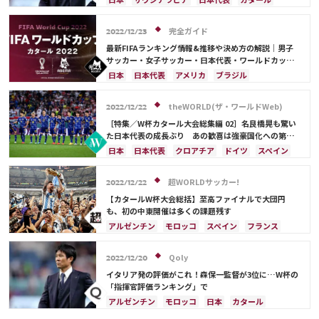
メキシコ
ガーナ
セネガル
カメルーン
イラン
ドイツ
デンマーク
セルビア
モロッコ
韓国
アメリカ
ウェールズ
スペイン
フランス
ベルギー
クロアチア
完全ガイド
2022/12/23
オーストラリア
コスタリカ
ケイラー・ナバス
スイス
イングランド
オランダ
ポーランド
最新FIFAランキング情報&推移や決め方の解説｜男子
サルダル・アズムン
ポルトガル
ブラジル
アルゼンチン
サッカー・女子サッカー・日本代表・ワールドカップ
出場国を網羅
エクアドル
ウルグアイ
カナダ
メキシコ
日本
日本代表
アメリカ
ブラジル
ガーナ
セネガル
カメルーン
モロッコ
韓国
オーストラリア
イラン
フランス
韓国
アメリカ
ウェールズ
オーストラリア
ドイツ
ベルギー
クロアチア
スイス
theWORLD(ザ・ワールドWeb)
2022/12/22
コスタリカ
イングランド
アルゼンチン
ガーナ
［特集／W杯カタール大会総集編 02］名良橋晃も驚い
デンマーク
セルビア
スペイン
オランダ
た日本代表の成長ぶり あの歓喜は強豪国化への第一
歩だ
ポーランド
ポルトガル
エクアドル
日本
日本代表
クロアチア
ドイツ
スペイン
ウルグアイ
カナダ
メキシコ
セネガル
コスタリカ
ブラジル
三笘 薫
久保 建英
カメルーン
モロッコ
ウェールズ
コスタリカ
ベルギー
アルゼンチン
リオネル・メッシ
超WORLDサッカー!
2022/12/22
カタール
サウジアラビア
中山 雄太
ネイマール
鎌田 大地
板倉 滉
【カタールW杯大会総括】至高ファイナルで大団円
も、初の中東開催は多くの課題残す
アルゼンチン
モロッコ
スペイン
フランス
クロアチア
日本
ドイツ
カタール
ポルトガル
コスタリカ
リオネル・メッシ
Qoly
2022/12/20
サウジアラビア
オランダ
ブラジル
セネガル
イタリア発の評価がこれ！森保一監督が3位に…W杯の
韓国
オーストラリア
イラン
デンマーク
「指揮官評価ランキング」で
ベルギー
ポーランド
プレーオフ
エクアドル
アルゼンチン
モロッコ
日本
カタール
ウルグアイ
メキシコ
ガーナ
カメルーン
イラン
サウジアラビア
ドイツ
デンマーク