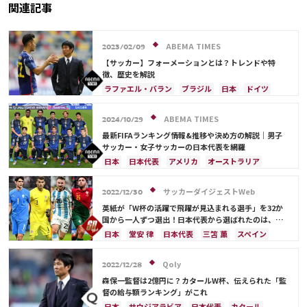
関連記事
ABEMA TIMES
2023/02/09
【サッカー】フォーメーションとは？トレンドや特
徴、歴史を解説
ラファエル・バラン
ブラジル
日本
ドイツ
スペイン
フランス
ベルギー
クロアチア
スイス
オランダ
ポーランド
アルゼンチン
ABEMA TIMES
2024/10/29
ウルグアイ
メキシコ
ウェールズ
コスタリカ
最新FIFAランキング情報&推移や決め方の解説｜男子
日本代表
カリム・ベンゼマ
サッカー・女子サッカーの日本代表を網羅
日本
日本代表
アメリカ
オーストラリア
サウジアラビア
ブラジル
アルゼンチン
カタール
イラン
韓国
ドイツ
スペイン
サッカーダイジェストWeb
2022/12/30
フランス
ベルギー
スイス
イングランド
英紙が「W杯の活躍で飛躍が見込まれる選手」を32か
オランダ
ポルトガル
デンマーク
セルビア
国から一人ずつ選出！日本代表から選ばれたのは、堂
安や三笘ではなく…
クロアチア
ポーランド
エクアドル
日本
堂安 律
日本代表
三笘 薫
スペイン
ウルグアイ
カナダ
メキシコ
ガーナ
田中 碧
ドイツ
カタール
クロアチア
イラン
セネガル
カメルーン
モロッコ
ウェールズ
サウジアラビア
デンマーク
セルビア
Qoly
2022/12/28
コスタリカ
フランス
ベルギー
スイス
イングランド
森保一監督は2億円に？カタールW杯、伝えられた「監
オランダ
ポーランド
ポルトガル
ブラジル
督の給与額ランキング」がこれ
アルゼンチン
エクアドル
ウルグアイ
カナダ
日本
サウジアラビア
日本代表
カタール