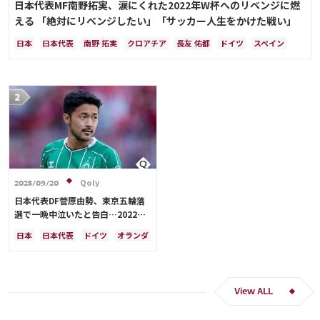
日本代表MF南野拓実、涙にくれた2022年W杯へのリベンジに燃
える 「絶対にリベンジしたい」「サッカー人生をかけた戦い」
日本
日本代表
南野 拓実
クロアチア
長友 佑都
ドイツ
スペイン
川島 永嗣
谷 晃生
吉田 麻也
谷口 彰悟
伊東 純也
Qoly
2025/09/20
日本代表DF菅原由勢、東京五輪落
選で一晩中泣いたと告白…2022年
Ｗ杯落選後には森保監督に理由を聞
日本
日本代表
ドイツ
オランダ
く「受け入れるのは難しかった」
View ALL