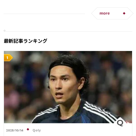
アメリカ
日本代表
三笘 薫
田中 碧
セルビア
スペイン
フランス
ベルギー
C・ロナウド
キリアン・ムバッペ
サディオ・マネ
クロアチア
スイス
イングランド
オランダ
more
ポーランド
ポルトガル
ブラジル
エクアドル
ウルグアイ
カナダ
メキシコ
ガーナ
セネガル
カメルーン
韓国
アメリカ
ウェールズ
オーストラリア
コスタリカ
最新記事ランキング
日本代表
リオネル・メッシ
Qoly
2025/10/14