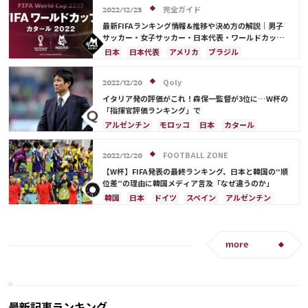
日本
C・ロナウド
完全ガイド
カタール
オランダ
ポルトガル
カメルーン
2022/12/23
韓国
三笘 薫
キリアン・ムバッペ
前田 大然
最新FIFAランキング情報&推移や決め方の解説｜男子
サッカー・女子サッカー・日本代表・ワールドカップ
冨安 健洋
ドイツ
セルビア
ブラジル
出場国を網羅
日本
日本代表
アメリカ
ブラジル
南野 拓実
守田 英正
リオネル・メッシ
オーストラリア
イラン
フランス
韓国
ドイツ
ベルギー
クロアチア
スイス
Qoly
2022/12/20
イングランド
アルゼンチン
ガーナ
イタリア発の評価がこれ！森保一監督が3位に…W杯の
デンマーク
セルビア
スペイン
オランダ
「指揮官評価ランキング」で
ポーランド
ポルトガル
エクアドル
アルゼンチン
モロッコ
日本
カタール
ウルグアイ
カナダ
メキシコ
セネガル
イラン
サウジアラビア
ドイツ
デンマーク
カメルーン
モロッコ
ウェールズ
コスタリカ
セルビア
スペイン
フランス
ベルギー
FOOTBALL ZONE
2022/12/20
カタール
サウジアラビア
中山 雄太
クロアチア
スイス
イングランド
オランダ
【W杯】FIFA発表の最終ランキング、日本と韓国の“順
ポーランド
ポルトガル
ブラジル
エクアドル
位差”の理由に韓国メディア言及「なぜ違うのか」
ウルグアイ
カナダ
メキシコ
ガーナ
韓国
日本
ドイツ
スペイン
アルゼンチン
セネガル
カメルーン
韓国
アメリカ
クロアチア
スイス
オランダ
ポーランド
ウェールズ
オーストラリア
コスタリカ
ブラジル
セネガル
アメリカ
オーストラリア
日本代表
リオネル・メッシ
カタール
イラン
サウジアラビア
デンマーク
more
セルビア
フランス
ベルギー
イングランド
ポルトガル
エクアドル
ウルグアイ
カナダ
メキシコ
ガーナ
カメルーン
モロッコ
ウェールズ
コスタリカ
サディオ・マネ
最新記事ランキング