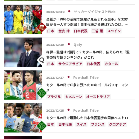
サウジアラビア
ブラジル
アルゼンチン
カタール
イラン
韓国
ドイツ
スペイン
サッカーダイジェストWeb
2022/12/30
フランス
ベルギー
スイス
イングランド
英紙が「W杯の活躍で飛躍が見込まれる選手」を32か
オランダ
ポルトガル
デンマーク
セルビア
国から一人ずつ選出！日本代表から選ばれたのは、堂
安や三笘ではなく…
クロアチア
ポーランド
エクアドル
日本
堂安 律
日本代表
三笘 薫
スペイン
ウルグアイ
カナダ
メキシコ
ガーナ
田中 碧
ドイツ
カタール
クロアチア
イラン
セネガル
カメルーン
モロッコ
ウェールズ
サウジアラビア
デンマーク
セルビア
Qoly
2022/12/28
コスタリカ
フランス
ベルギー
スイス
イングランド
森保一監督は2億円に？カタールW杯、伝えられた「監
オランダ
ポーランド
ポルトガル
ブラジル
督の給与額ランキング」がこれ
アルゼンチン
エクアドル
ウルグアイ
カナダ
日本
サウジアラビア
日本代表
カタール
メキシコ
ガーナ
セネガル
カメルーン
イラン
ドイツ
デンマーク
セルビア
モロッコ
韓国
アメリカ
ウェールズ
スペイン
フランス
ベルギー
クロアチア
Football Tribe
2022/12/27
オーストラリア
コスタリカ
ケイラー・ナバス
スイス
イングランド
オランダ
ポーランド
カタールW杯で印象に残った10のゴールパフォーマン
サルダル・アズムン
ポルトガル
ブラジル
アルゼンチン
ス
エクアドル
ウルグアイ
カナダ
メキシコ
ブラジル
カメルーン
オーストラリア
ガーナ
セネガル
カメルーン
モロッコ
韓国
キリアン・ムバッペ
スイス
アルゼンチン
アメリカ
ウェールズ
オーストラリア
スペイン
フランス
オランダ
エクアドル
Football Tribe
2022/12/25
コスタリカ
ガーナ
モロッコ
リオネル・メッシ
カタールW杯で躍動した日本代表選手の同僚ベスト11
ジャック・グリーリッシュ
イングランド
日本
日本代表
スイス
フランス
クロアチア
アクラフ・ハキミ
カタール
イラン
イングランド
アルゼンチン
エクアドル
ポルトガル
韓国
リシャルリソン
ドイツ
ウルグアイ
ガーナ
オーストラリア
板倉 滉