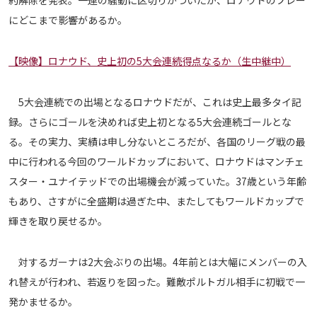
約解除を発表。一連の騒動に区切りがついたが、ロナウドのプレー
メディアアライアンス
にどこまで影響があるか。
【映像】ロナウド、史上初の5大会連続得点なるか（生中継中）
5大会連続での出場となるロナウドだが、これは史上最多タイ記
録。さらにゴールを決めれば史上初となる5大会連続ゴールとな
る。その実力、実績は申し分ないところだが、各国のリーグ戦の最
中に行われる今回のワールドカップにおいて、ロナウドはマンチェ
スター・ユナイテッドでの出場機会が減っていた。37歳という年齢
もあり、さすがに全盛期は過ぎた中、またしてもワールドカップで
輝きを取り戻せるか。
対するガーナは2大会ぶりの出場。4年前とは大幅にメンバーの入
れ替えが行われ、若返りを図った。難敵ポルトガル相手に初戦で一
発かませるか。