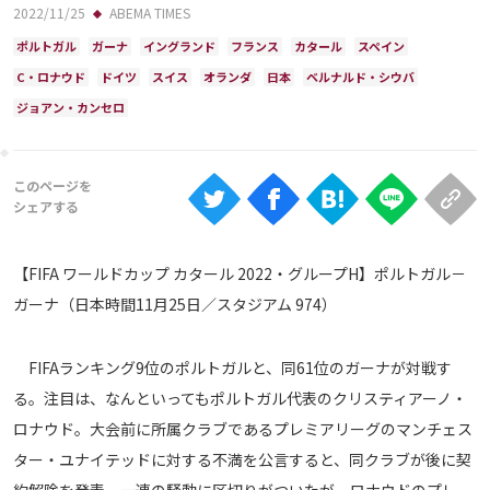
Ranking
2022/11/25
ABEMA TIMES
ポルトガル
ガーナ
イングランド
フランス
カタール
スペイン
大会について
C・ロナウド
ドイツ
スイス
オランダ
日本
ベルナルド・シウバ
About
ジョアン・カンセロ
視聴方法
iOS Apps
【FIFA ワールドカップ カタール 2022・グループH】ポルトガル－
Android
ガーナ（日本時間11月25日／スタジアム 974）
Web
FIFAランキング9位のポルトガルと、同61位のガーナが対戦す
ABEMAの視聴について
る。注目は、なんといってもポルトガル代表のクリスティアーノ・
TV
ロナウド。大会前に所属クラブであるプレミアリーグのマンチェス
ター・ユナイテッドに対する不満を公言すると、同クラブが後に契