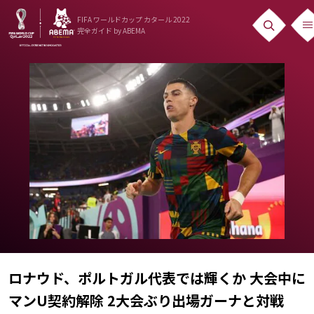
FIFA ワールドカップ カタール 2022
完全ガイド
by ABEMA
ニュース
News
出場国
Teams
日本代表
Team Japan
日程・結果
Schedule
ロナウド、ポルトガル代表では輝くか 大会中に
ランキング
マンU契約解除 2大会ぶり出場ガーナと対戦