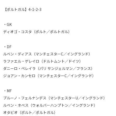
運営会社
【ポルトガル】4-1-2-3
ご利用にあたって
プライバシーポリシー
・GK
お問い合わせ
ディオゴ・コスタ（ポルト／ポルトガル）
・DF
Share
ルベン・ディアス（マンチェスターC／イングランド）
© AbemaTV. Inc. All Rights Reserved.
ラファエル・ゲレイロ（ドルトムント／ドイツ）
ダニーロ・ペレイラ（パリ サンジェルマン／フランス）
ジョアン・カンセロ（マンチェスターC／イングランド）
・MF
ブルーノ・フェルナンデス（マンチェスターU／イングランド）
ルベン・ネベス（ウォルバーハンプトン／イングランド）
オタビオ（ポルト／ポルトガル）