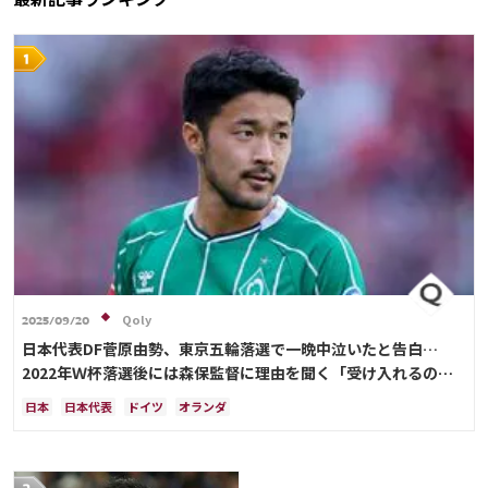
Qoly
2025/09/20
日本代表DF菅原由勢、東京五輪落選で一晩中泣いたと告白…
2022年Ｗ杯落選後には森保監督に理由を聞く「受け入れるのは
難しかった」
日本
日本代表
ドイツ
オランダ