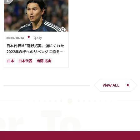
Qoly
2025/10/14
日本代表MF南野拓実、涙にくれた
2022年W杯へのリベンジに燃える
「絶対にリベンジしたい」「サッカ
日本
日本代表
南野 拓実
ー人生をかけた戦い」
クロアチア
長友 佑都
ドイツ
スペイン
川島 永嗣
谷 晃生
吉田 麻也
谷口 彰悟
伊東 純也
View ALL