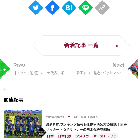
新着記事 一覧
Prev
Next
【スタメン速報】ガーナ代表、ポル
韓国ドロー発進 “バットマン”ソ
トガル代表戦先発メンバー発表。ア
ン・フンミンが躍動も決定打な
ーセナルMFなどが出場
く、ウルグアイはスアレス＆カ
バーニ同時起用が実現せず…両
者痛み分け
関連記事
ABEMA TIMES
2024/10/29
最新FIFAランキング情報&推移や決め方の解説｜男子
サッカー・女子サッカーの日本代表を網羅
日本
日本代表
アメリカ
オーストラリア