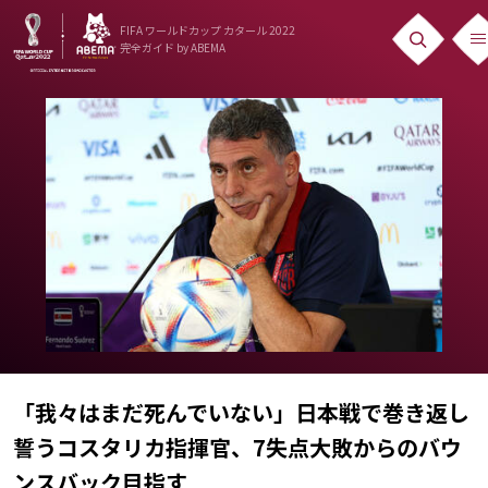
FIFA ワールドカップ カタール 2022
完全ガイド
by ABEMA
ニュース
News
出場国
Teams
日本代表
Team Japan
日程・結果
「我々はまだ死んでいない」日本戦で巻き返し
Schedule
誓うコスタリカ指揮官、7失点大敗からのバウ
ランキング
ンスバック目指す