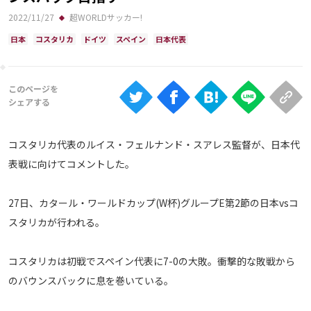
Ranking
2022/11/27
超WORLDサッカー!
大会について
日本
コスタリカ
ドイツ
スペイン
日本代表
About
視聴方法
コスタリカ代表のルイス・フェルナンド・スアレス監督が、日本代
iOS Apps
表戦に向けてコメントした。
Android
27日、カタール・ワールドカップ(W杯)グループE第2節の日本vsコ
スタリカが行われる。
Web
ABEMAの視聴について
コスタリカは初戦でスペイン代表に7-0の大敗。衝撃的な敗戦から
TV
のバウンスバックに息を巻いている。