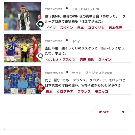
スペイン
コスタリカ
日本代表
FOOTBALL ZONE
2023/01/13
独代表MF、屈辱のW杯後の胸中告白「怖かった」 グ
ループ敗退で絶望感も「沈まず済んだ」
ドイツ
スペイン
日本
コスタリカ
日本代表
Qoly
2023/01/10
吉田麻也、顔そっくりのブスケツに「笑いそうになっ
たわ、本当に」
セルヒオ・ブスケツ
吉田 麻也
スペイン
ドイツ
クロアチア
日本
コスタリカ
日本代表
サッカーダイジェストWeb
2022/12/30
同じ“堅守”でも…フランス、クロアチア、モロッコと
日本代表の守備の違い。W杯４強から何を学ぶべき
か？【小宮良之の日本サッカー兵法書】
日本
クロアチア
フランス
モロッコ
日本代表
アントワーヌ・グリーズマン
スペイン
ドイツ
コスタリカ
吉田 麻也
ルカ・モドリッチ
板倉 滉
more