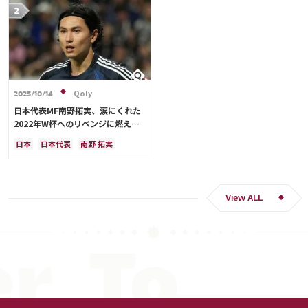
Qoly
2025/10/14
日本代表MF南野拓実、涙にくれた
2022年W杯へのリベンジに燃える
「絶対にリベンジしたい」「サッカ
日本
日本代表
南野 拓実
ー人生をかけた戦い」
クロアチア
長友 佑都
ドイツ
スペイン
川島 永嗣
谷 晃生
吉田 麻也
谷口 彰悟
伊東 純也
View ALL