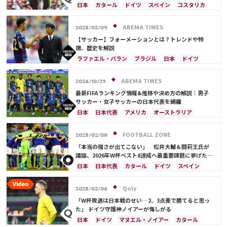
を受賞
日本
カタール
ドイツ
スペイン
コスタリカ
日本代表
ABEMA TIMES
2023/02/09
【サッカー】フォーメーションとは？トレンドや特
徴、歴史を解説
ラファエル・バラン
ブラジル
日本
ドイツ
スペイン
フランス
ベルギー
クロアチア
スイス
オランダ
ポーランド
アルゼンチン
ABEMA TIMES
2024/10/29
ウルグアイ
メキシコ
ウェールズ
コスタリカ
最新FIFAランキング情報&推移や決め方の解説｜男子
日本代表
カリム・ベンゼマ
サッカー・女子サッカーの日本代表を網羅
日本
日本代表
アメリカ
オーストラリア
サウジアラビア
ブラジル
アルゼンチン
カタール
イラン
韓国
ドイツ
スペイン
FOOTBALL ZONE
2023/02/08
フランス
ベルギー
スイス
イングランド
「本当の強さが出てこない」 松井大輔＆闘莉王氏が
オランダ
ポルトガル
デンマーク
セルビア
議論、2026年W杯ベスト8達成へ最重要課題に挙げたの
は？
クロアチア
ポーランド
エクアドル
日本
日本代表
カタール
ドイツ
スペイン
ウルグアイ
カナダ
メキシコ
ガーナ
カナダ
メキシコ
アメリカ
コスタリカ
セネガル
カメルーン
モロッコ
ウェールズ
田中 碧
町野 修斗
Qoly
2023/02/04
コスタリカ
「W杯敗退は日本戦のせい…2、3点差で勝てると思っ
た」 ドイツ守護神ノイアーが悔しがる
日本
ドイツ
マヌエル・ノイアー
カタール