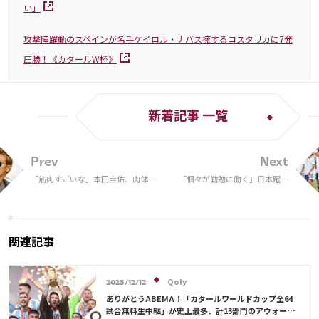
い」
攻撃陣躍動のスペインが名手ケイロル・ナバス擁するコスタリカに7発
圧勝！《カタールW杯》
新着記事 一覧
Prev
Next
「筋肉すごいな」本田圭佑、肉体美
「個々が勤勉に働く」日本躍進
を披露＆“エール”ツイートが反響！
の背景に企業文化あり？ 米誌が
「相変わらずの名言です！」【W
特集「冨安、南野、久保らのタ
杯】
レントがいてもロナウドのよう
なエゴはいない」
関連記事
Qoly
2023/12/12
ありがとうABEMA！「カタールワールドカップ全64
試合無料生中継」が史上最多、計13部門のアウォード