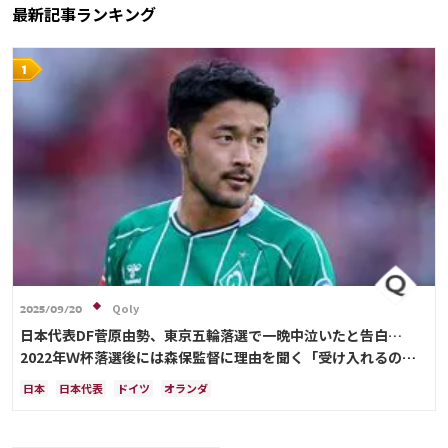
最新記事ランキング
Qoly
2025/09/20
日本代表DF菅原由勢、東京五輪落選で一晩中泣いたと告白…
2022年Ｗ杯落選後には森保監督に理由を聞く「受け入れるのは
難しかった」
日本
日本代表
ドイツ
オランダ