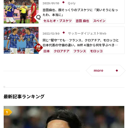
Qoly
2023/01/10
吉田麻也、顔そっくりのブスケツに「笑いそうになっ
たわ、本当に」
セルヒオ・ブスケツ
吉田 麻也
スペイン
ドイツ
クロアチア
日本
コスタリカ
日本代表
サッカーダイジェストWeb
2022/12/30
同じ“堅守”でも…フランス、クロアチア、モロッコと
日本代表の守備の違い。W杯４強から何を学ぶべき
か？【小宮良之の日本サッカー兵法書】
日本
クロアチア
フランス
モロッコ
日本代表
アントワーヌ・グリーズマン
スペイン
ドイツ
コスタリカ
吉田 麻也
ルカ・モドリッチ
板倉 滉
more
最新記事ランキング