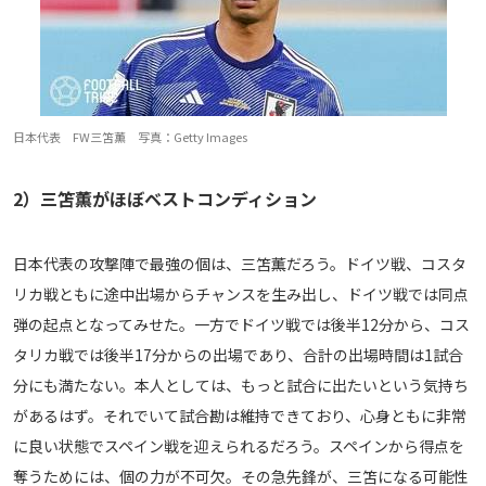
日本代表 FW三笘薫 写真：Getty Images
2）三笘薫がほぼベストコンディション
日本代表の攻撃陣で最強の個は、三笘薫だろう。ドイツ戦、コスタ
リカ戦ともに途中出場からチャンスを生み出し、ドイツ戦では同点
弾の起点となってみせた。一方でドイツ戦では後半12分から、コス
タリカ戦では後半17分からの出場であり、合計の出場時間は1試合
分にも満たない。本人としては、もっと試合に出たいという気持ち
があるはず。それでいて試合勘は維持できており、心身ともに非常
に良い状態でスペイン戦を迎えられるだろう。スペインから得点を
奪うためには、個の力が不可欠。その急先鋒が、三笘になる可能性