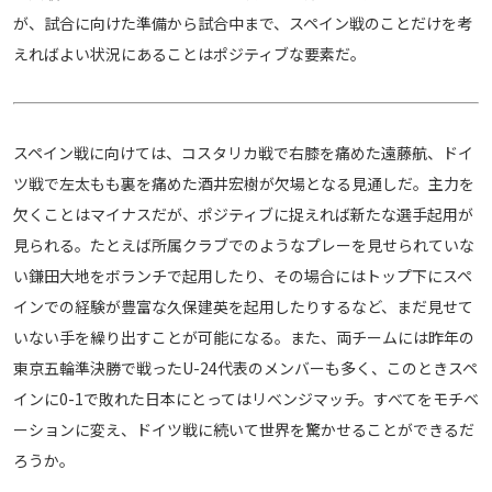
が、試合に向けた準備から試合中まで、スペイン戦のことだけを考
えればよい状況にあることはポジティブな要素だ。
スペイン戦に向けては、コスタリカ戦で右膝を痛めた遠藤航、ドイ
ツ戦で左太もも裏を痛めた酒井宏樹が欠場となる見通しだ。主力を
欠くことはマイナスだが、ポジティブに捉えれば新たな選手起用が
見られる。たとえば所属クラブでのようなプレーを見せられていな
い鎌田大地をボランチで起用したり、その場合にはトップ下にスペ
インでの経験が豊富な久保建英を起用したりするなど、まだ見せて
いない手を繰り出すことが可能になる。また、両チームには昨年の
東京五輪準決勝で戦ったU-24代表のメンバーも多く、このときスペ
インに0-1で敗れた日本にとってはリベンジマッチ。すべてをモチベ
ーションに変え、ドイツ戦に続いて世界を驚かせることができるだ
ろうか。