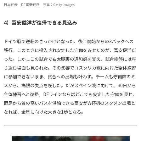
日本代表 DF冨安健洋 写真：Getty Images
4）冨安健洋が復帰できる見込み
ドイツ戦で逆転のきっかけとなった、後半開始からの3バックへの
移行。このときに投入され安定した守備をみせたのが、冨安健洋だ
った。しかしこの試合で右太腿裏の違和感を覚え、試合終盤には座
り込む場面も見られた。その影響でコスタリカ戦に向けた全体練習
に参加できないまま、試合への出場も叶わず。チームも守備陣のミ
スから、痛恨の失点を喫した。だがスペイン戦に向けて、30日から
全体練習へと復帰。DFラインならばどこでも安定した守備を見せ、
両足から質の高いパスを供給できる冨安がW杯初のスタメン出場と
なれば、金星に向けた大きな1歩となる。