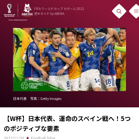
FIFA ワールドカップ カタール 2022
完全ガイド
by ABEMA
ニュース
News
出場国
Teams
日本代表
Team Japan
日本代表 写真：Getty Images
日程・結果
【W杯】日本代表、運命のスペイン戦へ！5つ
Schedule
のポジティブな要素
ランキング
2022/11/30
Football Tribe