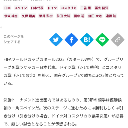
Ranking
日本
スペイン
日本代表
ドイツ
コスタリカ
三笘 薫
冨安 健洋
大会について
伊東 純也
久保 建英
酒井 宏樹
前田 大然
田中 碧
鎌田 大地
遠藤 航
About
視聴方法
FIFAワールドカップカタール2022（カタールW杯）で、グループリ
iOS Apps
ーグを戦うサッカー日本代表。ドイツ戦（2-1で勝利）とコスタリ
カ戦（0-1で敗北）を終え、現在グループEで勝ち点3の2位となって
Android
いる。
Web
決勝トーナメント進出圏内ではあるものの、第3節の相手は優勝候
ABEMAの視聴について
補の一角スペインだ。次のステージに進むためには勝利もしくは引
TV
き分け（引き分けの場合、ドイツ対コスタリカの結果次第）が必要
で、厳しい試合となることが予想される。