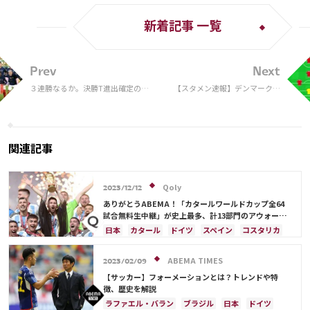
新着記事 一覧
Prev
Next
３連勝なるか。決勝T進出確定のフ
【スタメン速報】デンマーク代
ランス代表、チュニジア戦の先発メ
表、オーストラリア代表戦先発
ンバーを発表！ エムバペ、ジルーら
メンバー発表。エリクセンら先
は温存【W杯】
発
関連記事
Qoly
2023/12/12
ありがとうABEMA！「カタールワールドカップ全64
試合無料生中継」が史上最多、計13部門のアウォード
を受賞
日本
カタール
ドイツ
スペイン
コスタリカ
日本代表
ABEMA TIMES
2023/02/09
【サッカー】フォーメーションとは？トレンドや特
徴、歴史を解説
ラファエル・バラン
ブラジル
日本
ドイツ