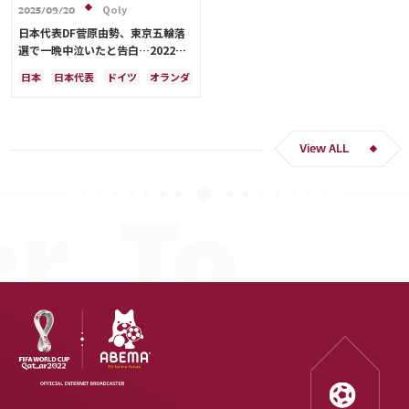
Qoly
2025/09/20
日本代表DF菅原由勢、東京五輪落
選で一晩中泣いたと告白…2022年
Ｗ杯落選後には森保監督に理由を聞
日本
日本代表
ドイツ
オランダ
く「受け入れるのは難しかった」
View ALL