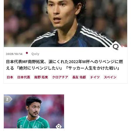
Qoly
2025/10/14
日本代表MF南野拓実、涙にくれた2022年W杯へのリベンジに燃
える 「絶対にリベンジしたい」「サッカー人生をかけた戦い」
日本
日本代表
南野 拓実
クロアチア
長友 佑都
ドイツ
スペイン
川島 永嗣
谷 晃生
吉田 麻也
谷口 彰悟
伊東 純也