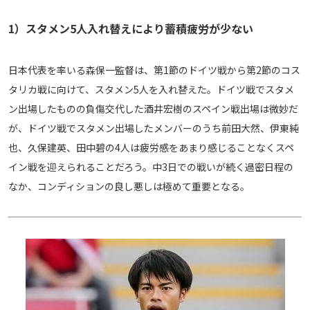
運営会社
1）スタメン5人入れ替えにより蓄積疲労が少ない
ご利用にあたって
プライバシーポリシー
日本代表を率いる森保一監督は、第1節のドイツ戦から第2節のコス
お問い合わせ
タリカ戦に向けて、スタメン5人を入れ替えた。ドイツ戦でスタメ
ン出場したものの負傷交代した酒井宏樹のスペイン戦出場は微妙だ
が、ドイツ戦でスタメン出場したメンバーのうち前田大然、伊東純
Share
也、久保建英、田中碧の4人は疲労感をあまり感じることなくスペ
© AbemaTV. Inc. All Rights Reserved.
イン戦を迎えられることだろう。中3日での戦いが続く過密日程の
なか、コンディションの良し悪しは極めて重要となる。