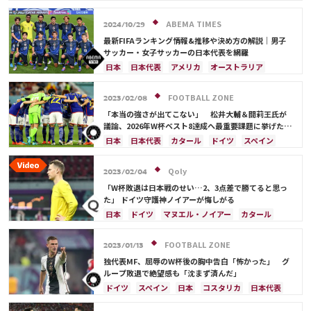
スペイン
フランス
ベルギー
クロアチア
スイス
オランダ
ポーランド
アルゼンチン
ABEMA TIMES
2024/10/29
ウルグアイ
メキシコ
ウェールズ
コスタリカ
最新FIFAランキング情報&推移や決め方の解説｜男子
日本代表
カリム・ベンゼマ
サッカー・女子サッカーの日本代表を網羅
日本
日本代表
アメリカ
オーストラリア
サウジアラビア
ブラジル
アルゼンチン
カタール
イラン
韓国
ドイツ
スペイン
FOOTBALL ZONE
2023/02/08
フランス
ベルギー
スイス
イングランド
「本当の強さが出てこない」 松井大輔＆闘莉王氏が
オランダ
ポルトガル
デンマーク
セルビア
議論、2026年W杯ベスト8達成へ最重要課題に挙げたの
は？
クロアチア
ポーランド
エクアドル
日本
日本代表
カタール
ドイツ
スペイン
ウルグアイ
カナダ
メキシコ
ガーナ
カナダ
メキシコ
アメリカ
コスタリカ
セネガル
カメルーン
モロッコ
ウェールズ
田中 碧
町野 修斗
Qoly
2023/02/04
コスタリカ
「W杯敗退は日本戦のせい…2、3点差で勝てると思っ
た」 ドイツ守護神ノイアーが悔しがる
日本
ドイツ
マヌエル・ノイアー
カタール
スペイン
コスタリカ
日本代表
FOOTBALL ZONE
2023/01/13
独代表MF、屈辱のW杯後の胸中告白「怖かった」 グ
ループ敗退で絶望感も「沈まず済んだ」
ドイツ
スペイン
日本
コスタリカ
日本代表