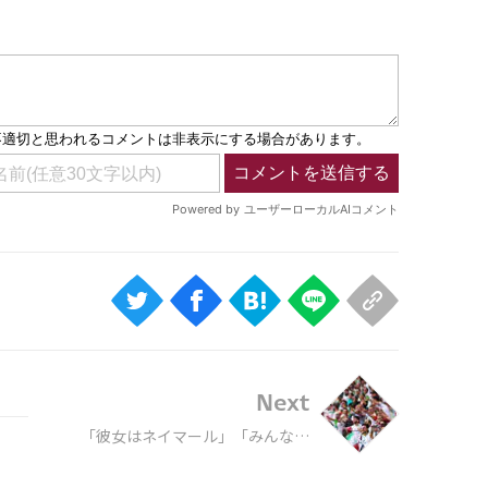
Next
「彼女はネイマール」「みんなが
惚れている」衝撃の足技で男性た
ちを翻弄するイラン人女性が話題