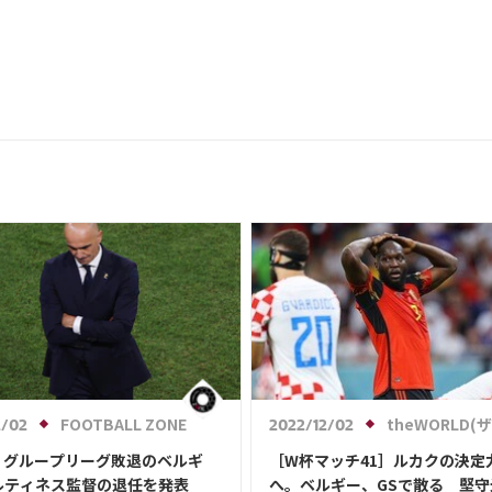
FOOTBALL ZONE
theWORLD(ザ・ワールドWeb)
2/02
2022/12/02
】グループリーグ敗退のベルギ
［W杯マッチ41］ルカクの決定
ルティネス監督の退任を発表
へ。ベルギー、GSで散る 堅守