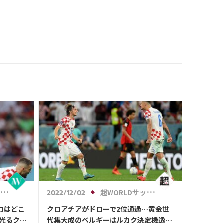
沸騰「女王だ」
超WORLDサッカー!
2022/12/02
力はどこ
クロアチアがドローで2位通過…黄金世
光るク
代集大成のベルギーはルカク決定機逸響