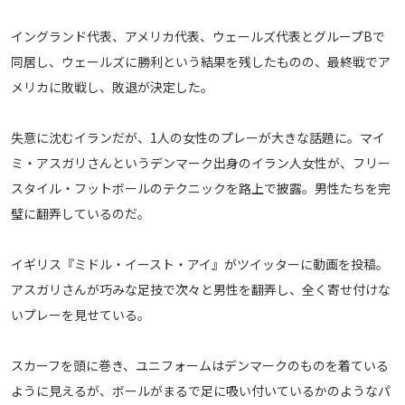
メディアアライアンス
イングランド代表、アメリカ代表、ウェールズ代表とグループBで
同居し、ウェールズに勝利という結果を残したものの、最終戦でア
メリカに敗戦し、敗退が決定した。
失意に沈むイランだが、1人の女性のプレーが大きな話題に。マイ
ミ・アスガリさんというデンマーク出身のイラン人女性が、フリー
スタイル・フットボールのテクニックを路上で披露。男性たちを完
璧に翻弄しているのだ。
イギリス『ミドル・イースト・アイ』がツイッターに動画を投稿。
アスガリさんが巧みな足技で次々と男性を翻弄し、全く寄せ付けな
いプレーを見せている。
スカーフを頭に巻き、ユニフォームはデンマークのものを着ている
ように見えるが、ボールがまるで足に吸い付いているかのようなパ