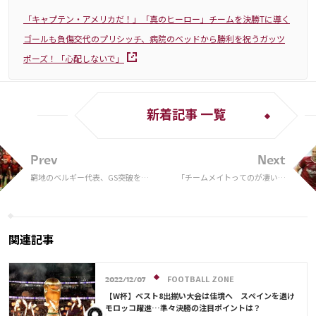
「キャプテン・アメリカだ！」「真のヒーロー」チームを決勝Tに導く
ゴールも負傷交代のプリシッチ、病院のベッドから勝利を祝うガッツ
ポーズ！「心配しないで」
新着記事 一覧
Prev
Next
窮地のベルギー代表、GS突破を懸
「チームメイトってのが凄い」
けたクロアチア戦のスタメンを発
槙野智章と“敵”イニエスタの肩
表！主将アザールが先発落ち【W杯
組み２ショットが話題！「恐れ
F組】
入ります！」【W杯】
関連記事
FOOTBALL ZONE
2022/12/07
【W杯】ベスト8出揃い大会は佳境へ スペインを退け
モロッコ躍進…準々決勝の注目ポイントは？