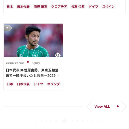
日本
日本代表
南野 拓実
クロアチア
長友 佑都
ドイツ
スペイン
川島 永嗣
谷 晃生
吉田 麻也
谷口 彰悟
伊東 純也
Qoly
2025/09/20
日本代表DF菅原由勢、東京五輪落
選で一晩中泣いたと告白…2022年
Ｗ杯落選後には森保監督に理由を聞
日本
日本代表
ドイツ
オランダ
く「受け入れるのは難しかった」
View ALL