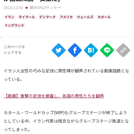
Ranking
2022/12/01
超WORLDサッカー!
大会について
イラン
ネイマール
デンマーク
アメリカ
ウェールズ
カタール
イングランド
About
視聴方法
iOS Apps
イラン人女性の巧みな足技に男性陣が翻弄されている動画話題とな
っている。
Android
【動画】衝撃の足技を披露し、各国の男性たちを翻弄
Web
ABEMAの視聴について
カタール・ワールドカップ(W杯)もグループステージが終了しよう
TV
としている中、イラン代表は残念ながらグループステージ敗退とな
ってしまった。