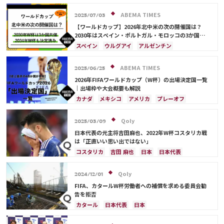
リオネル・メッシ
ネイマール
イラン
カタール
イラン
ブラジル
アルゼンチン
ポーランド
メキシコ
モロッコ
韓国
セネガル
権田 修一
マヌエル・ノイアー
ABEMA TIMES
2025/07/03
アメリカ
ウェールズ
コスタリカ
C・ロナウド
サウジアラビア
デンマーク
セルビア
【ワールドカップ】2026年北中米の次の開催国は？
ルカ・モドリッチ
キリアン・ムバッペ
スペイン
フランス
クロアチア
スイス
2030年はスペイン・ポルトガル・モロッコの3か国共
催！ ウルグアイ・アルゼンチン・パラグアイでも限定
クリスティアン・エリクセン
サディオ・マネ
イングランド
オランダ
ポーランド
スペイン
ウルグアイ
アルゼンチン
開催
リシャルリソン
カリム・ベンゼマ
ポルトガル
エクアドル
ウルグアイ
カナダ
ポルトガル
モロッコ
ブラジル
ドイツ
ポール・ポグバ
エンゴロ・カンテ
メキシコ
ガーナ
カメルーン
モロッコ
韓国
サウジアラビア
メキシコ
アメリカ
フランス
ABEMA TIMES
2025/06/25
ハリー・ケイン
アメリカ
ウェールズ
オーストラリア
イングランド
日本
カナダ
韓国
セルビア
2026年FIFAワールドカップ（W杯）の出場決定国一覧
コスタリカ
日本代表
リオネル・メッシ
スイス
オーストラリア
カタール
ウェールズ
｜出場枠や大会概要も解説
ネイマール
ケイラー・ナバス
カナダ
メキシコ
アメリカ
プレーオフ
イラン
韓国
日本
ブラジル
アルゼンチン
エクアドル
オーストラリア
日本代表
Qoly
2025/03/09
日本代表の元主将吉田麻也、2022年W杯コスタリカ戦
は「正直いい思い出ではない」
コスタリカ
吉田 麻也
日本
日本代表
メキシコ
アメリカ
山根 視来
スペイン
Qoly
2024/12/01
FIFA、カタールW杯労働者への補償を求める委員会勧
告を拒否
カタール
日本代表
日本