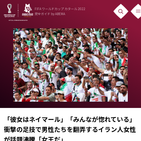
FIFA ワールドカップ カタール 2022
完全ガイド
by ABEMA
ニュース
News
出場国
Teams
日本代表
Team Japan
日程・結果
「彼女はネイマール」「みんなが惚れている」
Schedule
衝撃の足技で男性たちを翻弄するイラン人女性
ランキング
が話題沸騰「女王だ」