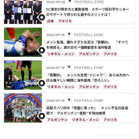
FOOTBALL ZONE
2024/09/18
FC東京が帝京大と業務提携 スポーツ医科学センター
のサポートで得られる選手のメリットは？
日本
アメリカ
FOOTBALL ZONE
2024/07/15
メッシ負傷、腫れすぎた右足は「衝撃的」 「すべて
を物語る」涙の交代→優勝歓喜を海外報道
リオネル・メッシ
アルゼンチン
アメリカ
FOOTBALL ZONE
2024/07/15
「衝撃的」 メッシ右足首“ぐにゃり”…あらぬ方向へ
捻る痛々しい瞬間に海外震撼「恐ろしい」
リオネル・メッシ
アルゼンチン
アメリカ
エクアドル
FOOTBALL ZONE
2024/07/15
采配ズバリ的中「完璧に実った」 メッシ不在の延長
戦で…アルゼンチン“英断”を現地絶賛
アルゼンチン
リオネル・メッシ
アメリカ