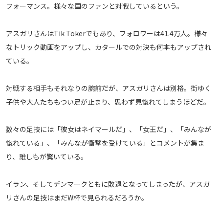
フォーマンス。様々な国のファンと対戦しているという。
運営会社
ご利用にあたって
アスガリさんはTik Tokerでもあり、フォロワーは41.4万人。様々
プライバシーポリシー
なトリック動画をアップし、カタールでの対決も何本もアップされ
お問い合わせ
ている。
対戦する相手もそれなりの腕前だが、アスガリさんは別格。街ゆく
Share
子供や大人たちもつい足が止まり、思わず見惚れてしまうほどだ。
© AbemaTV. Inc. All Rights Reserved.
数々の足技には「彼女はネイマールだ」、「女王だ」、「みんなが
惚れている」、「みんなが衝撃を受けている」とコメントが集ま
り、誰しもが驚いている。
イラン、そしてデンマークともに敗退となってしまったが、アスガ
リさんの足技はまだW杯で見られるだろうか。