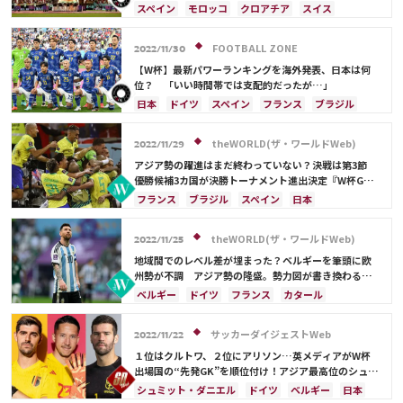
スペイン
モロッコ
クロアチア
スイス
ブラジル
アルゼンチン
アメリカ
リオネル・メッシ
キリアン・ムバッペ
FOOTBALL ZONE
2022/11/30
カタール
フランス
ベルギー
イングランド
【W杯】最新パワーランキングを海外発表、日本は何
ポーランド
カナダ
メキシコ
セネガル
韓国
位？ 「いい時間帯では支配的だったが…」
日本
サウジアラビア
オランダ
ポルトガル
日本
ドイツ
スペイン
フランス
ブラジル
カメルーン
オーストラリア
メンフィス・デパイ
コスタリカ
セルビア
スイス
ネイマール
イラン
ドイツ
デンマーク
セルビア
カタール
イラン
サウジアラビア
デンマーク
theWORLD(ザ・ワールドWeb)
2022/11/29
エクアドル
ウルグアイ
ガーナ
ウェールズ
ベルギー
クロアチア
イングランド
オランダ
アジア勢の躍進はまだ終わっていない？決戦は第3節
C・ロナウド
ルカ・モドリッチ
ネイマール
ポーランド
ポルトガル
アルゼンチン
優勝候補3カ国が決勝トーナメント進出決定『W杯GS
第2節まとめ』
アクラフ・ハキミ
カゼミーロ
ポール・ポグバ
エクアドル
ウルグアイ
カナダ
メキシコ
フランス
ブラジル
スペイン
日本
エンゴロ・カンテ
ハリー・ケイン
ガーナ
セネガル
カメルーン
モロッコ
韓国
サウジアラビア
ドイツ
ベルギー
スイス
ラファエル・バラン
アメリカ
ウェールズ
オーストラリア
ポルトガル
オーストラリア
クロアチア
theWORLD(ザ・ワールドWeb)
2022/11/25
日本代表
三笘 薫
キリアン・ムバッペ
ガーナ
韓国
カタール
イラン
デンマーク
地域間でのレベル差が埋まった？ベルギーを筆頭に欧
イングランド
エクアドル
ウルグアイ
州勢が不調 アジア勢の隆盛。勢力図が書き換わる
『W杯GS第1節まとめ』
メキシコ
セネガル
モロッコ
アメリカ
ベルギー
ドイツ
フランス
カタール
コスタリカ
ネイマール
カリム・ベンゼマ
サウジアラビア
デンマーク
セルビア
セルビア
オランダ
ポーランド
アルゼンチン
スペイン
日本
クロアチア
ポルトガル
サッカーダイジェストWeb
2022/11/22
カメルーン
ウェールズ
リオネル・メッシ
ブラジル
カナダ
ガーナ
オーストラリア
１位はクルトワ、２位にアリソン…英メディアがW杯
キリアン・ムバッペ
フィル・フォーデン
イングランド
オランダ
アルゼンチン
出場国の“先発GK”を順位付け！アジア最高位のシュミ
ットは何位？
エクアドル
ウルグアイ
セネガル
シュミット・ダニエル
ドイツ
ベルギー
日本