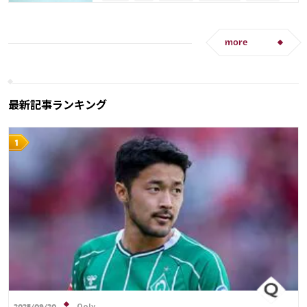
カタール
フランス
イングランド
サウジアラビア
ブラジル
ウルグアイ
メキシコ
アメリカ
ケイラー・ナバス
more
トーマス・ミュラー
マヌエル・ノイアー
ニャブリ
最新記事ランキング
Qoly