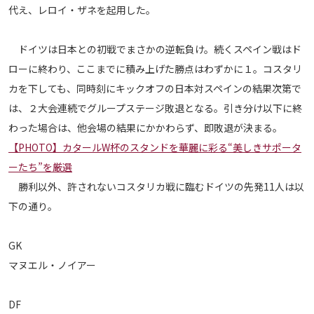
代え、レロイ・ザネを起用した。
メディアアライアンス
ドイツは日本との初戦でまさかの逆転負け。続くスペイン戦はド
ローに終わり、ここまでに積み上げた勝点はわずかに１。コスタリ
カを下しても、同時刻にキックオフの日本対スペインの結果次第で
は、２大会連続でグループステージ敗退となる。引き分け以下に終
わった場合は、他会場の結果にかかわらず、即敗退が決まる。
【PHOTO】カタールW杯のスタンドを華麗に彩る“美しきサポータ
ーたち”を厳選
勝利以外、許されないコスタリカ戦に臨むドイツの先発11人は以
下の通り。
GK
マヌエル・ノイアー
DF