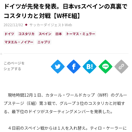
Ranking
ドイツが先発を発表。日本vsスペインの真裏で
コスタリカと対戦【W杯E組】
大会について
2022/12/02
サッカーダイジェストWeb
About
ドイツ
コスタリカ
スペイン
日本
トーマス・ミュラー
マヌエル・ノイアー
ニャブリ
視聴方法
iOS Apps
Android
現地時間12月１日、カタール・ワールドカップ（W杯）のグルー
Web
プステージ（E組）第３戦で、グループ３位のコスタリカと対戦す
ABEMAの視聴について
る、最下位のドイツがスターティングメンバーを発表した。
TV
４日前のスペイン戦からは１人を入れ替え。ティロ・ケーラーに