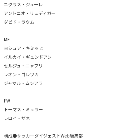
ニクラス・ジューレ
運営会社
アントニオ・リュディガー
ご利用にあたって
ダビド・ラウム
プライバシーポリシー
お問い合わせ
MF
ヨシュア・キミッヒ
イルカイ・ギュンドアン
Share
セルジュ・ニャブリ
© AbemaTV. Inc. All Rights Reserved.
レオン・ゴレツカ
ジャマル・ムシアラ
FW
トーマス・ミュラー
レロイ・ザネ
構成●サッカーダイジェストWeb編集部