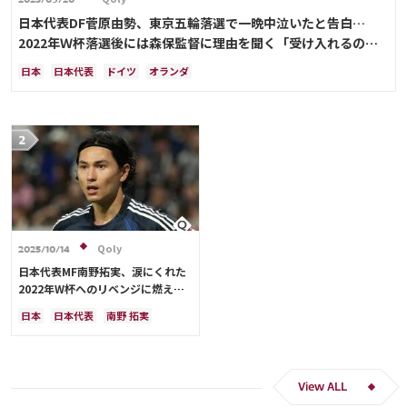
2025/09/20
日本代表DF菅原由勢、東京五輪落選で一晩中泣いたと告白…
2022年Ｗ杯落選後には森保監督に理由を聞く「受け入れるのは
難しかった」
日本
日本代表
ドイツ
オランダ
Qoly
2025/10/14
日本代表MF南野拓実、涙にくれた
2022年W杯へのリベンジに燃える
「絶対にリベンジしたい」「サッカ
日本
日本代表
南野 拓実
ー人生をかけた戦い」
クロアチア
長友 佑都
ドイツ
スペイン
川島 永嗣
谷 晃生
吉田 麻也
谷口 彰悟
伊東 純也
View ALL