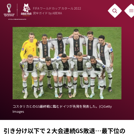
FIFA ワールドカップ カタール 2022
完全ガイド
by ABEMA
ニュース
News
出場国
Teams
日本代表
Team Japan
日程・結果
コスタリカとのGS最終戦に臨むドイツが先発を発表した。(C)Getty
Images
Schedule
ランキング
引き分け以下で２大会連続GS敗退…最下位の