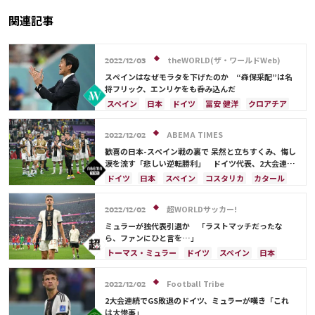
関連記事
theWORLD(ザ・ワールドWeb)
2022/12/03
スペインはなぜモラタを下げたのか “森保采配”は名
将フリック、エンリケをも呑み込んだ
スペイン
日本
ドイツ
冨安 健洋
クロアチア
トーマス・ミュラー
日本代表
マルコ・アセンシオ
コスタリカ
権田 修一
ABEMA TIMES
2022/12/02
長友 佑都
浅野 拓磨
三笘 薫
久保 建英
歓喜の日本-スペイン戦の裏で 呆然と立ちすくみ、悔し
鎌田 大地
アンス・ファティ
前田 大然
涙を流す「悲しい逆転勝利」 ドイツ代表、2大会連続
グループステージ敗退
ドイツ
日本
スペイン
コスタリカ
カタール
日本代表
トーマス・ミュラー
マヌエル・ノイアー
超WORLDサッカー!
2022/12/02
ミュラーが独代表引退か 「ラストマッチだったな
ら、ファンにひと言を…」
トーマス・ミュラー
ドイツ
スペイン
日本
コスタリカ
日本代表
Football Tribe
2022/12/02
2大会連続でGS敗退のドイツ、ミュラーが嘆き「これ
は大惨事」