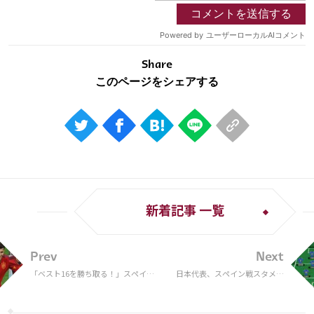
Share
新着記事 一覧
Prev
Next
「ベスト16を勝ち取る！」スペイン
日本代表、スペイン戦スタメン
代表の先発メンバーに母国サポは気
発表！ 3バックで谷口彰悟が初
合十分！ 日本のファンからは悲鳴も
出場、久保、鎌田に1トップは
「ガチやんけ」【W杯E組】
前田