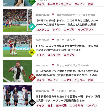
ドイツ
トーマス・ミュラー
スペイン
日本
コスタリカ
日本代表
theWORLD(ザ・ワールドWeb)
2022/12/02
［W杯マッチ44］ドイツ、コスタリカとの激しいシー
ソーゲームを制すも…… 無念の2大会連続GL敗退
コスタリカ
ドイツ
ニャブリ
イングランド
日本
マヌエル・ノイアー
スペイン
アメリカ
ケイラー・ナバス
トーマス・ミュラー
サッカーキング
2022/12/02
サウジアラビア
フランス
メキシコ
日本代表
ドイツ、コスタリカ撃破で今大会初勝利も…得失点差
で及ばず2大会連続で決勝T進出を逃す
ドイツ
コスタリカ
ニャブリ
ケイラー・ナバス
スペイン
日本
日本代表
トーマス・ミュラー
マヌエル・ノイアー
サッカーダイジェストWeb
2022/12/02
崖っぷちのドイツに現れた救世主。スペイン戦で同点
弾の29歳FWはなぜ代表に招集させてこなかったのか
【W杯】
ドイツ
スペイン
トーマス・ミュラー
日本
コスタリカ
カメルーン
日本代表
ロベルト・レバンドフスキ
ABEMA TIMES
2022/12/02
日本代表の運命をも左右する重要な一戦 ドイツ“決死
の覚悟”でグループリーグ逆転突破なるか
ドイツ
日本
日本代表
コスタリカ
スペイン