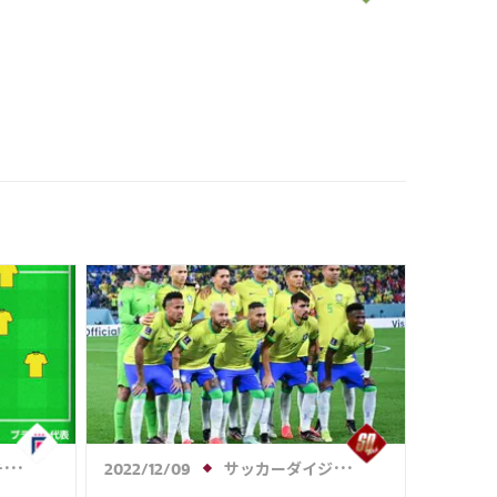
3)1 クロアチア代表《カタールW
杯》
ル
サッカーダイジェストWeb
2022/12/09