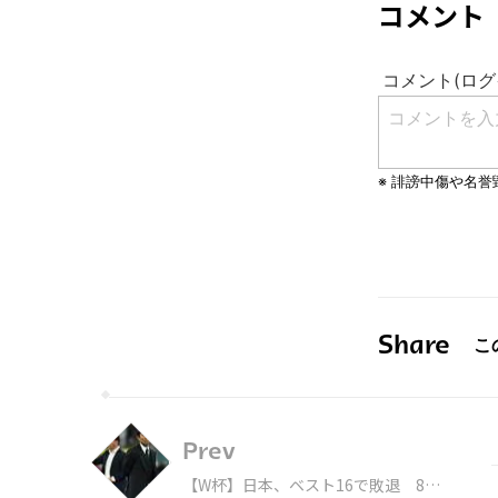
コメント
Share
Prev
【W杯】日本、ベスト16で敗退 8強