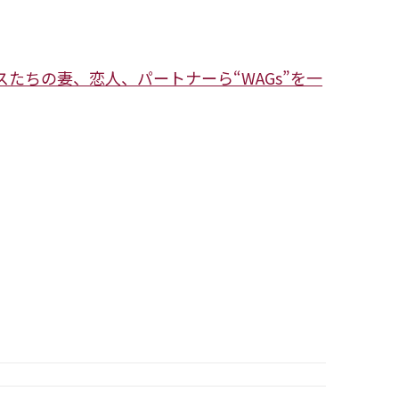
スたちの妻、恋人、パートナーら“WAGs”を一