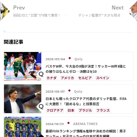
Prev
Next
前回2位と“王国”が8強で激突！ ク
デシャン監督が“大きな弱点な
ロアチアは日本戦から先発2人変
い”イングランド攻略語る…ム
更、ブラジルは韓国戦と同じスタメ
バッペvsウォーカーにも言及
ン
関連記事
Qoly
2023/09/04
バスケW杯、今大会の8強が決定！サッカーW杯8強と
の被りはなんとゼロ…決勝は9/10
カナダ
アメリカ
セルビア
スペイン
ブラジル
日本
ドイツ
フランス
アルゼンチン
サウジアラビア
クロアチア
Qoly
2023/03/07
イングランド
オランダ
ポルトガル
モロッコ
日本とも戦ったクロアチア代表のダリッチ監督、FIFA
に大激怒！「舐めるな」と投票拒否
クロアチア
日本
ブラジル
フランス
カタール
ドイツ
デンマーク
スペイン
ベルギー
イングランド
アルゼンチン
ABEMA TIMES
2024/10/29
モロッコ
ルカ・モドリッチ
最新FIFAランキング情報&推移や決め方の解説｜男子
サッカー・女子サッカーの日本代表を網羅