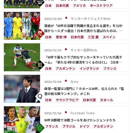
日本
日本代表
アメリカ
オーストラリア
サウジアラビア
ブラジル
アルゼンチン
カタール
イラン
韓国
ドイツ
スペイン
サッカーダイジェストWeb
2022/12/30
フランス
ベルギー
スイス
イングランド
英紙が「W杯の活躍で飛躍が見込まれる選手」を32か
オランダ
ポルトガル
デンマーク
セルビア
国から一人ずつ選出！日本代表から選ばれたのは、堂
安や三笘ではなく…
クロアチア
ポーランド
エクアドル
日本
堂安 律
日本代表
三笘 薫
スペイン
ウルグアイ
カナダ
メキシコ
ガーナ
田中 碧
ドイツ
カタール
クロアチア
イラン
セネガル
カメルーン
モロッコ
ウェールズ
サウジアラビア
デンマーク
セルビア
サッカー批評Web
2022/12/29
コスタリカ
フランス
ベルギー
スイス
イングランド
「W杯で最もクラブ的なサッカーをやっていた代表チ
オランダ
ポーランド
ポルトガル
ブラジル
ーム」「新たな4年の潮流をつくるのはCL」【日本サ
ッカー2023年「W杯ドーハの歓喜超え」への激論】(2)
アルゼンチン
エクアドル
ウルグアイ
カナダ
日本
アルゼンチン
イングランド
フランス
メキシコ
ガーナ
セネガル
カメルーン
リオネル・メッシ
ドイツ
日本代表
モロッコ
韓国
アメリカ
ウェールズ
キリアン・ムバッペ
スペイン
クロアチア
Qoly
2022/12/28
オーストラリア
コスタリカ
ケイラー・ナバス
ブラジル
カリム・ベンゼマ
エンゴロ・カンテ
森保一監督は2億円に？カタールW杯、伝えられた「監
サルダル・アズムン
督の給与額ランキング」がこれ
日本
サウジアラビア
日本代表
カタール
イラン
ドイツ
デンマーク
セルビア
スペイン
フランス
ベルギー
クロアチア
Football Tribe
2022/12/24
スイス
イングランド
オランダ
ポーランド
W杯決勝戦で決勝ゴールをあげたレジェンドたち
ポルトガル
ブラジル
アルゼンチン
フランス
ブラジル
ドイツ
アルゼンチン
エクアドル
ウルグアイ
カナダ
メキシコ
キリアン・ムバッペ
スペイン
イングランド