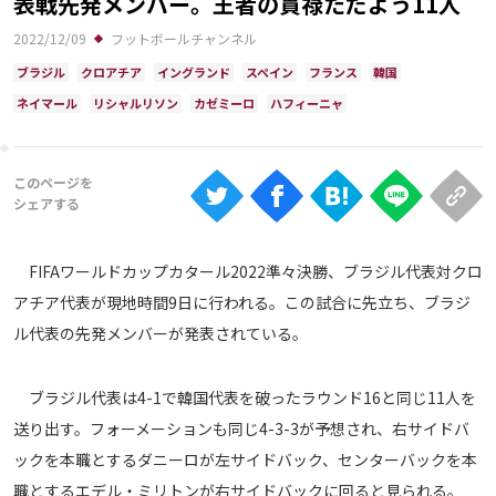
表戦先発メンバー。王者の貫禄ただよう11人
Ranking
2022/12/09
フットボールチャンネル
大会について
ブラジル
クロアチア
イングランド
スペイン
フランス
韓国
About
ネイマール
リシャルリソン
カゼミーロ
ハフィーニャ
視聴方法
iOS Apps
FIFAワールドカップカタール2022準々決勝、ブラジル代表対クロ
Android
アチア代表が現地時間9日に行われる。この試合に先立ち、ブラジ
ル代表の先発メンバーが発表されている。
Web
ABEMAの視聴について
ブラジル代表は4-1で韓国代表を破ったラウンド16と同じ11人を
TV
送り出す。フォーメーションも同じ4-3-3が予想され、右サイドバ
ックを本職とするダニーロが左サイドバック、センターバックを本
職とするエデル・ミリトンが右サイドバックに回ると見られる。