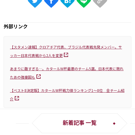
外部リンク
【スタメン速報】クロアチア代表、ブラジル代表戦先発メンバー。サ
ッカー日本代表戦から2人を変更
あまりに酷すぎる…。カタールW杯最悪のチーム5選。日本代表に敗れ
たあの強豪国も
【ベスト8決定版】カタールW杯戦力値ランキング1～8位 全チーム紹
介
新着記事 一覧