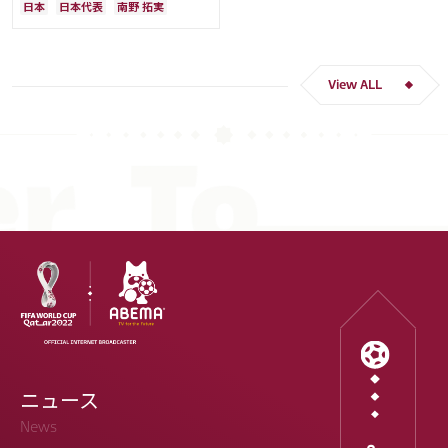
日本
日本代表
南野 拓実
ー人生をかけた戦い」
クロアチア
長友 佑都
ドイツ
スペイン
川島 永嗣
谷 晃生
吉田 麻也
谷口 彰悟
伊東 純也
View ALL
ニュース
News