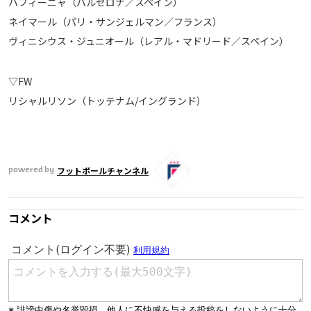
ハフィーニャ（バルセロナ／スペイン）
運営会社
ネイマール（パリ・サンジェルマン／フランス）
ヴィニシウス・ジュニオール（レアル・マドリード／スペイン）
ご利用にあたって
プライバシーポリシー
▽FW
お問い合わせ
リシャルリソン（トッテナム/イングランド）
Share
© AbemaTV. Inc. All Rights Reserved.
フットボールチャンネル
powered by
コメント