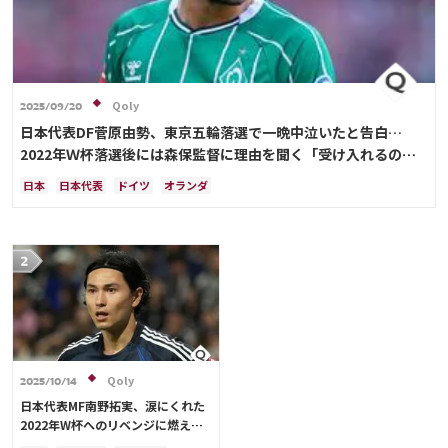
Qoly
2025/09/20
日本代表DF菅原由勢、東京五輪落選で一晩中泣いたと告白…
2022年Ｗ杯落選後には森保監督に理由を聞く「受け入れるのは
難しかった」
日本
日本代表
ドイツ
オランダ
Qoly
2025/10/14
日本代表MF南野拓実、涙にくれた
2022年W杯へのリベンジに燃える
「絶対にリベンジしたい」「サッカ