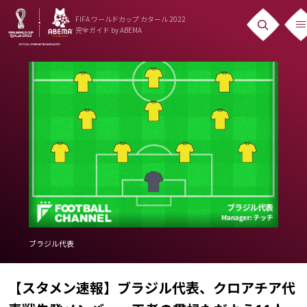
FIFA ワールドカップ カタール 2022
完全ガイド
by ABEMA
ニュース
News
出場国
Teams
日本代表
Team Japan
日程・結果
ブラジル代表
Schedule
【スタメン速報】ブラジル代表、クロアチア代
ランキング