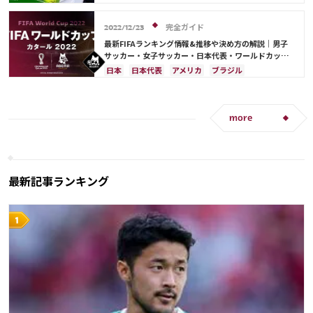
ガーナ
セネガル
カメルーン
モロッコ
韓国
日本
リオネル・メッシ
三笘 薫
アメリカ
ウェールズ
オーストラリア
完全ガイド
サウジアラビア
クロアチア
オランダ
2022/12/23
コスタリカ
ウェールズ
日本代表
ケイラー・ナバス
最新FIFAランキング情報&推移や決め方の解説｜男子
サッカー・女子サッカー・日本代表・ワールドカップ
出場国を網羅
日本
日本代表
アメリカ
ブラジル
オーストラリア
イラン
フランス
韓国
ドイツ
ベルギー
クロアチア
スイス
イングランド
アルゼンチン
ガーナ
more
デンマーク
セルビア
スペイン
オランダ
ポーランド
ポルトガル
エクアドル
ウルグアイ
カナダ
メキシコ
セネガル
カメルーン
モロッコ
ウェールズ
コスタリカ
最新記事ランキング
カタール
サウジアラビア
中山 雄太