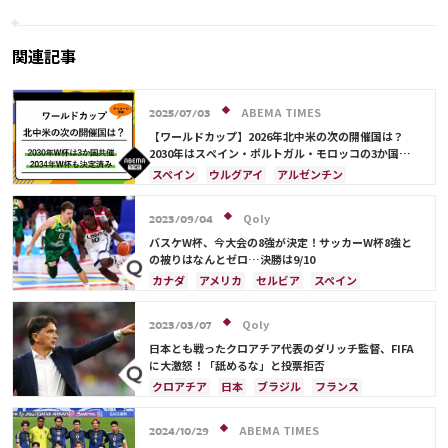
策、リバプール時代のエピソー
ド告白「全員がやっていた」
関連記事
ABEMA TIMES
2025/07/03
【ワールドカップ】2026年北中米の次の開催国は？
2030年はスペイン・ポルトガル・モロッコの3か国共
催！ ウルグアイ・アルゼンチン・パラグアイでも限定
スペイン
ウルグアイ
アルゼンチン
開催
ポルトガル
モロッコ
ブラジル
ドイツ
サウジアラビア
メキシコ
アメリカ
フランス
Qoly
2023/09/04
イングランド
日本
カナダ
韓国
セルビア
バスケW杯、今大会の8強が決定！サッカーW杯8強と
スイス
オーストラリア
カタール
ウェールズ
の被りはなんとゼロ…決勝は9/10
カナダ
アメリカ
セルビア
スペイン
ブラジル
日本
ドイツ
フランス
アルゼンチン
サウジアラビア
クロアチア
Qoly
2023/03/07
イングランド
オランダ
ポルトガル
モロッコ
日本とも戦ったクロアチア代表のダリッチ監督、FIFA
に大激怒！「舐めるな」と投票拒否
クロアチア
日本
ブラジル
フランス
カタール
ドイツ
デンマーク
スペイン
ベルギー
イングランド
アルゼンチン
ABEMA TIMES
2024/10/29