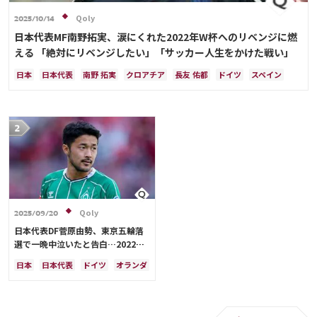
Qoly
2025/10/14
日本代表MF南野拓実、涙にくれた2022年W杯へのリベンジに燃
える 「絶対にリベンジしたい」「サッカー人生をかけた戦い」
日本
日本代表
南野 拓実
クロアチア
長友 佑都
ドイツ
スペイン
川島 永嗣
谷 晃生
吉田 麻也
谷口 彰悟
伊東 純也
Qoly
2025/09/20
日本代表DF菅原由勢、東京五輪落
選で一晩中泣いたと告白…2022年
Ｗ杯落選後には森保監督に理由を聞
日本
日本代表
ドイツ
オランダ
く「受け入れるのは難しかった」