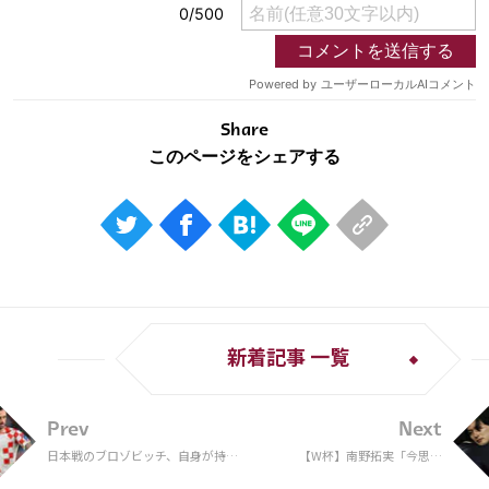
Share
新着記事 一覧
Prev
Next
日本戦のブロゾビッチ、自身が持つ
【W杯】南野拓実「今思う
W杯走行距離新記録を更新
と…」 PK戦の驚くべき強化