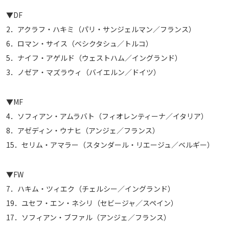
運営会社
▼DF
2．アクラフ・ハキミ（パリ・サンジェルマン／フランス）
ご利用にあたって
6．ロマン・サイス（ベシクタシュ／トルコ）
プライバシーポリシー
5．ナイフ・アゲルド（ウェストハム／イングランド）
お問い合わせ
3．ノゼア・マズラウィ（バイエルン／ドイツ）
Share
▼MF
© AbemaTV. Inc. All Rights Reserved.
4．ソフィアン・アムラバト（フィオレンティーナ／イタリア）
8．アゼディン・ウナヒ（アンジェ／フランス）
15．セリム・アマラー（スタンダール・リエージュ／ベルギー）
▼FW
7．ハキム・ツィエク（チェルシー／イングランド）
19．ユセフ・エン・ネシリ（セビージャ／スペイン）
17．ソフィアン・ブファル（アンジェ／フランス）