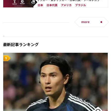
出場国を網羅
アクラフ・ハキミ
カタール
イラン
日本
日本代表
アメリカ
ブラジル
ポルトガル
韓国
リシャルリソン
ドイツ
オーストラリア
イラン
フランス
韓国
日本
C・ロナウド
ドイツ
ベルギー
クロアチア
スイス
イングランド
アルゼンチン
ガーナ
more
デンマーク
セルビア
スペイン
オランダ
ポーランド
ポルトガル
エクアドル
ウルグアイ
カナダ
メキシコ
セネガル
カメルーン
モロッコ
ウェールズ
コスタリカ
最新記事ランキング
カタール
サウジアラビア
中山 雄太