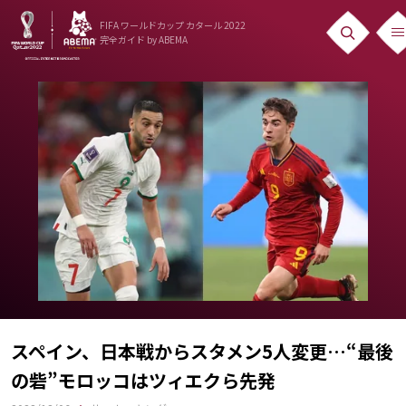
FIFA ワールドカップ カタール 2022
完全ガイド
by ABEMA
ニュース
News
出場国
Teams
日本代表
Team Japan
日程・結果
Schedule
スペイン、日本戦からスタメン5人変更…“最後
の砦”モロッコはツィエクら先発
ランキング