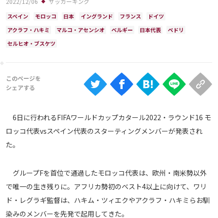
2022/12/06
サッカーキング
Ranking
スペイン
モロッコ
日本
イングランド
フランス
ドイツ
大会について
アクラフ・ハキミ
マルコ・アセンシオ
ベルギー
日本代表
ペドリ
About
セルヒオ・ブスケツ
視聴方法
iOS Apps
6日に行われるFIFAワールドカップカタール2022・ラウンド16 モ
ロッコ代表vsスペイン代表のスターティングメンバーが発表され
Android
た。
Web
ABEMAの視聴について
グループFを首位で通過したモロッコ代表は、欧州・南米勢以外
で唯一の生き残りに。アフリカ勢初のベスト4以上に向けて、ワリ
TV
ド・レグラギ監督は、ハキム・ツィエクやアクラフ・ハキミらお馴
染みのメンバーを先発で起用してきた。