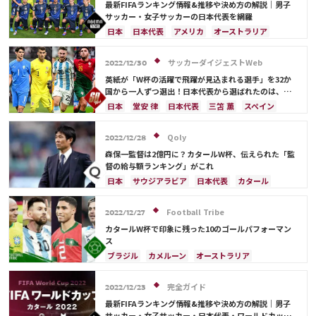
モロッコ
ルカ・モドリッチ
最新FIFAランキング情報&推移や決め方の解説｜男子
サッカー・女子サッカーの日本代表を網羅
日本
日本代表
アメリカ
オーストラリア
サウジアラビア
ブラジル
アルゼンチン
カタール
イラン
韓国
ドイツ
スペイン
サッカーダイジェストWeb
2022/12/30
フランス
ベルギー
スイス
イングランド
英紙が「W杯の活躍で飛躍が見込まれる選手」を32か
オランダ
ポルトガル
デンマーク
セルビア
国から一人ずつ選出！日本代表から選ばれたのは、堂
安や三笘ではなく…
クロアチア
ポーランド
エクアドル
日本
堂安 律
日本代表
三笘 薫
スペイン
ウルグアイ
カナダ
メキシコ
ガーナ
田中 碧
ドイツ
カタール
クロアチア
イラン
セネガル
カメルーン
モロッコ
ウェールズ
サウジアラビア
デンマーク
セルビア
Qoly
2022/12/28
コスタリカ
フランス
ベルギー
スイス
イングランド
森保一監督は2億円に？カタールW杯、伝えられた「監
オランダ
ポーランド
ポルトガル
ブラジル
督の給与額ランキング」がこれ
アルゼンチン
エクアドル
ウルグアイ
カナダ
日本
サウジアラビア
日本代表
カタール
メキシコ
ガーナ
セネガル
カメルーン
イラン
ドイツ
デンマーク
セルビア
モロッコ
韓国
アメリカ
ウェールズ
スペイン
フランス
ベルギー
クロアチア
Football Tribe
2022/12/27
オーストラリア
コスタリカ
ケイラー・ナバス
スイス
イングランド
オランダ
ポーランド
カタールW杯で印象に残った10のゴールパフォーマン
サルダル・アズムン
ポルトガル
ブラジル
アルゼンチン
ス
エクアドル
ウルグアイ
カナダ
メキシコ
ブラジル
カメルーン
オーストラリア
ガーナ
セネガル
カメルーン
モロッコ
韓国
キリアン・ムバッペ
スイス
アルゼンチン
アメリカ
ウェールズ
オーストラリア
スペイン
フランス
オランダ
エクアドル
完全ガイド
2022/12/23
コスタリカ
ガーナ
モロッコ
リオネル・メッシ
最新FIFAランキング情報&推移や決め方の解説｜男子
ジャック・グリーリッシュ
イングランド
サッカー・女子サッカー・日本代表・ワールドカップ