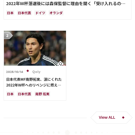
2022年Ｗ杯落選後には森保監督に理由を聞く「受け入れるのは
難しかった」
日本
日本代表
ドイツ
オランダ
Qoly
2025/10/14
日本代表MF南野拓実、涙にくれた
2022年W杯へのリベンジに燃える
「絶対にリベンジしたい」「サッカ
日本
日本代表
南野 拓実
ー人生をかけた戦い」
クロアチア
長友 佑都
ドイツ
スペイン
川島 永嗣
谷 晃生
吉田 麻也
谷口 彰悟
伊東 純也
View ALL