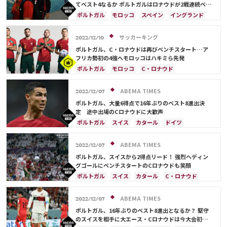
てベスト4なるか ポルトガルはロナウドが2戦連続ベン
チスタート
ポルトガル
モロッコ
スペイン
イングランド
フランス
カタール
ベルギー
ドイツ
スイス
日本
C・ロナウド
アクラフ・ハキミ
サッカーキング
2022/12/10
ベルナルド・シウバ
ペペ
ポルトガル、C・ロナウドは再びベンチスタート…ア
フリカ勢初の4強へモロッコはハキミら先発
ポルトガル
モロッコ
C・ロナウド
アクラフ・ハキミ
イングランド
スペイン
フランス
カタール
サウジアラビア
ドイツ
ABEMA TIMES
2022/12/07
ベルギー
スイス
日本
ジョアン・カンセロ
ポルトガル、大量6得点で16年ぶりのベスト8進出決
ペペ
定 途中出場のCロナウドに大歓声
ポルトガル
スイス
カタール
ドイツ
スペイン
モロッコ
日本
C・ロナウド
ペペ
ABEMA TIMES
2022/12/07
ポルトガル、スイスから2得点リード！ 強烈ヘディン
グゴールにベンチスタートのCロナウドも笑顔
ポルトガル
スイス
カタール
C・ロナウド
ペペ
イングランド
日本
ABEMA TIMES
2022/12/07
ポルトガル、16年ぶりのベスト8進出となるか？ 堅守
のスイスを相手に大エース・Cロナウドは今大会初のベ