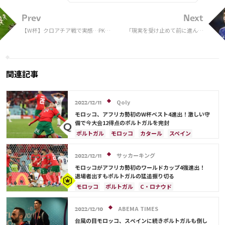
Prev
Next
【W杯】クロアチア戦で実感…PK戦
「現実を受け止めて前に進んで
の“残酷さ”に元主審・家本氏が持
いきます」ドイツ＆スペイン相
論 「勝敗とは違う要素を持ってい
手の2ゴール、堂安律がW杯へ
る」
の想い綴る「夢の舞台は想像以
上のものでした」
関連記事
Qoly
2022/12/11
モロッコ、アフリカ勢初のW杯ベスト4進出！激しい守
備で今大会12得点のポルトガルを完封
ポルトガル
モロッコ
カタール
スペイン
スイス
C・ロナウド
ジョアン・カンセロ
ペペ
サッカーキング
2022/12/11
モロッコがアフリカ勢初のワールドカップ4強進出！
退場者出すもポルトガルの猛追振り切る
モロッコ
ポルトガル
C・ロナウド
ジョアン・カンセロ
カタール
スペイン
フランス
スイス
イングランド
ABEMA TIMES
2022/12/10
アクラフ・ハキミ
ペペ
台風の目モロッコ、スペインに続きポルトガルも倒し