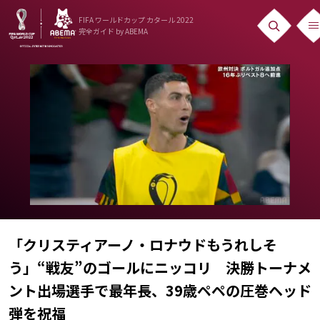
FIFA ワールドカップ カタール 2022
完全ガイド
by ABEMA
ニュース
News
出場国
Teams
日本代表
Team Japan
「クリスティアーノ・ロナウドもうれしそ
日程・結果
う」“戦友”のゴールにニッコリ 決勝トーナメ
Schedule
ント出場選手で最年長、39歳ペペの圧巻ヘッド
ランキング
弾を祝福