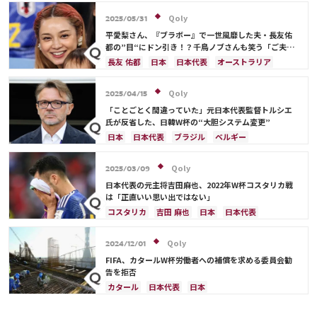
イラン
韓国
日本
ブラジル
アルゼンチン
エクアドル
オーストラリア
日本代表
Qoly
2025/05/31
平愛梨さん、『ブラボー』で一世風靡した夫・長友佑
都の”目“にドン引き！？千鳥ノブさんも笑う「ご夫人
から見ても…」
長友 佑都
日本
日本代表
オーストラリア
サディオ・マネ
Qoly
2025/04/15
「ことごとく間違っていた」元日本代表監督トルシエ
氏が反省した、日韓W杯の“大胆システム変更”
日本
日本代表
ブラジル
ベルギー
Qoly
2025/03/09
日本代表の元主将吉田麻也、2022年W杯コスタリカ戦
は「正直いい思い出ではない」
コスタリカ
吉田 麻也
日本
日本代表
メキシコ
アメリカ
山根 視来
スペイン
Qoly
2024/12/01
FIFA、カタールW杯労働者への補償を求める委員会勧
告を拒否
カタール
日本代表
日本