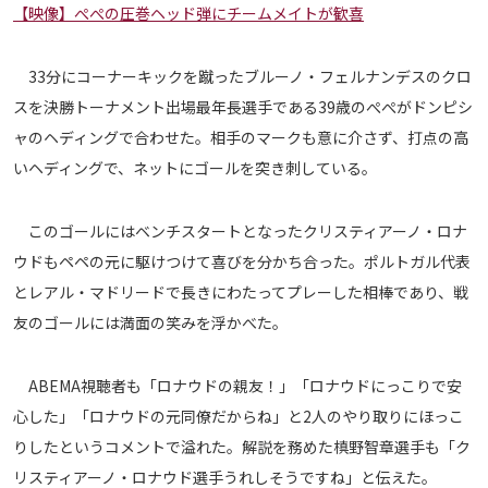
【映像】ぺぺの圧巻ヘッド弾にチームメイトが歓喜
メディアアライアンス
33分にコーナーキックを蹴ったブルーノ・フェルナンデスのクロ
スを決勝トーナメント出場最年長選手である39歳のぺぺがドンピシ
ャのヘディングで合わせた。相手のマークも意に介さず、打点の高
いヘディングで、ネットにゴールを突き刺している。
このゴールにはベンチスタートとなったクリスティアーノ・ロナ
ウドもペペの元に駆けつけて喜びを分かち合った。ポルトガル代表
とレアル・マドリードで長きにわたってプレーした相棒であり、戦
友のゴールには満面の笑みを浮かべた。
ABEMA視聴者も「ロナウドの親友！」「ロナウドにっこりで安
心した」「ロナウドの元同僚だからね」と2人のやり取りにほっこ
りしたというコメントで溢れた。解説を務めた槙野智章選手も「ク
リスティアーノ・ロナウド選手うれしそうですね」と伝えた。