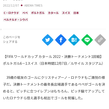
Ranking
2022/12/07
ABEMA TIMES
大会について
C・ロナウド
ペペ
ポルトガル
カタール
スイス
日本
ベルナルド・シウバ
About
視聴方法
iOS Apps
【FIFA ワールドカップ カタール 2022・決勝トーナメント1回戦】
ポルトガル6－1スイス（日本時間12月7日／ルサイル スタジアム）
Android
39歳の戦友のゴールにクリスティアーノ・ロナウドもご満悦の様
Web
子だ。決勝トーナメントの最年長出場選手であるペペがゴールを決
ABEMAの視聴について
めると、ピッチに立つイレブンはもちろん、ピッチ脇でアップして
TV
いたロナウドら控え選手も総出でゴ－ルを祝福した。