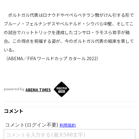
運営会社
ポルトガル代表はロナウドやペペらベテラン勢がけん引する形で
ご利用にあたって
ブルーノ・フェルナンデスやベルナルド・シウバら中堅、そしてこ
プライバシーポリシー
の試合でハットトリックを達成したゴンサロ・ラモスら若手が融
お問い合わせ
合。この得点を祝福する姿が、今のポルトガル代表の結束を表して
いる。
Share
（ABEMA／FIFA ワールドカップ カタール 2022）
© AbemaTV. Inc. All Rights Reserved.
ABEMA TIMES
powered by
コメント