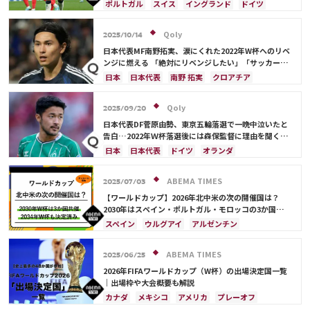
ンチスタート
ポルトガル
スイス
イングランド
ドイツ
カタール
スペイン
セルビア
フランス
ブラジル
ウルグアイ
ガーナ
カメルーン
Qoly
2025/10/14
韓国
アメリカ
日本
C・ロナウド
日本代表MF南野拓実、涙にくれた2022年W杯へのリベ
ベルナルド・シウバ
ペペ
ンジに燃える 「絶対にリベンジしたい」「サッカー人
生をかけた戦い」
日本
日本代表
南野 拓実
クロアチア
長友 佑都
ドイツ
スペイン
川島 永嗣
谷 晃生
吉田 麻也
谷口 彰悟
伊東 純也
Qoly
2025/09/20
日本代表DF菅原由勢、東京五輪落選で一晩中泣いたと
告白…2022年Ｗ杯落選後には森保監督に理由を聞く
「受け入れるのは難しかった」
日本
日本代表
ドイツ
オランダ
ABEMA TIMES
2025/07/03
【ワールドカップ】2026年北中米の次の開催国は？
2030年はスペイン・ポルトガル・モロッコの3か国共
催！ ウルグアイ・アルゼンチン・パラグアイでも限定
スペイン
ウルグアイ
アルゼンチン
開催
ポルトガル
モロッコ
ブラジル
ドイツ
サウジアラビア
メキシコ
アメリカ
フランス
ABEMA TIMES
2025/06/25
イングランド
日本
カナダ
韓国
セルビア
2026年FIFAワールドカップ（W杯）の出場決定国一覧
スイス
オーストラリア
カタール
ウェールズ
｜出場枠や大会概要も解説
カナダ
メキシコ
アメリカ
プレーオフ