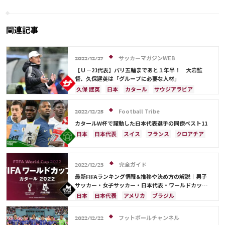
ブラジル代表広報の対応に反響「ど
とマテウ・ラオス氏に決定
うしたらいいのか…」【W杯】
関連記事
サッカーマガジンWEB
2022/12/27
【Ｕ－21代表】パリ五輪まであと１年半！ 大岩監
督、久保建英は「グループに必要な人材」
久保 建英
日本
カタール
サウジアラビア
スイス
日本代表
スペイン
クロアチア
ポルトガル
韓国
オーストラリア
Football Tribe
2022/12/25
カタールW杯で躍動した日本代表選手の同僚ベスト11
日本
日本代表
スイス
フランス
クロアチア
イングランド
アルゼンチン
エクアドル
ウルグアイ
ガーナ
オーストラリア
板倉 滉
完全ガイド
カタール
オランダ
ポルトガル
カメルーン
2022/12/23
韓国
三笘 薫
キリアン・ムバッペ
前田 大然
最新FIFAランキング情報&推移や決め方の解説｜男子
サッカー・女子サッカー・日本代表・ワールドカップ
冨安 健洋
ドイツ
セルビア
ブラジル
出場国を網羅
日本
日本代表
アメリカ
ブラジル
南野 拓実
守田 英正
リオネル・メッシ
オーストラリア
イラン
フランス
韓国
ドイツ
ベルギー
クロアチア
スイス
フットボールチャンネル
2022/12/22