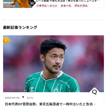
ポーランド
ポルトガル
ブラジル
エクアドル
エース候補 今後も大注目！輝きを放ったニュースタ
ー・フォワード編
ウルグアイ
カナダ
メキシコ
ガーナ
リオネル・メッシ
カタール
ポルトガル
セネガル
カメルーン
韓国
アメリカ
ブラジル
リシャルリソン
オランダ
ウェールズ
オーストラリア
コスタリカ
アルゼンチン
ドイツ
セルビア
スイス
日本代表
リオネル・メッシ
ポーランド
エクアドル
セネガル
シュミット・ダニエル
C・ロナウド
最新記事ランキング
Qoly
2025/09/20
日本代表DF菅原由勢、東京五輪落選で一晩中泣いたと告白…