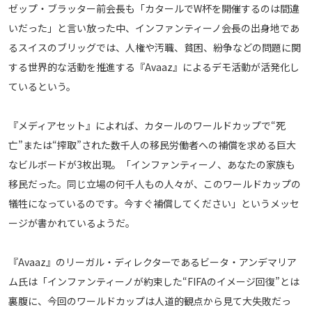
ゼップ・ブラッター前会長も「カタールでW杯を開催するのは間違
メディアアライアンス
いだった」と言い放った中、インファンティーノ会長の出身地であ
るスイスのブリッグでは、人権や汚職、貧困、紛争などの問題に関
する世界的な活動を推進する『Avaaz』によるデモ活動が活発化し
ているという。
『メディアセット』によれば、カタールのワールドカップで“死
亡”または“搾取”された数千人の移民労働者への補償を求める巨大
なビルボードが3枚出現。「インファンティーノ、あなたの家族も
移民だった。同じ立場の何千人もの人々が、このワールドカップの
犠牲になっているのです。今すぐ補償してください」というメッセ
ージが書かれているようだ。
『Avaaz』のリーガル・ディレクターであるビータ・アンデマリア
ム氏は「インファンティーノが約束した“FIFAのイメージ回復”とは
裏腹に、今回のワールドカップは人道的観点から見て大失敗だっ