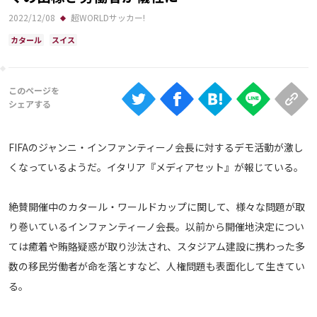
Ranking
2022/12/08
超WORLDサッカー!
大会について
カタール
スイス
About
視聴方法
FIFAのジャンニ・インファンティーノ会長に対するデモ活動が激し
iOS Apps
くなっているようだ。イタリア『メディアセット』が報じている。
Android
絶賛開催中のカタール・ワールドカップに関して、様々な問題が取
り巻いているインファンティーノ会長。以前から開催地決定につい
Web
ては癒着や賄賂疑惑が取り沙汰され、スタジアム建設に携わった多
ABEMAの視聴について
数の移民労働者が命を落とすなど、人権問題も表面化して生きてい
TV
る。