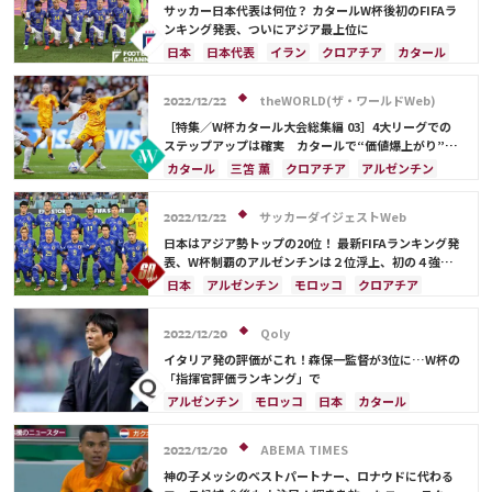
イングランド
アルゼンチン
ガーナ
サッカー日本代表は何位？ カタールW杯後初のFIFAラ
デンマーク
セルビア
スペイン
オランダ
ンキング発表、ついにアジア最上位に
ポーランド
ポルトガル
エクアドル
日本
日本代表
イラン
クロアチア
カタール
ウルグアイ
カナダ
メキシコ
セネガル
フランス
ベルギー
ブラジル
アルゼンチン
カメルーン
モロッコ
ウェールズ
コスタリカ
モロッコ
オーストラリア
サウジアラビア
theWORLD(ザ・ワールドWeb)
2022/12/22
カタール
サウジアラビア
中山 雄太
ドイツ
デンマーク
スペイン
スイス
［特集／W杯カタール大会総集編 03］4大リーグでの
イングランド
オランダ
ポルトガル
ステップアップは確実 カタールで“価値爆上がり”の
11人
ウルグアイ
メキシコ
セネガル
韓国
カタール
三笘 薫
クロアチア
アルゼンチン
アメリカ
三笘 薫
田中 碧
日本
イングランド
堂安 律
オランダ
モロッコ
日本代表
守田 英正
サッカーダイジェストWeb
2022/12/22
リオネル・メッシ
ドイツ
スペイン
スイス
日本はアジア勢トップの20位！ 最新FIFAランキング発
ポーランド
ポルトガル
エクアドル
セネガル
表、W杯制覇のアルゼンチンは２位浮上、初の４強モ
ロッコは22位から…
コスタリカ
C・ロナウド
カリム・ベンゼマ
日本
アルゼンチン
モロッコ
クロアチア
メンフィス・デパイ
伊藤 洋輝
ドイツ
スペイン
フランス
ベルギー
ブラジル
カタール
イラン
サウジアラビア
Qoly
2022/12/20
デンマーク
スイス
イングランド
オランダ
イタリア発の評価がこれ！森保一監督が3位に…W杯の
ポルトガル
ウルグアイ
メキシコ
セネガル
「指揮官評価ランキング」で
韓国
アメリカ
オーストラリア
アルゼンチン
モロッコ
日本
カタール
イラン
サウジアラビア
ドイツ
デンマーク
セルビア
スペイン
フランス
ベルギー
ABEMA TIMES
2022/12/20
クロアチア
スイス
イングランド
オランダ
神の子メッシのベストパートナー、ロナウドに代わる