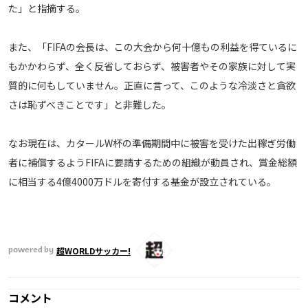
た」と指摘する。
運営会社
ご利用にあたって
また、「FIFAの会長は、この大会から何十億もの利益を得ているに
プライバシーポリシー
もかかわらず、全く反省しておらず、被害者やその家族に対して実
お問い合わせ
質的に何もしていません。正直に言って、このような冷淡さと貪欲
さは恥ずべきことです」と非難した。
Share
なお現在は、カタールW杯の準備期間中に被害を受けた出稼ぎ労働
© AbemaTV. Inc. All Rights Reserved.
者に補償するようFIFAに要請するための組織が動員され、賞金総額
に相当する4億4000万ドルを寄付する基金が設立されている。
超WORLDサッカー!
powered by
コメント