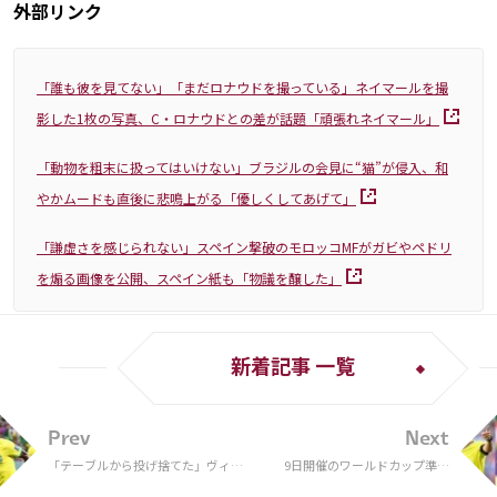
外部リンク
「誰も彼を見てない」「まだロナウドを撮っている」ネイマールを撮
影した1枚の写真、C・ロナウドとの差が話題「頑張れネイマール」
「動物を粗末に扱ってはいけない」ブラジルの会見に“猫”が侵入、和
やかムードも直後に悲鳴上がる「優しくしてあげて」
「謙虚さを感じられない」スペイン撃破のモロッコMFがガビやペドリ
を煽る画像を公開、スペイン紙も「物議を醸した」
新着記事 一覧
Prev
Next
「テーブルから投げ捨てた」ヴィニ
9日開催のワールドカップ準々
シウスの会見中に“珍客”が乱入！
決勝、担当主審はオリヴァー氏