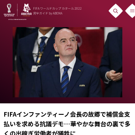
FIFA ワールドカップ カタール 2022
完全ガイド
by ABEMA
ニュース
News
出場国
Teams
日本代表
Team Japan
日程・結果
FIFAインファンティーノ会長の故郷で補償金支
Schedule
払いを求める抗議デモ…華やかな舞台の裏で多
ランキング
くの出稼ぎ労働者が犠牲に