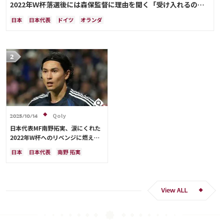
2022年Ｗ杯落選後には森保監督に理由を聞く「受け入れるのは
難しかった」
日本
日本代表
ドイツ
オランダ
Qoly
2025/10/14
日本代表MF南野拓実、涙にくれた
2022年W杯へのリベンジに燃える
「絶対にリベンジしたい」「サッカ
日本
日本代表
南野 拓実
ー人生をかけた戦い」
クロアチア
長友 佑都
ドイツ
スペイン
川島 永嗣
谷 晃生
吉田 麻也
谷口 彰悟
伊東 純也
View ALL