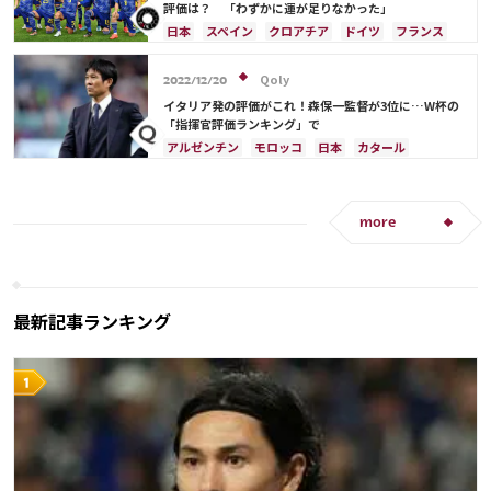
ポーランド
ウルグアイ
メキシコ
セネガル
評価は？ 「わずかに運が足りなかった」
韓国
アメリカ
ウェールズ
オーストラリア
日本
スペイン
クロアチア
ドイツ
フランス
アルゼンチン
モロッコ
オーストラリア
日本代表
ベルギー
スイス
イングランド
Qoly
2022/12/20
オランダ
ポーランド
ポルトガル
ブラジル
イタリア発の評価がこれ！森保一監督が3位に…W杯の
セネガル
韓国
アメリカ
「指揮官評価ランキング」で
アルゼンチン
モロッコ
日本
カタール
イラン
サウジアラビア
ドイツ
デンマーク
セルビア
スペイン
フランス
ベルギー
クロアチア
スイス
イングランド
オランダ
more
ポーランド
ポルトガル
ブラジル
エクアドル
ウルグアイ
カナダ
メキシコ
ガーナ
セネガル
カメルーン
韓国
アメリカ
ウェールズ
オーストラリア
コスタリカ
最新記事ランキング
日本代表
リオネル・メッシ