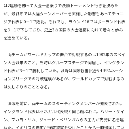
は2連勝を飾って大会一番乗りで決勝トーナメント行きを決めた
メディアアライアンス
が、最終節では大幅ターンオーバーを実施した影響もあってチュニ
ジア代表に0－1で敗北。それでも、ラウンド16ではポーランド代表
を3－1で下しており、史上3カ国目の大会連覇に向けて着々と歩み
を進めている。
両チームがワールドカップの舞台で対戦するのは1982年のスペイ
ン大会以来のこと。当時はグループステージで同居し、イングラン
ド代表が3－1で勝利していた。以降は国際親善試合やUEFAネーシ
ョンズリーグでの対戦経験があるが、ワールドカップで対戦するの
は久しぶりのこととなる。
決戦を前に、両チームのスターティングメンバーが発表された。
イングランド代表はセネガル代表戦と同じ顔ぶれに。ハリー・ケイ
ン、ブカヨ・サカ、ジュード・ベリンガムらの主力が先発に名を連
ねた。イギリスの自宅が強盗被害を受けたことから一時帰国してい