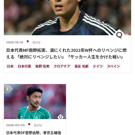
Qoly
2025/10/14
日本代表MF南野拓実、涙にくれた2022年W杯へのリベンジに燃
える 「絶対にリベンジしたい」「サッカー人生をかけた戦い」
日本
日本代表
南野 拓実
クロアチア
長友 佑都
ドイツ
スペイン
川島 永嗣
谷 晃生
吉田 麻也
谷口 彰悟
伊東 純也
Qoly
2025/09/20
日本代表DF菅原由勢、東京五輪落