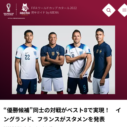
FIFA ワールドカップ カタール 2022
完全ガイド
by ABEMA
ニュース
News
出場国
Teams
日本代表
Team Japan
日程・結果
Schedule
“優勝候補”同士の対戦がベスト8で実現！ イ
ングランド、フランスがスタメンを発表
ランキング