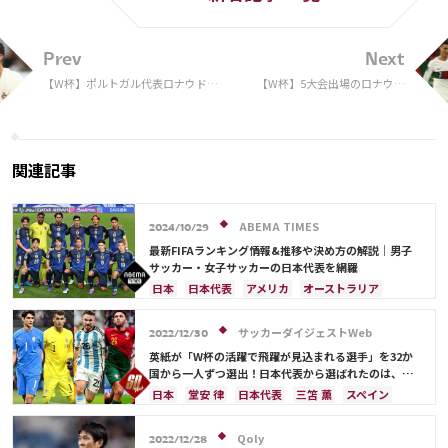
Prev
Next
【W杯】ポルトガル代表ロナウド、
【W杯】5大会出場のロナウド
モロッコに黒星で8強敗退に涙で注
に“決勝トーナメントのジンク
目 「同僚を慰めたり、相手を祝福
ス” 計8戦、シュート27本もノ
したりしなかった…」
ーゴール
関連記事
ABEMA TIMES
2024/10/29
最新FIFAランキング情報&推移や決め方の解説｜男子
サッカー・女子サッカーの日本代表を網羅
日本
日本代表
アメリカ
オーストラリア
サウジアラビア
ブラジル
アルゼンチン
カタール
イラン
韓国
ドイツ
スペイン
サッカーダイジェストWeb
2022/12/30
フランス
ベルギー
スイス
イングランド
英紙が「W杯の活躍で飛躍が見込まれる選手」を32か
オランダ
ポルトガル
デンマーク
セルビア
国から一人ずつ選出！日本代表から選ばれたのは、堂
安や三笘ではなく…
クロアチア
ポーランド
エクアドル
日本
堂安 律
日本代表
三笘 薫
スペイン
ウルグアイ
カナダ
メキシコ
ガーナ
田中 碧
ドイツ
カタール
クロアチア
イラン
セネガル
カメルーン
モロッコ
ウェールズ
サウジアラビア
デンマーク
セルビア
Qoly
2022/12/28