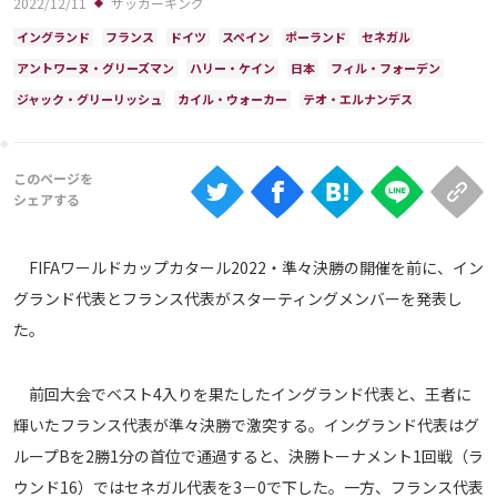
2022/12/11
サッカーキング
Ranking
イングランド
フランス
ドイツ
スペイン
ポーランド
セネガル
大会について
アントワーヌ・グリーズマン
ハリー・ケイン
日本
フィル・フォーデン
About
ジャック・グリーリッシュ
カイル・ウォーカー
テオ・エルナンデス
視聴方法
iOS Apps
FIFAワールドカップカタール2022・準々決勝の開催を前に、イン
グランド代表とフランス代表がスターティングメンバーを発表し
Android
た。
Web
ABEMAの視聴について
前回大会でベスト4入りを果たしたイングランド代表と、王者に
輝いたフランス代表が準々決勝で激突する。イングランド代表はグ
TV
ループBを2勝1分の首位で通過すると、決勝トーナメント1回戦（ラ
ウンド16）ではセネガル代表を3－0で下した。一方、フランス代表