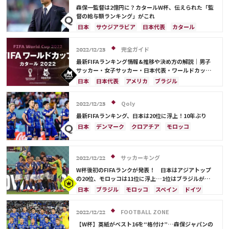
コスタリカ
フランス
ベルギー
スイス
イングランド
森保一監督は2億円に？カタールW杯、伝えられた「監
オランダ
ポーランド
ポルトガル
ブラジル
督の給与額ランキング」がこれ
アルゼンチン
エクアドル
ウルグアイ
カナダ
日本
サウジアラビア
日本代表
カタール
メキシコ
ガーナ
セネガル
カメルーン
イラン
ドイツ
デンマーク
セルビア
モロッコ
韓国
アメリカ
ウェールズ
スペイン
フランス
ベルギー
クロアチア
完全ガイド
2022/12/23
オーストラリア
コスタリカ
ケイラー・ナバス
スイス
イングランド
オランダ
ポーランド
最新FIFAランキング情報&推移や決め方の解説｜男子
サルダル・アズムン
ポルトガル
ブラジル
アルゼンチン
サッカー・女子サッカー・日本代表・ワールドカップ
出場国を網羅
エクアドル
ウルグアイ
カナダ
メキシコ
日本
日本代表
アメリカ
ブラジル
ガーナ
セネガル
カメルーン
モロッコ
韓国
オーストラリア
イラン
フランス
韓国
アメリカ
ウェールズ
オーストラリア
ドイツ
ベルギー
クロアチア
スイス
Qoly
2022/12/23
コスタリカ
イングランド
アルゼンチン
ガーナ
最新FIFAランキング、日本は20位に浮上！10年ぶり
デンマーク
セルビア
スペイン
オランダ
日本
デンマーク
クロアチア
モロッコ
ポーランド
ポルトガル
エクアドル
オーストラリア
日本代表
イラン
ドイツ
ウルグアイ
カナダ
メキシコ
セネガル
セルビア
スペイン
フランス
ベルギー
カメルーン
モロッコ
ウェールズ
コスタリカ
サッカーキング
スイス
イングランド
オランダ
ポーランド
2022/12/22
カタール
サウジアラビア
中山 雄太
ポルトガル
ブラジル
アルゼンチン
W杯後初のFIFAランクが発表！ 日本はアジアトップ
の20位、モロッコは11位に浮上…1位はブラジルがキ
ウルグアイ
カナダ
メキシコ
セネガル
韓国
ープ
日本
ブラジル
モロッコ
スペイン
ドイツ
アメリカ
ウェールズ
イラン
フランス
ベルギー
クロアチア
ポルトガル
アルゼンチン
デンマーク
FOOTBALL ZONE
2022/12/22
セルビア
スイス
イングランド
オランダ
【W杯】英紙がベスト16を“格付け”…森保ジャパンの