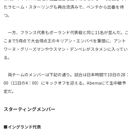
たラヒーム・スターリングも再合流済みで、ベンチから出番を待
運営会社
つ。
ご利用にあたって
プライバシーポリシー
一方、フランス代表もポーランド代表戦と同じ11名が並んだ。こ
お問い合わせ
こまで5得点で大会得点王のキリアン・エンバペを筆頭に、アント
ワーヌ・グリーズマンやウスマン・デンベレがスタメンに入ってい
Share
る。
© AbemaTV. Inc. All Rights Reserved.
両チームのメンバーは下記の通り。試合は日本時間で10日の28：
00（11日の4：00）にキックオフを迎える。Abemaにて生中継予
定だ。
スターティングメンバー
■イングランド代表