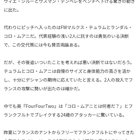
ヴィエ・ジルーとウスマン・デンベレをベンチへ下げる驚きの動き
メディアアライアンス
に出た。
代わりにピッチへ入ったのはFWマルクス・テュラムとランダル・
コロ・ムアニだ。代表経験の浅い2人に託すのは勇気のいる決断
で、この交代策には今も賛否両論ある。
だが、その後追いついたことを考えれば悪い決断ではないだろう。
テュラムとコロ・ムアニは自慢のサイズと身体能力の高さを活か
し、十分にデシャンの期待に応えていたと言える。2人の投入でフ
ランスの攻撃に勢いが出たのは確かだ。
中でも英『FourFourTwo』は「コロ・ムアニとは何者だ？」とフ
ランクフルトでブレイクする24歳のアタッカーに驚いている。
昨夏にフランスのナントからフリーでフランクフルトにやってきた