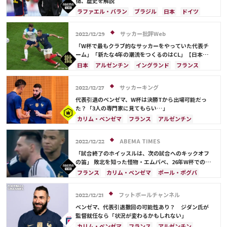
ガレス・ベイル
徴、歴史を解説
ラファエル・バラン
ブラジル
日本
ドイツ
スペイン
フランス
ベルギー
クロアチア
スイス
オランダ
ポーランド
アルゼンチン
サッカー批評Web
2022/12/29
ウルグアイ
メキシコ
ウェールズ
コスタリカ
「W杯で最もクラブ的なサッカーをやっていた代表チ
日本代表
カリム・ベンゼマ
ーム」「新たな4年の潮流をつくるのはCL」【日本サ
ッカー2023年「W杯ドーハの歓喜超え」への激論】(2)
日本
アルゼンチン
イングランド
フランス
リオネル・メッシ
ドイツ
日本代表
キリアン・ムバッペ
スペイン
クロアチア
サッカーキング
2022/12/27
ブラジル
カリム・ベンゼマ
エンゴロ・カンテ
代表引退のベンゼマ、W杯は決勝Tから出場可能だっ
た？「3人の専門家に見てもらい…」
カリム・ベンゼマ
フランス
アルゼンチン
アントワーヌ・グリーズマン
ABEMA TIMES
2022/12/22
「試合終了のホイッスルは、次の試合へのキックオフ
の笛」 敗北を知った怪物・エムバぺ、26年W杯でのリ
ベンジを誓う
フランス
カリム・ベンゼマ
ポール・ポグバ
カタール
アルゼンチン
エンゴロ・カンテ
フットボールチャンネル
2022/12/21
ベンゼマ、代表引退撤回の可能性あり？ ジダン氏が
監督就任なら「状況が変わるかもしれない」
カリム・ベンゼマ
フランス
アルゼンチン