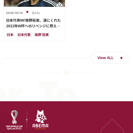
Qoly
2025/10/14
日本代表MF南野拓実、涙にくれた
2022年W杯へのリベンジに燃える
「絶対にリベンジしたい」「サッカ
日本
日本代表
南野 拓実
ー人生をかけた戦い」
クロアチア
長友 佑都
ドイツ
スペイン
川島 永嗣
谷 晃生
吉田 麻也
谷口 彰悟
伊東 純也
View ALL