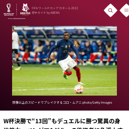
FIFA ワールドカップ カタール 2022
完全ガイド
by ABEMA
ニュース
News
出場国
Teams
日本代表
Team Japan
日程・結果
想像以上のスピードでブレイクするコロ・ムアニ photo/Getty Images
Schedule
W杯決勝で“13回”もデュエルに勝つ驚異の身
ランキング