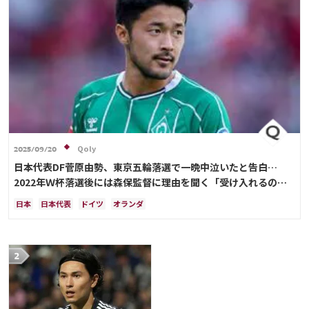
Qoly
2025/09/20
日本代表DF菅原由勢、東京五輪落選で一晩中泣いたと告白…
2022年Ｗ杯落選後には森保監督に理由を聞く「受け入れるのは
難しかった」
日本
日本代表
ドイツ
オランダ