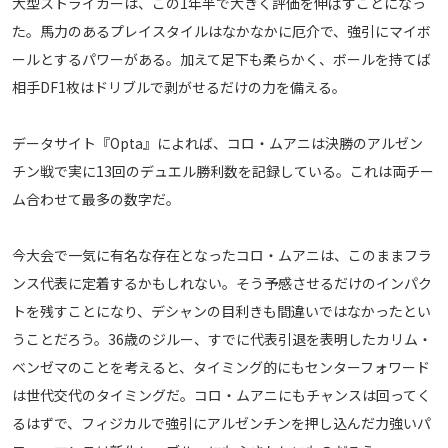
大型ストライカーは、この1年半で大きく評価を伸ばすことになっ
運営会社
た。馬力のあるプレイスタイルはなかなかに厄介で、強引にマイボ
ールとするパワーがある。加えて足下も柔らかく、ボールを持てば
ご利用にあたって
相手DF1枚はドリブルで剥がせるだけの力を備える。
プライバシーポリシー
お問い合わせ
データサイト『Opta』によれば、コロ・ムアニは決勝のアルゼン
チン戦で実に13回のデュエル勝利数を記録している。これは両チー
Share
ム合わせて最多の数字だ。
© AbemaTV. Inc. All Rights Reserved.
今大会で一気に有名な存在となったコロ・ムアニは、このままフラ
ンス代表に定着するかもしれない。そう予感させるだけのインパク
トを残すことになり、デシャンの目利きも間違いではなかったとい
うことだろう。36歳のジルー、すでに代表引退を表明したカリム・
ベンゼマのことを考えると、タイミング的にもセンターフォワード
は世代交代のタイミングだ。コロ・ムアニにもチャンスは回ってく
るはずで、フィジカルで強引にアルゼンチンを押し込んだ力強いパ