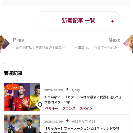
新着記事 一覧
Prev
Next
「永久保存版」解説話題の本田圭佑
本田圭佑、「写真で一言」の投
がW杯決勝の舞台裏を公開！現地サ
げかけが話題 「令和版ビスマ
ポとの交流や寺川アナとの打ち合わ
ルク」「おもしろい」
せまで「世界のホンダ」
関連記事
Qoly
2023/03/23
もういない…「カタールW杯を最後に代表引退した」
世界的スター10名
ベルギー
フランス
スペイン
カリム・ベンゼマ
カタール
カメルーン
コスタリカ
セルヒオ・ブスケツ
アルゼンチン
ABEMA TIMES
2023/02/09
日本
ウェールズ
吉田 麻也
田中 碧
【サッカー】フォーメーションとは？トレンドや特