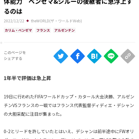
体能力 ベンゼマ&ジルーの後継者に急浮上す
Ranking
るのは
大会について
2022/12/22
theWORLD(ザ・ワールドWeb)
About
カリム・ベンゼマ
フランス
アルゼンチン
視聴方法
iOS Apps
1年半で評価は急上昇
Android
19日に行われたFIFAワールドカップ・カタール大会決勝、アルゼン
Web
チンVSフランスの一戦ではフランス代表監督ディディエ・デシャン
ABEMAの視聴について
の大胆采配に注目が集まった。
TV
0-2とリードを許していたとはいえ、デシャンは前半途中にFWオリ