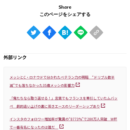
Share
外部リンク
メッシとC・ロナウドで分かれたベテラン力の明暗 “ドリブル数半
減”でも落ちなかった35歳メッシの影響力
「俺たちなら取り返せる！」言葉でもフランスを牽引していたムバッ
ペ 劇的追い上げの裏に若きエースのリーダーシップあり
インスタのフォロワー増加率が驚異の“8773%”で280万人突破 W杯
で一番有名になったのは誰だ