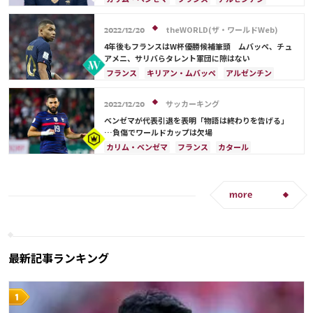
theWORLD(ザ・ワールドWeb)
2022/12/20
4年後もフランスはW杯優勝候補筆頭 ムバッペ、チュ
アメニ、サリバらタレント軍団に隙はない
フランス
キリアン・ムバッペ
アルゼンチン
カリム・ベンゼマ
ポール・ポグバ
エンゴロ・カンテ
アントワーヌ・グリーズマン
サッカーキング
2022/12/20
テオ・エルナンデス
ベンゼマが代表引退を表明「物語は終わりを告げる」
…負傷でワールドカップは欠場
カリム・ベンゼマ
フランス
カタール
スペイン
ブラジル
アルゼンチン
more
最新記事ランキング