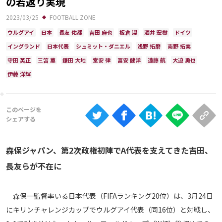
の若返り実現
Ranking
2023/03/25
FOOTBALL ZONE
大会について
ウルグアイ
日本
長友 佑都
吉田 麻也
板倉 滉
酒井 宏樹
ドイツ
About
イングランド
日本代表
シュミット・ダニエル
浅野 拓磨
南野 拓実
守田 英正
三笘 薫
鎌田 大地
堂安 律
冨安 健洋
遠藤 航
大迫 勇也
伊藤 洋輝
視聴方法
iOS Apps
Android
森保ジャパン、第2次政権初陣でA代表を支えてきた吉田、
Web
長友らが不在に
ABEMAの視聴について
TV
森保一監督率いる日本代表（FIFAランキング20位）は、3月24日
にキリンチャレンジカップでウルグアイ代表（同16位）と対戦し、