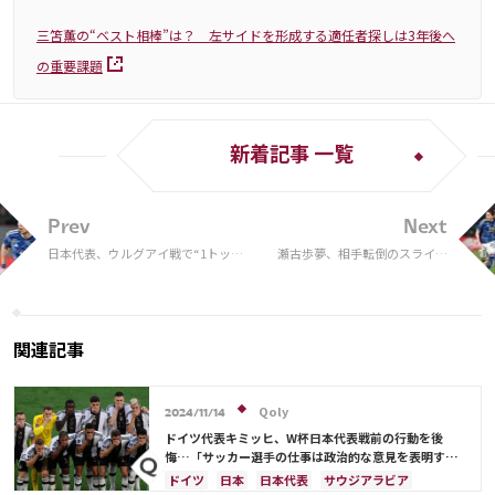
三笘薫の“ベスト相棒”は？ 左サイドを形成する適任者探しは3年後へ
の重要課題
新着記事 一覧
Prev
Next
日本代表、ウルグアイ戦で“1トップ
瀬古歩夢、相手転倒のスライデ
問題”再浮上 ボール保持の向上宣
ィング判定に日本代表OBが見
言も…ミスマッチが顕著となった
解 「横から行ってボールに当
FW人選
たっていなければ…」
関連記事
Qoly
2024/11/14
ドイツ代表キミッヒ、W杯日本代表戦前の行動を後
悔…「サッカー選手の仕事は政治的な意見を表明する
ことではない」
ドイツ
日本
日本代表
サウジアラビア