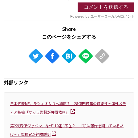
Share
外部リンク
日本代表MF、ラツィオ入りへ加速？ 28億円移籍の可能性…海外メデ
ィア指摘「サッリ監督が獲得依頼」
第2次森保ジャパン、なぜ“10番”不在？ 「私は報告を聞いているだ
け…」指揮官が経緯説明