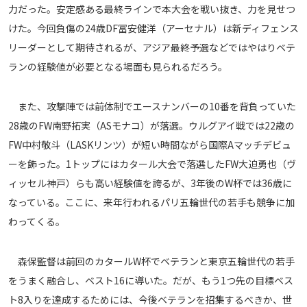
力だった。安定感ある最終ラインで本大会を戦い抜き、力を見せつ
けた。今回負傷の24歳DF冨安健洋（アーセナル）は新ディフェンス
リーダーとして期待されるが、アジア最終予選などではやはりベテ
ランの経験値が必要となる場面も見られるだろう。
また、攻撃陣では前体制でエースナンバーの10番を背負っていた
28歳のFW南野拓実（ASモナコ）が落選。ウルグアイ戦では22歳の
FW中村敬斗（LASKリンツ）が短い時間ながら国際Aマッチデビュ
ーを飾った。1トップにはカタール大会で落選したFW大迫勇也（ヴ
ィッセル神戸）らも高い経験値を誇るが、3年後のW杯では36歳に
なっている。ここに、来年行われるパリ五輪世代の若手も競争に加
わってくる。
森保監督は前回のカタールW杯でベテランと東京五輪世代の若手
をうまく融合し、ベスト16に導いた。だが、もう1つ先の目標ベス
ト8入りを達成するためには、今後ベテランを招集するべきか、世