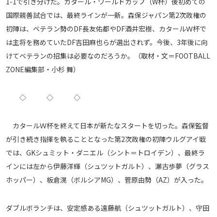
1-1で引き分けた。カタール・ワールドカップ（W杯）後初めての
メディアアライアンス
国際親善試合では、最終ラインが一新。森保ジャパン第2次政権の
初陣は、ベテラン勢のDF長友佑都やDF酒井宏樹、カタールＷ杯で
は主将を務めていたDF吉田麻也らが選出されず。今後、3年後に向
けてベテランの招集は必要なのだろうか。（取材・文＝FOOTBALL
ZONE編集部・小杉 舞）
◇ ◇ ◇
カタールＷ杯を終えて日本が新たなスタートを切った。森保監督
が引き続き指揮を執ることとなった第2次政権の初陣ウルグアイ戦
では、GKシュミット・ダニエル（シント＝トロイデン）、最終ラ
インには左から伊藤洋輝（シュツットガルト）、瀬古歩夢（グラス
ホッパー）、板倉滉（ボルシアMG）、菅原由勢（AZ）が入った。
ダブルボランチは、安定感ある遠藤航（シュツットガルト）、守田