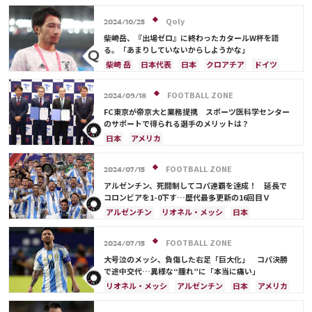
Qoly
2024/10/25
柴崎岳、『出場ゼロ』に終わったカタールW杯を語
る。「あまりしていないからしようかな」
柴崎 岳
日本代表
日本
クロアチア
ドイツ
スペイン
FOOTBALL ZONE
2024/09/18
FC東京が帝京大と業務提携 スポーツ医科学センター
のサポートで得られる選手のメリットは？
日本
アメリカ
FOOTBALL ZONE
2024/07/15
アルゼンチン、死闘制してコパ連覇を達成！ 延長で
コロンビアを1-0下す…歴代最多更新の16回目Ｖ
アルゼンチン
リオネル・メッシ
日本
アメリカ
アンヘル・ディ・マリア
ウルグアイ
FOOTBALL ZONE
2024/07/15
大号泣のメッシ、負傷した右足「巨大化」 コパ決勝
で途中交代…異様な“腫れ”に「本当に痛い」
リオネル・メッシ
アルゼンチン
日本
アメリカ