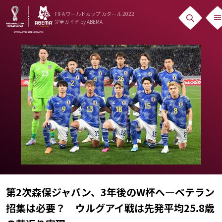
FIFA ワールドカップ カタール 2022
完全ガイド
by ABEMA
ニュース
News
出場国
Teams
日本代表
Team Japan
日程・結果
Schedule
第2次森保ジャパン、3年後のW杯へ―ベテラン
招集は必要？ ウルグアイ戦は先発平均25.8歳
ランキング