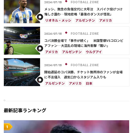
FOOTBALL ZONE
2024/07/15
メッシ、無念の負傷交代に大号泣 スパイク投げつけ
悔しさ露わ…現地悲鳴「最後のダンスが怪我」
リオネル・メッシ
アルゼンチン
アメリカ
日本
スペイン
FOOTBALL ZONE
2024/07/15
コパ決勝会場で「事件が続く」 米国警察VSコロンビ
アファン…大混乱の現場に海外衝撃「酷い」
アメリカ
アルゼンチン
ウルグアイ
ダルウィン・ヌニェス
FOOTBALL ZONE
2024/07/15
開始遅延のコパ決勝、チケット無所持のファンが会場
に不法侵入 通気口からスタジアム入りも
アルゼンチン
アメリカ
日本
最新記事ランキング