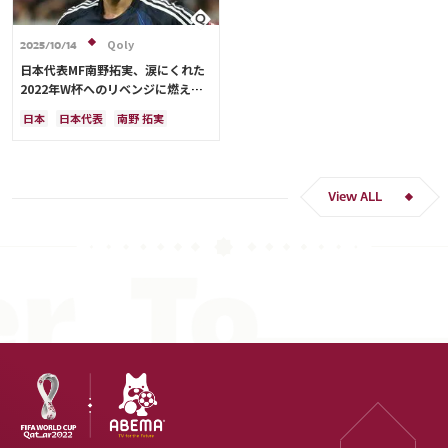
Qoly
2025/10/14
日本代表MF南野拓実、涙にくれた
2022年W杯へのリベンジに燃える
「絶対にリベンジしたい」「サッカ
日本
日本代表
南野 拓実
ー人生をかけた戦い」
クロアチア
長友 佑都
ドイツ
スペイン
川島 永嗣
谷 晃生
吉田 麻也
谷口 彰悟
伊東 純也
View ALL