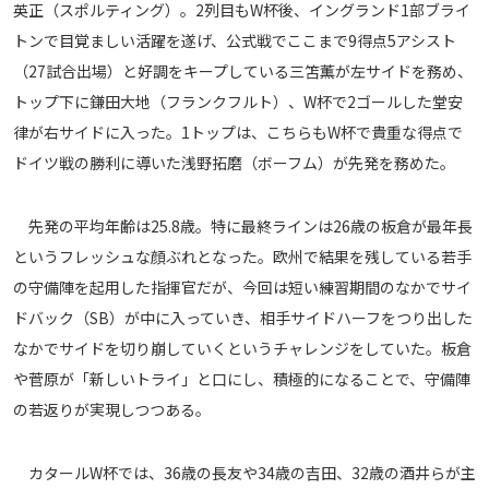
英正（スポルティング）。2列目もW杯後、イングランド1部ブライ
運営会社
トンで目覚ましい活躍を遂げ、公式戦でここまで9得点5アシスト
ご利用にあたって
（27試合出場）と好調をキープしている三笘薫が左サイドを務め、
プライバシーポリシー
トップ下に鎌田大地（フランクフルト）、W杯で2ゴールした堂安
律が右サイドに入った。1トップは、こちらもW杯で貴重な得点で
お問い合わせ
ドイツ戦の勝利に導いた浅野拓磨（ボーフム）が先発を務めた。
Share
先発の平均年齢は25.8歳。特に最終ラインは26歳の板倉が最年長
© AbemaTV. Inc. All Rights Reserved.
というフレッシュな顔ぶれとなった。欧州で結果を残している若手
の守備陣を起用した指揮官だが、今回は短い練習期間のなかでサイ
ドバック（SB）が中に入っていき、相手サイドハーフをつり出した
なかでサイドを切り崩していくというチャレンジをしていた。板倉
や菅原が「新しいトライ」と口にし、積極的になることで、守備陣
の若返りが実現しつつある。
カタールW杯では、36歳の長友や34歳の吉田、32歳の酒井らが主