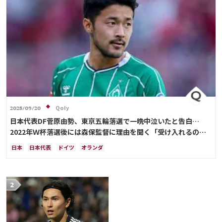
Qoly
2025/09/20
日本代表DF菅原由勢、東京五輪落選で一晩中泣いたと告白…
2022年Ｗ杯落選後には森保監督に理由を聞く「受け入れるのは
難しかった」
日本
日本代表
ドイツ
オランダ